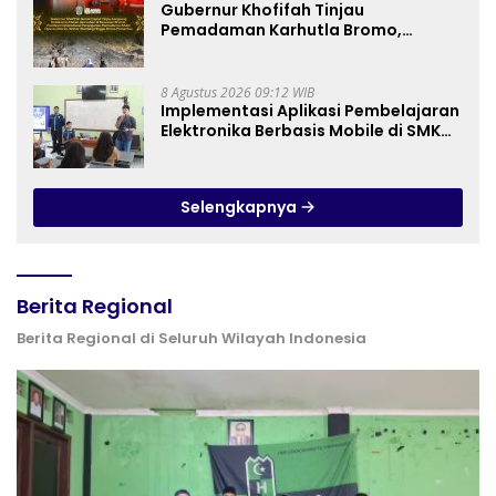
Gubernur Khofifah Tinjau
Pemadaman Karhutla Bromo,
Pastikan Operasi Darat, Water
Bombing dan Drone Dioptimalkan
8 Agustus 2026 09:12 WIB
Implementasi Aplikasi Pembelajaran
Elektronika Berbasis Mobile di SMK
Negeri 10 Kota Bekasi, Mendukung
Digitalisasi dan Inovasi
Pembelajaran
Selengkapnya
Berita Regional
Berita Regional di Seluruh Wilayah Indonesia