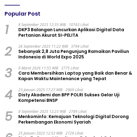
Popular Post
1
8 September 2025 12:35 WIB
10763 Lihat
DKP3 Balangan Luncurkan Aplikasi Digital Data
Pertanian Akurat SI-PELITA
2
26 September 2025 11:22 WIB
3794 Lihat
Sebanyak 2,8 Juta Pengunjung Ramaikan Paviliun
Indonesia di World Expo 2025
3
9 Maret 2026 11:55 WIB
3775 Lihat
Cara Membersihkan Laptop yang Baik dan Benar &
Kapan Waktu Maintenance yang Tepat
4
23 Januari 2025 17:27 WIB
2969 Lihat
Disty Akademi dan BPP POLRI Sukses Gelar Uji
Kompetensi BNSP
5
8 September 2025 12:23 WIB
2789 Lihat
Menkominfo: Kemajuan Teknologi Digital Dorong
Perkembangan Ekonomi Syariah
25 Januari 2025 12:53 WIB
2729 Lihat