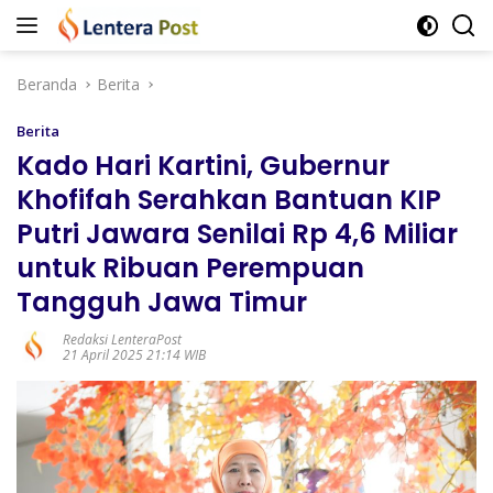
Langsung
ke
konten
Beranda
Berita
Berita
Kado Hari Kartini, Gubernur
Khofifah Serahkan Bantuan KIP
Putri Jawara Senilai Rp 4,6 Miliar
untuk Ribuan Perempuan
Tangguh Jawa Timur
Redaksi LenteraPost
21 April 2025 21:14 WIB