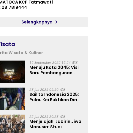
MAT BCA KCP Fatmawati
p:0817819444
Selengkapnya
isata
rita Wisata & Kuliner
16 September 2025 16:54 WIB
Menuju Kota 2045: Visi
Baru Pembangunan
Perkotaan Indonesia
28 Juli 2025 09:50 WIB
Sail to Indonesia 2025:
Pulau Kei Buktikan Diri
sebagai Destinasi Kelas
Dunia
25 Juli 2025 20:28 WIB
Menjelajahi Labirin Jiwa
Manusia: Studi
Lapangan Mahasiswa