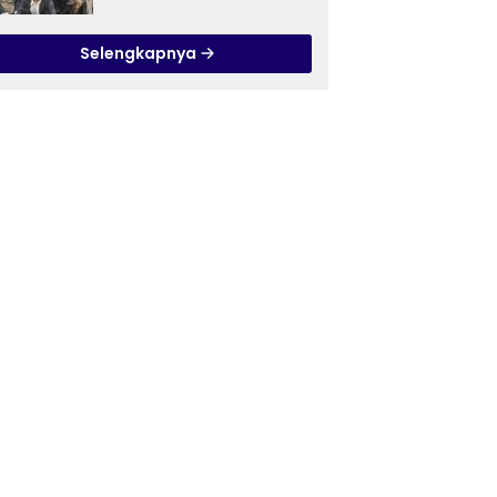
Ilmu Tasawuf ISQI Sunan
Pandanaran di RSJ
Selengkapnya
Grhasia