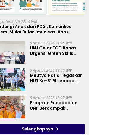
Agustus 2026 22:14 WIB
ndungi Anak dari PD3I, Kemenkes
smi Mulai Bulan Imunisasi Anak
kolah (BIAS) 2026
6 Agustus 2026 21:25 WIB
UNJ Gelar FGD Bahas
Urgensi Green Skills
sebagai Mata Pelajaran
Umum Baru pada
Kurikulum SMK
6 Agustus 2026 18:40 WIB
Pariwisata, Perhotelan,
Meutya Hafid Tegaskan
dan UPW
HUT Ke-81 RI sebagai
Momentum Membangun
Kolaborasi yang Lebih
Kuat di Kemkomdigi
6 Agustus 2026 18:27 WIB
Program Pengabdian
UNP Berdampak
Tingkatkan Kompetensi
Guru PAI melalui AI dan
Digital Pedagogy
Selengkapnya