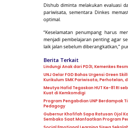
Dishub diminta melakukan evaluasi 
pariwisata, sementara Dinkes memas
optimal.
“Keselamatan penumpang harus menja
menjadi pembelajaran penting agar s
laik jalan sebelum diberangkatkan,” p
Berita Terkait
Lindungi Anak dari PD3I, Kemenkes Resmi
UNJ Gelar FGD Bahas Urgensi Green Ski
Kurikulum SMK Pariwisata, Perhotelan, 
Meutya Hafid Tegaskan HUT Ke-81 RI s
Kuat di Kemkomdigi
Program Pengabdian UNP Berdampak Ting
Pedagogy
Gubernur Khofifah Sapa Ratusan Ojol K
Sembako Saat Manfaatkan Program Pe
Social Emotional Learning Siswa Sekolah