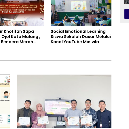
r Khofifah Sapa
Social Emotional Learning
 Ojol Kota Malang ,
Siswa Sekolah Dasar Melalui
 Bendera Merah
Kanal YouTube Minivila
an Sembako Saat
tkan Program
asan Denda dan
unggakan PKB