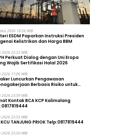
stus 2026 18:26 WIB
teri ESDM Paparkan Instruksi Presiden
genai Kelistrikan dan Harga BBM
li 2026 22:22 WIB
PH Perkuat Dialog dengan Uni Eropa
ng Wajib Sertifikasi Halal 2026
li 2026 17:00 WIB
aker Luncurkan Pengawasan
enagakerjaan Berbasis Risiko untuk
ah Pelanggaran
li 2026 23:59 WIB
mat Kontak BCA KCP Kalimalang
p:0817819444
li 2026 23:55 WIB
 KCU TANJUNG PRIOK Telp:0817819444
li 2026 23:50 WIB