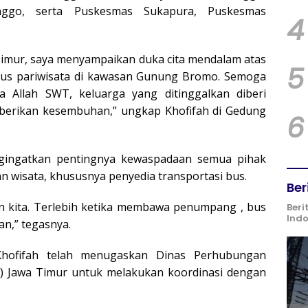
ggo, serta Puskesmas Sukapura, Puskesmas
4
Timur, saya menyampaikan duka cita mendalam atas
5
s pariwisata di kawasan Gunung Bromo. Semoga
a Allah SWT, keluarga yang ditinggalkan diberi
iberikan kesembuhan,” ungkap Khofifah di Gedung
6
ngingatkan pentingnya kewaspadaan semua pihak
 wisata, khususnya penyedia transportasi bus.
Ber
aan kita. Terlebih ketika membawa penumpang , bus
Beri
Ind
an,” tegasnya.
Khofifah telah menugaskan Dinas Perhubungan
s) Jawa Timur untuk melakukan koordinasi dengan