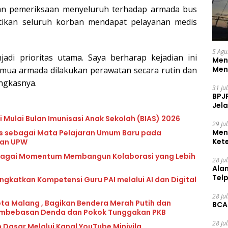
dan pemeriksaan menyeluruh terhadap armada bus
tikan seluruh korban mendapat pelayanan medis
5 Agu
di prioritas utama. Saya berharap kejadian ini
Men
Men
emua armada dilakukan perawatan secara rutin dan
ungkasnya.
31 Ju
BPJ
Jela
 Mulai Bulan Imunisasi Anak Sekolah (BIAS) 2026
29 Ju
Men
lls sebagai Mata Pelajaran Umum Baru pada
Ket
dan UPW
Ceg
ebagai Momentum Membangun Kolaborasi yang Lebih
28 Ju
Ala
Tel
katkan Kompetensi Guru PAI melalui AI dan Digital
28 Ju
ota Malang , Bagikan Bendera Merah Putih dan
BCA
mbebasan Denda dan Pokok Tunggakan PKB
28 Ju
 Dasar Melalui Kanal YouTube Minivila