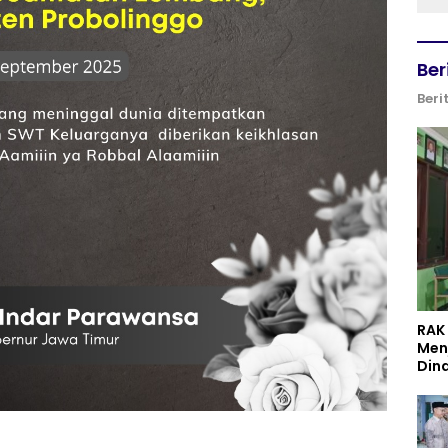
Ber
Beri
RAK
Men
Din