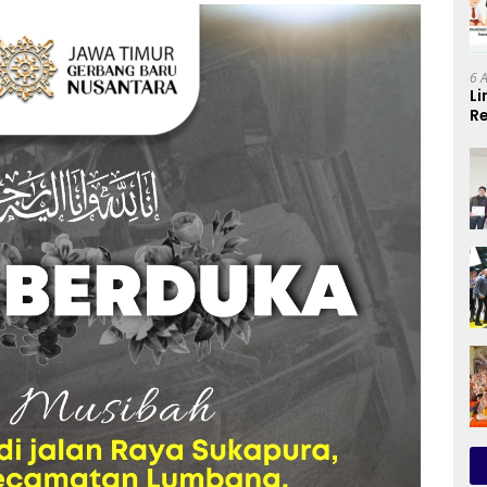
6 
Li
Re
Se