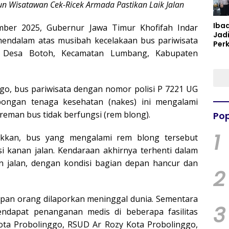
 Wisatawan Cek-Ricek Armada Pastikan Laik Jalan
Iba
ber 2025, Gubernur Jawa Timur Khofifah Indar
Jad
endalam atas musibah kecelakaan bus pariwisata
Per
, Desa Botoh, Kecamatan Lumbang, Kabupaten
Spir
Per
go, bus pariwisata dengan nomor polisi P 7221 UG
ongan tenaga kesehatan (nakes) ini mengalami
reman bus tidak berfungsi (rem blong).
Pop
1
jukkan, bus yang mengalami rem blong tersebut
 kanan jalan. Kendaraan akhirnya terhenti dalam
an jalan, dengan kondisi bagian depan hancur dan
2
lapan orang dilaporkan meninggal dunia. Sementara
3
endapat penanganan medis di beberapa fasilitas
Kota Probolinggo, RSUD Ar Rozy Kota Probolinggo,