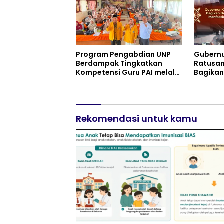
Program Pengabdian UNP
Gubernu
Berdampak Tingkatkan
Ratusan
Kompetensi Guru PAI melalui
Bagikan
AI dan Digital Pedagogy
Putih d
Manfaa
Pembeb
Pokok T
Rekomendasi untuk kamu