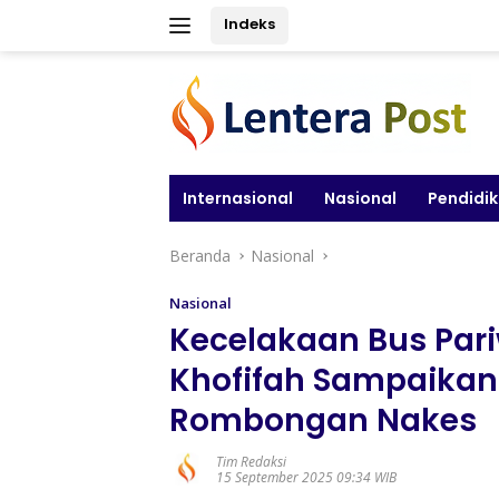
Langsung
Indeks
ke
konten
Internasional
Nasional
Pendidi
Beranda
Nasional
Nasional
Kecelakaan Bus Pari
Khofifah Sampaika
Rombongan Nakes
Tim Redaksi
15 September 2025 09:34 WIB