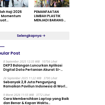
dah Haji 2026
PEMANFAATAN
i Momentum
LIMBAH PLASTIK
kuat
MENJADI BARANG
itualitas dan
YANG MEMILIKI NILAI
satuan
JUAL MASYARAKAT
WIDORO GADING
Selengkapnya
RESIDENCE
ular Post
8 September 2025 12:35 WIB
10756 Lihat
DKP3 Balangan Luncurkan Aplikasi
Digital Data Pertanian Akurat SI-
PELITA
26 September 2025 11:22 WIB
3790 Lihat
Sebanyak 2,8 Juta Pengunjung
Ramaikan Paviliun Indonesia di World
Expo 2025
9 Maret 2026 11:55 WIB
3772 Lihat
Cara Membersihkan Laptop yang Baik
dan Benar & Kapan Waktu