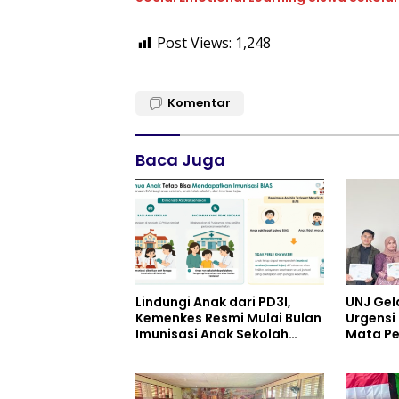
Post Views:
1,248
Komentar
Baca Juga
Lindungi Anak dari PD3I,
UNJ Gel
Kemenkes Resmi Mulai Bulan
Urgensi 
Imunisasi Anak Sekolah
Mata Pe
(BIAS) 2026
pada Ku
Pariwis
UPW