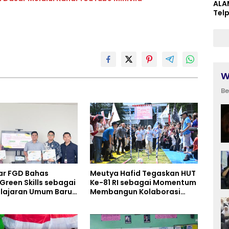
ALA
Tel
W
Be
ar FGD Bahas
Meutya Hafid Tegaskan HUT
Green Skills sebagai
Ke-81 RI sebagai Momentum
lajaran Umum Baru
Membangun Kolaborasi
rikulum SMK
yang Lebih Kuat di
ata, Perhotelan, dan
Kemkomdigi