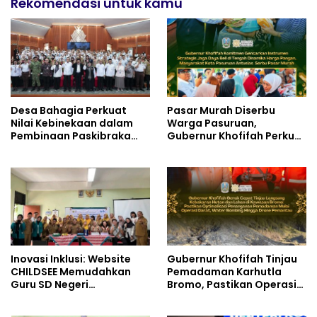
Rekomendasi untuk kamu
Desa Bahagia Perkuat
Pasar Murah Diserbu
Nilai Kebinekaan dalam
Warga Pasuruan,
Pembinaan Paskibraka
Gubernur Khofifah Perkuat
HUT ke-81 RI
Instrumen Pengendalian
Harga dan Jaga Daya Beli
Inovasi Inklusi: Website
Gubernur Khofifah Tinjau
CHILDSEE Memudahkan
Pemadaman Karhutla
Guru SD Negeri
Bromo, Pastikan Operasi
Bantargebang III dalam
Darat, Water Bombing
Identifikasi Anak
dan Drone Dioptimalkan