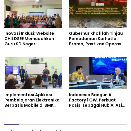
Inovasi Inklusi: Website
Gubernur Khofifah Tinjau
CHILDSEE Memudahkan
Pemadaman Karhutla
Guru SD Negeri
Bromo, Pastikan Operasi
Bantargebang III dalam
Darat, Water Bombing
Identifikasi Anak
dan Drone Dioptimalkan
Berkebutuhan Khusus
Implementasi Aplikasi
Indonesia Bangun AI
Pembelajaran Elektronika
Factory 1 GW, Perkuat
Berbasis Mobile di SMK
Posisi sebagai Hub AI Asia
Negeri 10 Kota Bekasi,
Tenggara
Mendukung Digitalisasi
dan Inovasi Pembelajaran