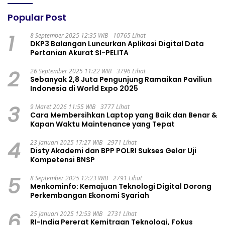
Popular Post
1
8 September 2025 12:35 WIB
10765 Lihat
DKP3 Balangan Luncurkan Aplikasi Digital Data
Pertanian Akurat SI-PELITA
2
26 September 2025 11:22 WIB
3796 Lihat
Sebanyak 2,8 Juta Pengunjung Ramaikan Paviliun
Indonesia di World Expo 2025
3
9 Maret 2026 11:55 WIB
3777 Lihat
Cara Membersihkan Laptop yang Baik dan Benar &
Kapan Waktu Maintenance yang Tepat
4
23 Januari 2025 17:27 WIB
2971 Lihat
Disty Akademi dan BPP POLRI Sukses Gelar Uji
Kompetensi BNSP
5
8 September 2025 12:23 WIB
2791 Lihat
Menkominfo: Kemajuan Teknologi Digital Dorong
Perkembangan Ekonomi Syariah
6
25 Januari 2025 12:53 WIB
2731 Lihat
RI-India Pererat Kemitraan Teknologi, Fokus