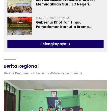
Memudahkan Guru SD Negeri
Bantargebang III dalam Identifikasi
Anak Berkebutuhan Khusus
8 Agustus 2026 10:18 WIB
Gubernur Khofifah Tinjau
Pemadaman Karhutla Bromo,
Pastikan Operasi Darat, Water
Bombing dan Drone Dioptimalkan
Selengkapnya
Berita Regional
Berita Regional di Seluruh Wilayah Indonesia