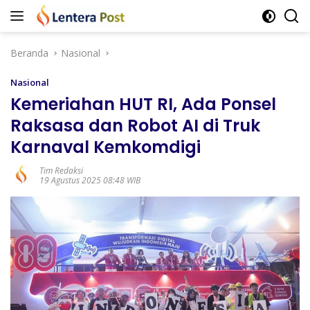
Langsung
ke
konten
Beranda
Nasional
Nasional
Kemeriahan HUT RI, Ada Ponsel
Raksasa dan Robot AI di Truk
Karnaval Kemkomdigi
Tim Redaksi
19 Agustus 2025 08:48 WIB