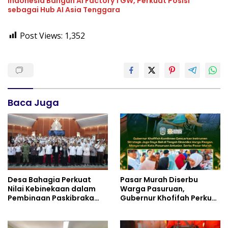
Indonesia Bangun AI Factory 1 GW, Perkuat Posisi
sebagai Hub AI Asia Tenggara
Post Views:
1,352
Baca Juga
Desa Bahagia Perkuat
Pasar Murah Diserbu
Nilai Kebinekaan dalam
Warga Pasuruan,
Pembinaan Paskibraka
Gubernur Khofifah Perkuat
HUT ke-81 RI
Instrumen Pengendalian
Harga dan Jaga Daya Beli