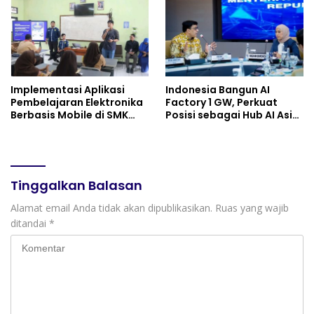
Berkebutuhan Khusus
Implementasi Aplikasi
Indonesia Bangun AI
Pembelajaran Elektronika
Factory 1 GW, Perkuat
Berbasis Mobile di SMK
Posisi sebagai Hub AI Asia
Negeri 10 Kota Bekasi,
Tenggara
Mendukung Digitalisasi
dan Inovasi Pembelajaran
Tinggalkan Balasan
Alamat email Anda tidak akan dipublikasikan.
Ruas yang wajib
ditandai
*