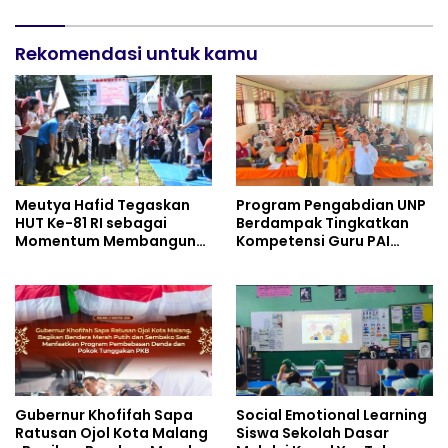
untuk Materi Pariwisata
Industri Perkapalan
Dukung Pencapaian SDGs
Rekomendasi untuk kamu
Meutya Hafid Tegaskan
Program Pengabdian UNP
HUT Ke-81 RI sebagai
Berdampak Tingkatkan
Momentum Membangun
Kompetensi Guru PAI
Kolaborasi yang Lebih
melalui AI dan Digital
Kuat di Kemkomdigi
Pedagogy
Gubernur Khofifah Sapa
Social Emotional Learning
Ratusan Ojol Kota Malang
Siswa Sekolah Dasar