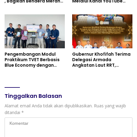
, Bagikan Bendera Merah
Melalui Kanal YouTube
Putih dan Sembako Saat
Minivila
Manfaatkan Program
Pembebasan Denda dan
Pokok Tunggakan PKB
Pengembangan Modul
Gubernur Khofifah Terima
Praktikum TVET Berbasis
Delegasi Armada
Blue Economy dengan
Angkatan Laut RRT,
Pendekatan Kesehatan
Perkuat Persahabatan
dan Keselamatan Kerja
dan Transfer Teknologi
untuk Materi Pariwisata
Industri Perkapalan
Dukung Pencapaian SDGs
Tinggalkan Balasan
Alamat email Anda tidak akan dipublikasikan.
Ruas yang wajib
ditandai
*