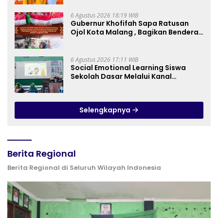
Pedagogy
6 Agustus 2026 18:19 WIB
Gubernur Khofifah Sapa Ratusan
Ojol Kota Malang , Bagikan Bendera
Merah Putih dan Sembako Saat
Manfaatkan Program Pembebasan
Denda dan Pokok Tunggakan PKB
6 Agustus 2026 17:11 WIB
Social Emotional Learning Siswa
Sekolah Dasar Melalui Kanal
YouTube Minivila
Selengkapnya
Berita Regional
Berita Regional di Seluruh Wilayah Indonesia