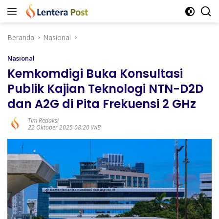
Langsung
ke
konten
Beranda
Nasional
Nasional
Kemkomdigi Buka Konsultasi
Publik Kajian Teknologi NTN-D2D
dan A2G di Pita Frekuensi 2 GHz
Tim Redaksi
22 Oktober 2025 08:20 WIB