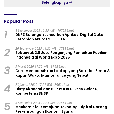
Selengkapnya
Popular Post
1
8 September 2025 12:35 WIB
10755 Lihat
DKP3 Balangan Luncurkan Aplikasi Digital Data
Pertanian Akurat SI-PELITA
2
26 September 2025 11:22 WIB
3788 Lihat
Sebanyak 2,8 Juta Pengunjung Ramaikan Paviliun
Indonesia di World Expo 2025
3
9 Maret 2026 11:55 WIB
3768 Lihat
Cara Membersihkan Laptop yang Baik dan Benar &
Kapan Waktu Maintenance yang Tepat
4
23 Januari 2025 17:27 WIB
2962 Lihat
Disty Akademi dan BPP POLRI Sukses Gelar Uji
Kompetensi BNSP
5
8 September 2025 12:23 WIB
2785 Lihat
Menkominfo: Kemajuan Teknologi Digital Dorong
Perkembangan Ekonomi Syariah