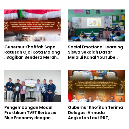
Kolaborasi yang Lebih
melalui AI dan Digital
Kuat di Kemkomdigi
Pedagogy
Gubernur Khofifah Sapa
Social Emotional Learning
Ratusan Ojol Kota Malang
Siswa Sekolah Dasar
, Bagikan Bendera Merah
Melalui Kanal YouTube
Putih dan Sembako Saat
Minivila
Manfaatkan Program
Pembebasan Denda dan
Pokok Tunggakan PKB
Pengembangan Modul
Gubernur Khofifah Terima
Praktikum TVET Berbasis
Delegasi Armada
Blue Economy dengan
Angkatan Laut RRT,
Pendekatan Kesehatan
Perkuat Persahabatan
dan Keselamatan Kerja
dan Transfer Teknologi