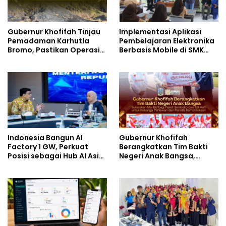
Gubernur Khofifah Tinjau
Implementasi Aplikasi
Pemadaman Karhutla
Pembelajaran Elektronika
Bromo, Pastikan Operasi
Berbasis Mobile di SMK
Darat, Water Bombing
Negeri 10 Kota Bekasi,
dan Drone Dioptimalkan
Mendukung Digitalisasi
dan Inovasi Pembelajaran
Indonesia Bangun AI
Gubernur Khofifah
Factory 1 GW, Perkuat
Berangkatkan Tim Bakti
Posisi sebagai Hub AI Asia
Negeri Anak Bangsa,
Tenggara
Berbagi Kebahagiaan
untuk Keluarga Pahlawan
dan Perintis Kemerdekaan