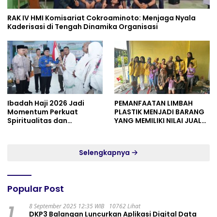
RAK IV HMI Komisariat Cokroaminoto: Menjaga Nyala
Kaderisasi di Tengah Dinamika Organisasi
Ibadah Haji 2026 Jadi
PEMANFAATAN LIMBAH
Momentum Perkuat
PLASTIK MENJADI BARANG
Spiritualitas dan
YANG MEMILIKI NILAI JUAL
Persatuan
MASYARAKAT WIDORO
GADING RESIDENCE
Selengkapnya
Popular Post
1
8 September 2025 12:35 WIB
10762 Lihat
DKP3 Balangan Luncurkan Aplikasi Digital Data