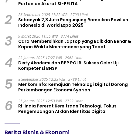
Pertanian Akurat SI-PELITA
2
26 September 2025 11:22 WIB
3793 Lihat
Sebanyak 2,8 Juta Pengunjung Ramaikan Paviliun
Indonesia di World Expo 2025
3
9 Maret 2026 11:55 WIB
3774 Lihat
Cara Membersihkan Laptop yang Baik dan Benar &
Kapan Waktu Maintenance yang Tepat
4
23 Januari 2025 17:27 WIB
2968 Lihat
Disty Akademi dan BPP POLRI Sukses Gelar Uji
Kompetensi BNSP
5
8 September 2025 12:23 WIB
2789 Lihat
Menkominfo: Kemajuan Teknologi Digital Dorong
Perkembangan Ekonomi Syariah
6
25 Januari 2025 12:53 WIB
2729 Lihat
RI-India Pererat Kemitraan Teknologi, Fokus
Pengembangan AI dan Identitas Digital
Berita Bisnis & Ekonomi