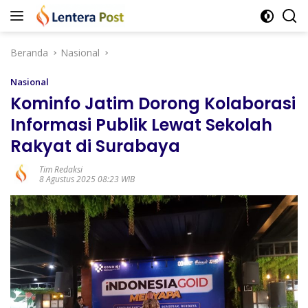
Langsung
ke
konten
Beranda
Nasional
Nasional
Kominfo Jatim Dorong Kolaborasi
Informasi Publik Lewat Sekolah
Rakyat di Surabaya
Tim Redaksi
8 Agustus 2025 08:23 WIB