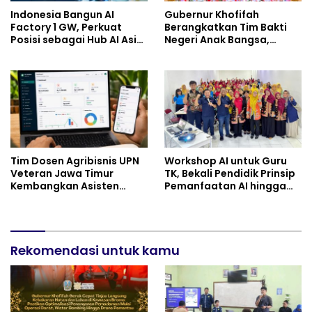
Indonesia Bangun AI
Gubernur Khofifah
Factory 1 GW, Perkuat
Berangkatkan Tim Bakti
Posisi sebagai Hub AI Asia
Negeri Anak Bangsa,
Tenggara
Berbagi Kebahagiaan
untuk Keluarga Pahlawan
dan Perintis Kemerdekaan
Tim Dosen Agribisnis UPN
Workshop AI untuk Guru
Veteran Jawa Timur
TK, Bekali Pendidik Prinsip
Kembangkan Asisten
Pemanfaatan AI hingga
Keuangan Berbasis AI
Praktik Membuat Media
untuk Kelompok Tani dan
Ajar
UMKM
Rekomendasi untuk kamu