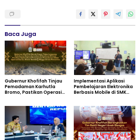
Baca Juga
Gubernur Khofifah Tinjau
Implementasi Aplikasi
Pemadaman Karhutla
Pembelajaran Elektronika
Bromo, Pastikan Operasi
Berbasis Mobile di SMK
Darat, Water Bombing
Negeri 10 Kota Bekasi,
dan Drone Dioptimalkan
Mendukung Digitalisasi
dan Inovasi Pembelajaran