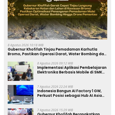
8 Agustus 2026 10:18 WIB
Gubernur Khofifah Tinjau Pemadaman Karhutla
Bromo, Pastikan Operasi Darat, Water Bombing dan
Drone Dioptimalkan
8 Agustus 2026 09:12 WIB
Implementasi Aplikasi Pembelajaran
Elektronika Berbasis Mobile di SMK
Negeri 10 Kota Bekasi, Mendukung
Digitalisasi dan Inovasi
Pembelajaran
7 Agustus 2026 22:24 WIB
Indonesia Bangun AI Factory 1 GW,
Perkuat Posisi sebagai Hub AI Asia
Tenggara
7 Agustus 2026 15:29 WIB
Gubernur Khofifah Berangkatkan