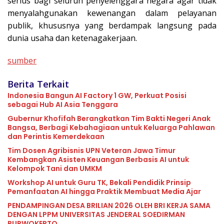
serius bagi seluruh penyelenggara negara agar tidak
menyalahgunakan kewenangan dalam pelayanan
publik, khususnya yang berdampak langsung pada
dunia usaha dan ketenagakerjaan.
sumber
Berita Terkait
Indonesia Bangun AI Factory 1 GW, Perkuat Posisi
sebagai Hub AI Asia Tenggara
Gubernur Khofifah Berangkatkan Tim Bakti Negeri Anak
Bangsa, Berbagi Kebahagiaan untuk Keluarga Pahlawan
dan Perintis Kemerdekaan
Tim Dosen Agribisnis UPN Veteran Jawa Timur
Kembangkan Asisten Keuangan Berbasis AI untuk
Kelompok Tani dan UMKM
Workshop AI untuk Guru TK, Bekali Pendidik Prinsip
Pemanfaatan AI hingga Praktik Membuat Media Ajar
PENDAMPINGAN DESA BRILIAN 2026 OLEH BRI KERJA SAMA
DENGAN LPPM UNIVERSITAS JENDERAL SOEDIRMAN
PURWOKERTO