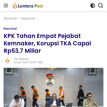
Langsung
ke
konten
Beranda
Nasional
Nasional
KPK Tahan Empat Pejabat
Kemnaker, Korupsi TKA Capai
Rp53,7 Miliar
Tim Redaksi
20 Juli 2025 08:47 WIB