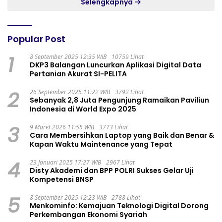
Selengkapnya
Popular Post
1
8 September 2025 12:35 WIB
10759 Lihat
DKP3 Balangan Luncurkan Aplikasi Digital Data
Pertanian Akurat SI-PELITA
2
26 September 2025 11:22 WIB
3792 Lihat
Sebanyak 2,8 Juta Pengunjung Ramaikan Paviliun
Indonesia di World Expo 2025
3
9 Maret 2026 11:55 WIB
3773 Lihat
Cara Membersihkan Laptop yang Baik dan Benar &
Kapan Waktu Maintenance yang Tepat
4
23 Januari 2025 17:27 WIB
2967 Lihat
Disty Akademi dan BPP POLRI Sukses Gelar Uji
Kompetensi BNSP
5
8 September 2025 12:23 WIB
2788 Lihat
Menkominfo: Kemajuan Teknologi Digital Dorong
Perkembangan Ekonomi Syariah