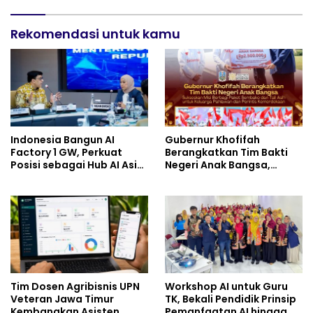
Perkuat Persatuan dan
Semangat Nasionalisme
Rekomendasi untuk kamu
Indonesia Bangun AI
Gubernur Khofifah
Factory 1 GW, Perkuat
Berangkatkan Tim Bakti
Posisi sebagai Hub AI Asia
Negeri Anak Bangsa,
Tenggara
Berbagi Kebahagiaan
untuk Keluarga Pahlawan
dan Perintis Kemerdekaan
Tim Dosen Agribisnis UPN
Workshop AI untuk Guru
Veteran Jawa Timur
TK, Bekali Pendidik Prinsip
Kembangkan Asisten
Pemanfaatan AI hingga