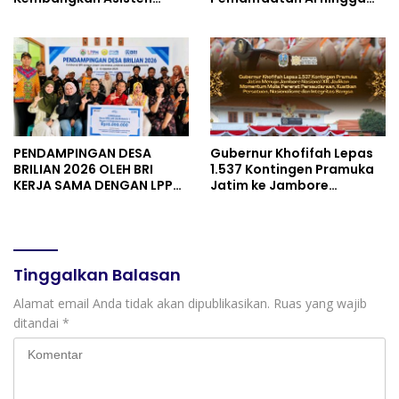
Keuangan Berbasis AI
Praktik Membuat Media
untuk Kelompok Tani dan
Ajar
UMKM
PENDAMPINGAN DESA
Gubernur Khofifah Lepas
BRILIAN 2026 OLEH BRI
1.537 Kontingen Pramuka
KERJA SAMA DENGAN LPPM
Jatim ke Jambore
UNIVERSITAS JENDERAL
Nasional XII: Pesankan
SOEDIRMAN PURWOKERTO
Pererat Persaudaraan,
Perkuat Persatuan dan
Semangat Nasionalisme
Tinggalkan Balasan
Alamat email Anda tidak akan dipublikasikan.
Ruas yang wajib
ditandai
*