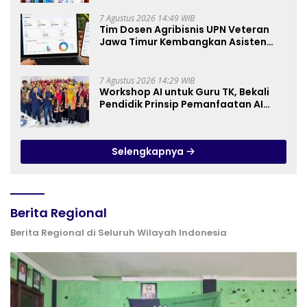
Keluarga Pahlawan dan Perintis
Kemerdekaan
7 Agustus 2026 14:49 WIB
Tim Dosen Agribisnis UPN Veteran
Jawa Timur Kembangkan Asisten
Keuangan Berbasis AI untuk
Kelompok Tani dan UMKM
7 Agustus 2026 14:29 WIB
Workshop AI untuk Guru TK, Bekali
Pendidik Prinsip Pemanfaatan AI
hingga Praktik Membuat Media Ajar
Selengkapnya
Berita Regional
Berita Regional di Seluruh Wilayah Indonesia