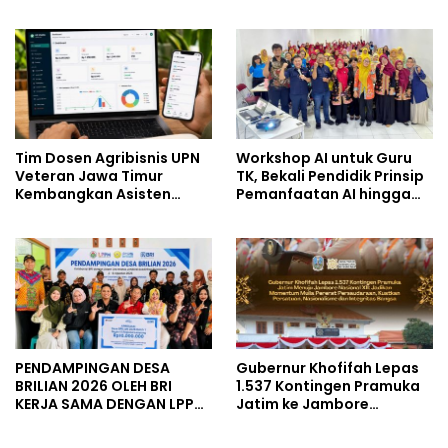
Tenggara
Berbagi Kebahagiaan
untuk Keluarga Pahlawan
dan Perintis Kemerdekaan
Tim Dosen Agribisnis UPN
Workshop AI untuk Guru
Veteran Jawa Timur
TK, Bekali Pendidik Prinsip
Kembangkan Asisten
Pemanfaatan AI hingga
Keuangan Berbasis AI
Praktik Membuat Media
untuk Kelompok Tani dan
Ajar
UMKM
PENDAMPINGAN DESA
Gubernur Khofifah Lepas
BRILIAN 2026 OLEH BRI
1.537 Kontingen Pramuka
KERJA SAMA DENGAN LPPM
Jatim ke Jambore
UNIVERSITAS JENDERAL
Nasional XII: Pesankan
SOEDIRMAN PURWOKERTO
Pererat Persaudaraan,