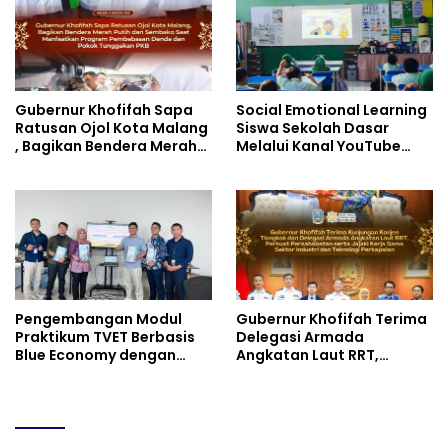
Gubernur Khofifah Sapa
Social Emotional Learning
Ratusan Ojol Kota Malang
Siswa Sekolah Dasar
, Bagikan Bendera Merah
Melalui Kanal YouTube
Putih dan Sembako Saat
Minivila
Manfaatkan Program
Pembebasan Denda dan
Pokok Tunggakan PKB
Pengembangan Modul
Gubernur Khofifah Terima
Praktikum TVET Berbasis
Delegasi Armada
Blue Economy dengan
Angkatan Laut RRT,
Pendekatan Kesehatan
Perkuat Persahabatan
dan Keselamatan Kerja
dan Transfer Teknologi
untuk Materi Pariwisata
Industri Perkapalan
Dukung Pencapaian SDGs