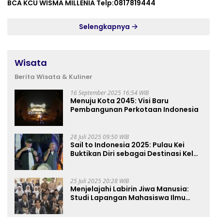
BCA KCU WISMA MILLENIA Telp:0817819444
Selengkapnya
Wisata
Berita Wisata & Kuliner
16 September 2025 16:54 WIB
Menuju Kota 2045: Visi Baru
Pembangunan Perkotaan Indonesia
28 Juli 2025 09:50 WIB
Sail to Indonesia 2025: Pulau Kei
Buktikan Diri sebagai Destinasi Kelas
Dunia
25 Juli 2025 20:28 WIB
Menjelajahi Labirin Jiwa Manusia:
Studi Lapangan Mahasiswa Ilmu
Tasawuf ISQI Sunan Pandanaran di
RSJ Grhasia