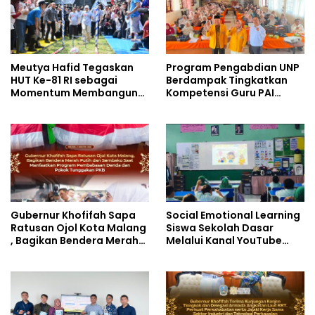
Meutya Hafid Tegaskan
Program Pengabdian UNP
HUT Ke-81 RI sebagai
Berdampak Tingkatkan
Momentum Membangun
Kompetensi Guru PAI
Kolaborasi yang Lebih
melalui AI dan Digital
Kuat di Kemkomdigi
Pedagogy
Gubernur Khofifah Sapa
Social Emotional Learning
Ratusan Ojol Kota Malang
Siswa Sekolah Dasar
, Bagikan Bendera Merah
Melalui Kanal YouTube
Putih dan Sembako Saat
Minivila
Manfaatkan Program
Pembebasan Denda dan
Pokok Tunggakan PKB