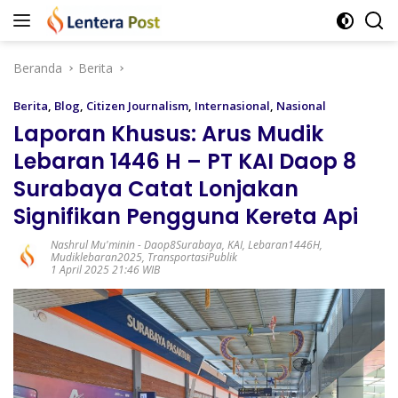
Langsung
ke
konten
Beranda
Berita
Berita
,
Blog
,
Citizen Journalism
,
Internasional
,
Nasional
Laporan Khusus: Arus Mudik
Lebaran 1446 H – PT KAI Daop 8
Surabaya Catat Lonjakan
Signifikan Pengguna Kereta Api
Nashrul Mu'minin
-
Daop8Surabaya
,
KAI
,
Lebaran1446H
,
Mudiklebaran2025
,
TransportasiPublik
1 April 2025 21:46 WIB