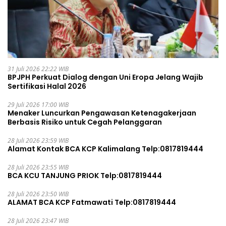
31 Juli 2026 22:22 WIB
BPJPH Perkuat Dialog dengan Uni Eropa Jelang Wajib
Sertifikasi Halal 2026
29 Juli 2026 17:00 WIB
Menaker Luncurkan Pengawasan Ketenagakerjaan
Berbasis Risiko untuk Cegah Pelanggaran
28 Juli 2026 23:59 WIB
Alamat Kontak BCA KCP Kalimalang Telp:0817819444
28 Juli 2026 23:55 WIB
BCA KCU TANJUNG PRIOK Telp:0817819444
28 Juli 2026 23:50 WIB
ALAMAT BCA KCP Fatmawati Telp:0817819444
28 Juli 2026 23:47 WIB