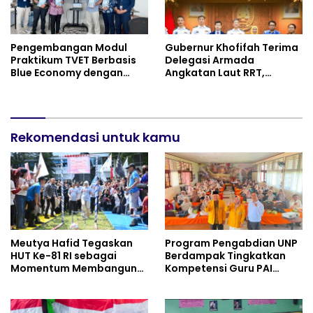
Pengembangan Modul
Gubernur Khofifah Terima
Praktikum TVET Berbasis
Delegasi Armada
Blue Economy dengan
Angkatan Laut RRT,
Pendekatan Kesehatan
Perkuat Persahabatan
dan Keselamatan Kerja
dan Transfer Teknologi
untuk Materi Pariwisata
Industri Perkapalan
Dukung Pencapaian SDGs
Rekomendasi untuk kamu
Meutya Hafid Tegaskan
Program Pengabdian UNP
HUT Ke-81 RI sebagai
Berdampak Tingkatkan
Momentum Membangun
Kompetensi Guru PAI
Kolaborasi yang Lebih
melalui AI dan Digital
Kuat di Kemkomdigi
Pedagogy