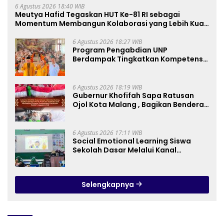
6 Agustus 2026 18:40 WIB
Meutya Hafid Tegaskan HUT Ke-81 RI sebagai
Momentum Membangun Kolaborasi yang Lebih Kuat
di Kemkomdigi
6 Agustus 2026 18:27 WIB
Program Pengabdian UNP
Berdampak Tingkatkan Kompetensi
Guru PAI melalui AI dan Digital
Pedagogy
6 Agustus 2026 18:19 WIB
Gubernur Khofifah Sapa Ratusan
Ojol Kota Malang , Bagikan Bendera
Merah Putih dan Sembako Saat
Manfaatkan Program Pembebasan
Denda dan Pokok Tunggakan PKB
6 Agustus 2026 17:11 WIB
Social Emotional Learning Siswa
Sekolah Dasar Melalui Kanal
YouTube Minivila
Selengkapnya