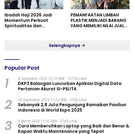
Ibadah Haji 2026 Jadi
PEMANFAATAN LIMBAH
Momentum Perkuat
PLASTIK MENJADI BARANG
Spiritualitas dan
YANG MEMILIKI NILAI JUAL
Persatuan
MASYARAKAT WIDORO
GADING RESIDENCE
Selengkapnya
Popular Post
1
8 September 2025 12:35 WIB
10754 Lihat
DKP3 Balangan Luncurkan Aplikasi Digital Data
Pertanian Akurat SI-PELITA
2
26 September 2025 11:22 WIB
3788 Lihat
Sebanyak 2,8 Juta Pengunjung Ramaikan Paviliun
Indonesia di World Expo 2025
3
9 Maret 2026 11:55 WIB
3768 Lihat
Cara Membersihkan Laptop yang Baik dan Benar &
Kapan Waktu Maintenance yang Tepat