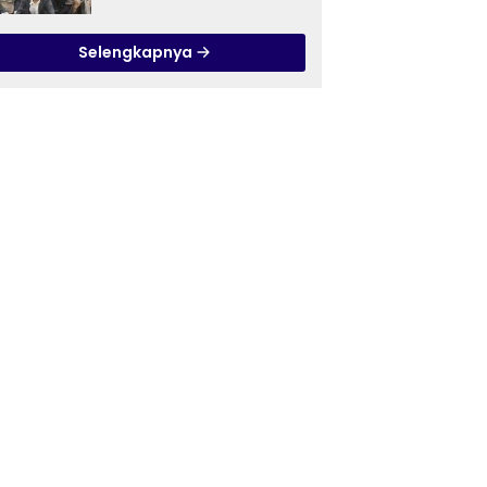
Ilmu Tasawuf ISQI Sunan
Pandanaran di RSJ
Selengkapnya
Grhasia