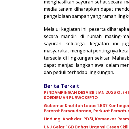
menghasilkan sayuran sehat secara man
media tanam diharapkan dapat mendo
pengelolaan sampah yang ramah lingk
Melalui kegiatan ini, peserta dihar
secara mandiri di rumah masing-m
sayuran keluarga, kegiatan ini j
masyarakat mengenai pentingnya ket
tersedia di lingkungan sekitar. Mahas
dapat menjadi langkah awal dalam menc
dan peduli terhadap lingkungan.
Berita Terkait
PENDAMPINGAN DESA BRILIAN 2026 OLEH 
SOEDIRMAN PURWOKERTO
Gubernur Khofifah Lepas 1.537 Kontinge
Pererat Persaudaraan, Perkuat Persat
Lindungi Anak dari PD3I, Kemenkes Resmi
UNJ Gelar FGD Bahas Urgensi Green Ski