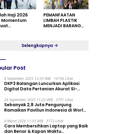
dah Haji 2026
PEMANFAATAN
i Momentum
LIMBAH PLASTIK
kuat
MENJADI BARANG
itualitas dan
YANG MEMILIKI NILAI
satuan
JUAL MASYARAKAT
WIDORO GADING
Selengkapnya
RESIDENCE
ular Post
8 September 2025 12:35 WIB
10756 Lihat
DKP3 Balangan Luncurkan Aplikasi
Digital Data Pertanian Akurat SI-
PELITA
26 September 2025 11:22 WIB
3791 Lihat
Sebanyak 2,8 Juta Pengunjung
Ramaikan Paviliun Indonesia di World
Expo 2025
9 Maret 2026 11:55 WIB
3772 Lihat
Cara Membersihkan Laptop yang Baik
dan Benar & Kapan Waktu