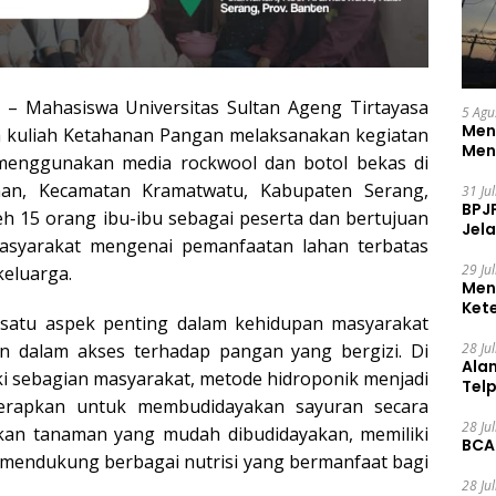
 – Mahasiswa Universitas Sultan Ageng Tirtayasa
5 Agu
Men
 kuliah Ketahanan Pangan melaksanakan kegiatan
Men
menggunakan media rockwool dan botol bekas di
nan, Kecamatan Kramatwatu, Kabupaten Serang,
31 Ju
BPJ
oleh 15 orang ibu-ibu sebagai peserta dan bertujuan
Jela
syarakat mengenai pemanfaatan lahan terbatas
29 Ju
eluarga.
Men
Ket
satu aspek penting dalam kehidupan masyarakat
Ceg
n dalam akses terhadap pangan yang bergizi. Di
28 Ju
Ala
ki sebagian masyarakat, metode hidroponik menjadi
Tel
iterapkan untuk membudidayakan sayuran secara
28 Ju
akan tanaman yang mudah dibudidayakan, memiliki
BCA
a mendukung berbagai nutrisi yang bermanfaat bagi
28 Ju