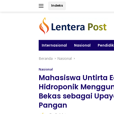
Langsung
Indeks
ke
konten
Internasional
Nasional
Pendidi
Beranda
Nasional
Nasional
Mahasiswa Untirta 
Hidroponik Menggun
Bekas sebagai Upa
Pangan