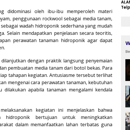
ALA
Tel
ng didominasi oleh ibu-ibu memperoleh materi
ayam, penggunaan rockwool sebagai media tanam,
as sebagai wadah hidroponik sederhana yang mudah
a. Selain mendapatkan penjelasan secara teoritis,
hapan perawatan tanaman hidroponik agar dapat
W
en.
Be
n dilanjutkan dengan praktik langsung penyemaian
n pembuatan media tanam dari botol bekas. Para
iap tahapan kegiatan. Antusiasme tersebut terlihat
ukan mengenai cara perawatan tanaman, kebutuhan
lu dilakukan apabila tanaman mengalami kendala
melaksanakan kegiatan ini menjelaskan bahwa
 hidroponik bertujuan untuk meningkatkan
arakat dalam memanfaatkan lahan terbatas guna