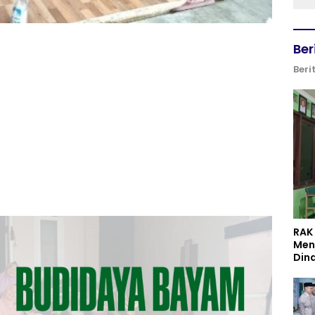
Ber
Beri
RAK
Men
Din