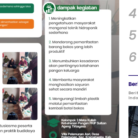
4
5
6
Ber
Beri
Ind