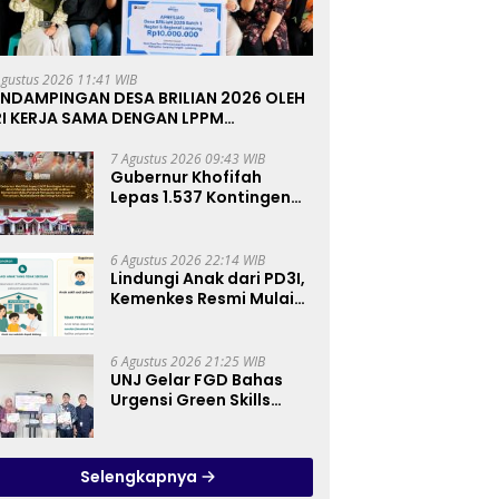
Agustus 2026 11:41 WIB
ENDAMPINGAN DESA BRILIAN 2026 OLEH
RI KERJA SAMA DENGAN LPPM
NIVERSITAS JENDERAL SOEDIRMAN
URWOKERTO
7 Agustus 2026 09:43 WIB
Gubernur Khofifah
Lepas 1.537 Kontingen
Pramuka Jatim ke
Jambore Nasional XII:
Pesankan Pererat
6 Agustus 2026 22:14 WIB
Persaudaraan, Perkuat
Lindungi Anak dari PD3I,
Persatuan dan
Kemenkes Resmi Mulai
Semangat Nasionalisme
Bulan Imunisasi Anak
Sekolah (BIAS) 2026
6 Agustus 2026 21:25 WIB
UNJ Gelar FGD Bahas
Urgensi Green Skills
sebagai Mata Pelajaran
Umum Baru pada
Kurikulum SMK
Selengkapnya
Pariwisata, Perhotelan,