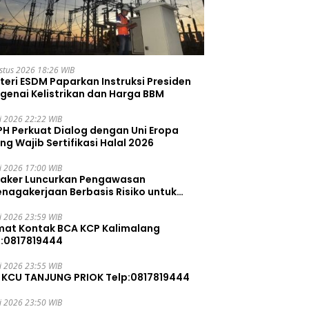
stus 2026 18:26 WIB
teri ESDM Paparkan Instruksi Presiden
genai Kelistrikan dan Harga BBM
li 2026 22:22 WIB
PH Perkuat Dialog dengan Uni Eropa
ng Wajib Sertifikasi Halal 2026
li 2026 17:00 WIB
aker Luncurkan Pengawasan
enagakerjaan Berbasis Risiko untuk
ah Pelanggaran
li 2026 23:59 WIB
mat Kontak BCA KCP Kalimalang
p:0817819444
li 2026 23:55 WIB
 KCU TANJUNG PRIOK Telp:0817819444
li 2026 23:50 WIB