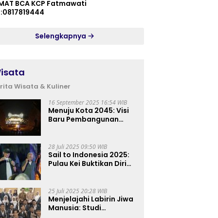
MAT BCA KCP Fatmawati
p:0817819444
Selengkapnya
isata
rita Wisata & Kuliner
16 September 2025 16:54 WIB
Menuju Kota 2045: Visi
Baru Pembangunan
Perkotaan Indonesia
28 Juli 2025 09:50 WIB
Sail to Indonesia 2025:
Pulau Kei Buktikan Diri
sebagai Destinasi Kelas
Dunia
25 Juli 2025 20:28 WIB
Menjelajahi Labirin Jiwa
Manusia: Studi
Lapangan Mahasiswa