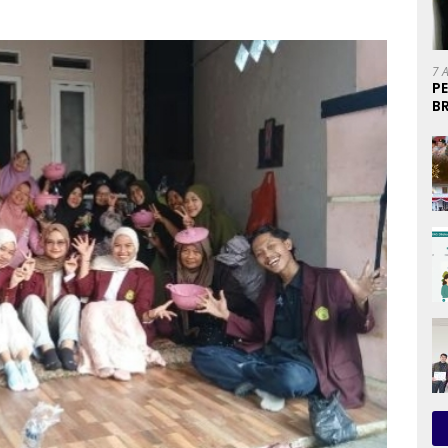
7 
P
B
U
P