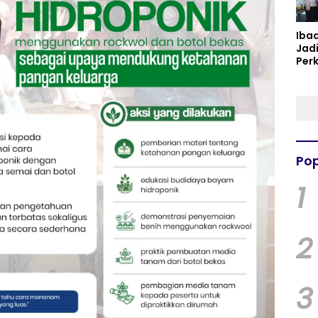
Iba
Jad
Per
Spir
Per
Pop
1
2
3