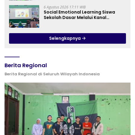
Manfaatkan Program Pembebasan
Denda dan Pokok Tunggakan PKB
6 Agustus 2026 17:11 WIB
Social Emotional Learning Siswa
Sekolah Dasar Melalui Kanal
YouTube Minivila
Selengkapnya
Berita Regional
Berita Regional di Seluruh Wilayah Indonesia