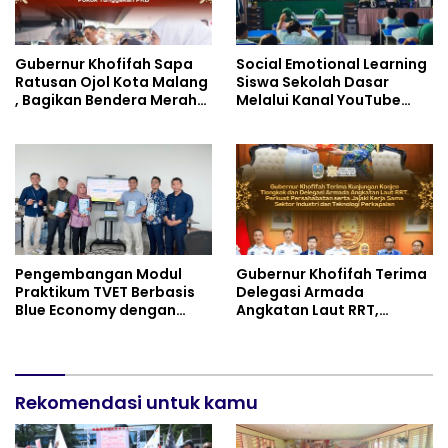
Gubernur Khofifah Sapa
Social Emotional Learning
Ratusan Ojol Kota Malang
Siswa Sekolah Dasar
, Bagikan Bendera Merah
Melalui Kanal YouTube
Putih dan Sembako Saat
Minivila
Manfaatkan Program
Pembebasan Denda dan
Pokok Tunggakan PKB
Pengembangan Modul
Gubernur Khofifah Terima
Praktikum TVET Berbasis
Delegasi Armada
Blue Economy dengan
Angkatan Laut RRT,
Pendekatan Kesehatan
Perkuat Persahabatan
dan Keselamatan Kerja
dan Transfer Teknologi
untuk Materi Pariwisata
Industri Perkapalan
Dukung Pencapaian SDGs
Rekomendasi untuk kamu