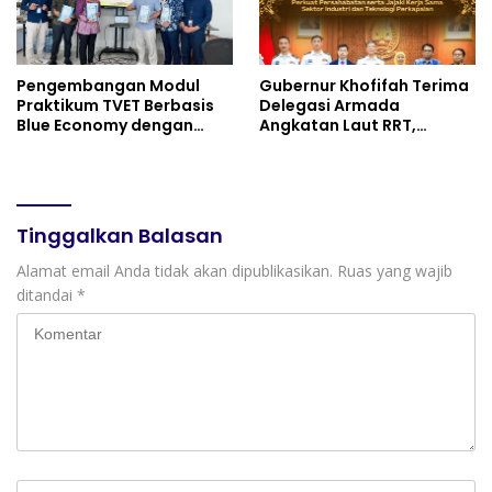
Pengembangan Modul
Gubernur Khofifah Terima
Praktikum TVET Berbasis
Delegasi Armada
Blue Economy dengan
Angkatan Laut RRT,
Pendekatan Kesehatan
Perkuat Persahabatan
dan Keselamatan Kerja
dan Transfer Teknologi
untuk Materi Pariwisata
Industri Perkapalan
Dukung Pencapaian SDGs
Tinggalkan Balasan
Alamat email Anda tidak akan dipublikasikan.
Ruas yang wajib
ditandai
*