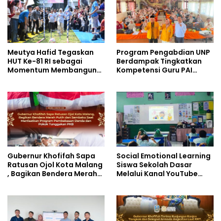
Meutya Hafid Tegaskan
Program Pengabdian UNP
HUT Ke-81 RI sebagai
Berdampak Tingkatkan
Momentum Membangun
Kompetensi Guru PAI
Kolaborasi yang Lebih
melalui AI dan Digital
Kuat di Kemkomdigi
Pedagogy
Gubernur Khofifah Sapa
Social Emotional Learning
Ratusan Ojol Kota Malang
Siswa Sekolah Dasar
, Bagikan Bendera Merah
Melalui Kanal YouTube
Putih dan Sembako Saat
Minivila
Manfaatkan Program
Pembebasan Denda dan
Pokok Tunggakan PKB