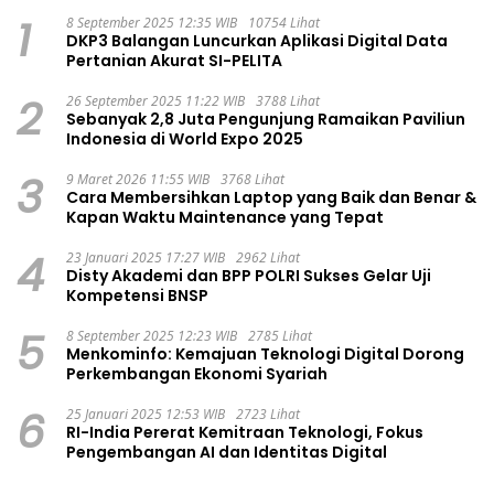
1
8 September 2025 12:35 WIB
10754 Lihat
DKP3 Balangan Luncurkan Aplikasi Digital Data
Pertanian Akurat SI-PELITA
2
26 September 2025 11:22 WIB
3788 Lihat
Sebanyak 2,8 Juta Pengunjung Ramaikan Paviliun
Indonesia di World Expo 2025
3
9 Maret 2026 11:55 WIB
3768 Lihat
Cara Membersihkan Laptop yang Baik dan Benar &
Kapan Waktu Maintenance yang Tepat
4
23 Januari 2025 17:27 WIB
2962 Lihat
Disty Akademi dan BPP POLRI Sukses Gelar Uji
Kompetensi BNSP
5
8 September 2025 12:23 WIB
2785 Lihat
Menkominfo: Kemajuan Teknologi Digital Dorong
Perkembangan Ekonomi Syariah
6
25 Januari 2025 12:53 WIB
2723 Lihat
RI-India Pererat Kemitraan Teknologi, Fokus
Pengembangan AI dan Identitas Digital