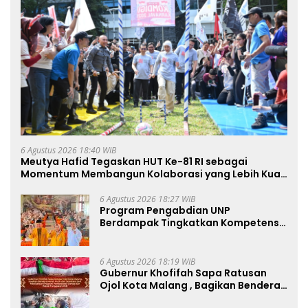
6 Agustus 2026 18:40 WIB
Meutya Hafid Tegaskan HUT Ke-81 RI sebagai
Momentum Membangun Kolaborasi yang Lebih Kuat
di Kemkomdigi
6 Agustus 2026 18:27 WIB
Program Pengabdian UNP
Berdampak Tingkatkan Kompetensi
Guru PAI melalui AI dan Digital
Pedagogy
6 Agustus 2026 18:19 WIB
Gubernur Khofifah Sapa Ratusan
Ojol Kota Malang , Bagikan Bendera
Merah Putih dan Sembako Saat