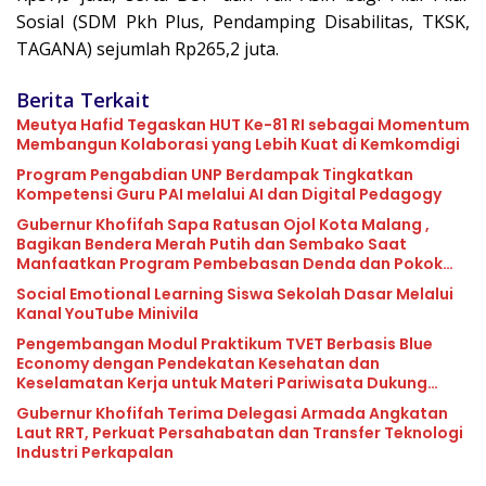
Sosial (SDM Pkh Plus, Pendamping Disabilitas, TKSK,
TAGANA) sejumlah Rp265,2 juta.
Berita Terkait
Meutya Hafid Tegaskan HUT Ke-81 RI sebagai Momentum
Membangun Kolaborasi yang Lebih Kuat di Kemkomdigi
Program Pengabdian UNP Berdampak Tingkatkan
Kompetensi Guru PAI melalui AI dan Digital Pedagogy
Gubernur Khofifah Sapa Ratusan Ojol Kota Malang ,
Bagikan Bendera Merah Putih dan Sembako Saat
Manfaatkan Program Pembebasan Denda dan Pokok
Tunggakan PKB
Social Emotional Learning Siswa Sekolah Dasar Melalui
Kanal YouTube Minivila
Pengembangan Modul Praktikum TVET Berbasis Blue
Economy dengan Pendekatan Kesehatan dan
Keselamatan Kerja untuk Materi Pariwisata Dukung
Pencapaian SDGs
Gubernur Khofifah Terima Delegasi Armada Angkatan
Laut RRT, Perkuat Persahabatan dan Transfer Teknologi
Industri Perkapalan