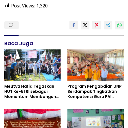
Post Views:
1,320
Baca Juga
Meutya Hafid Tegaskan
Program Pengabdian UNP
HUT Ke-81 RI sebagai
Berdampak Tingkatkan
Momentum Membangun
Kompetensi Guru PAI
Kolaborasi yang Lebih
melalui AI dan Digital
Kuat di Kemkomdigi
Pedagogy