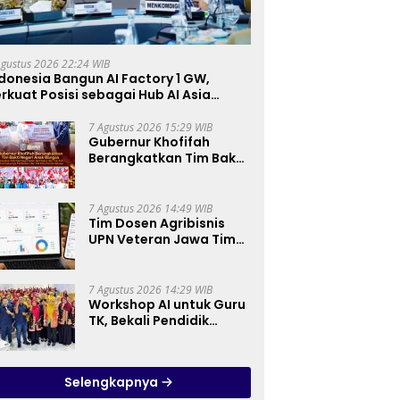
Agustus 2026 22:24 WIB
donesia Bangun AI Factory 1 GW,
rkuat Posisi sebagai Hub AI Asia
enggara
7 Agustus 2026 15:29 WIB
Gubernur Khofifah
Berangkatkan Tim Bakti
Negeri Anak Bangsa,
Berbagi Kebahagiaan
untuk Keluarga
7 Agustus 2026 14:49 WIB
Pahlawan dan Perintis
Tim Dosen Agribisnis
Kemerdekaan
UPN Veteran Jawa Timur
Kembangkan Asisten
Keuangan Berbasis AI
untuk Kelompok Tani
7 Agustus 2026 14:29 WIB
dan UMKM
Workshop AI untuk Guru
TK, Bekali Pendidik
Prinsip Pemanfaatan AI
hingga Praktik
Membuat Media Ajar
Selengkapnya