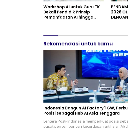
Workshop AI untuk Guru TK,
PENDAMP
Bekali Pendidik Prinsip
2026 OL
Pemanfaatan AI hingga
DENGAN 
Praktik Membuat Media Ajar
JENDER
PURWOK
Rekomendasi untuk kamu
Indonesia Bangun AI Factory 1 GW, Perk
Posisi sebagai Hub AI Asia Tenggara
Lentera Post- Indonesia memperkuat posisi seb
pusat pengembangan kecerdasan artifisial (AI) d