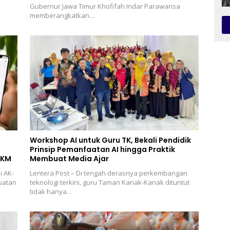
Gubernur Jawa Timur Khofifah Indar Parawansa
memberangkatkan…
Workshop AI untuk Guru TK, Bekali Pendidik
Prinsip Pemanfaatan AI hingga Praktik
MKM
Membuat Media Ajar
i AK-
Lentera Post – Di tengah derasnya perkembangan
uatan
teknologi terkini, guru Taman Kanak-Kanak dituntut
tidak hanya…