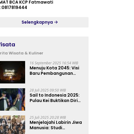
MAT BCA KCP Fatmawati
p:0817819444
Selengkapnya
isata
rita Wisata & Kuliner
16 September 2025 16:54 WIB
Menuju Kota 2045: Visi
Baru Pembangunan
Perkotaan Indonesia
28 Juli 2025 09:50 WIB
Sail to Indonesia 2025:
Pulau Kei Buktikan Diri
sebagai Destinasi Kelas
Dunia
25 Juli 2025 20:28 WIB
Menjelajahi Labirin Jiwa
Manusia: Studi
Lapangan Mahasiswa