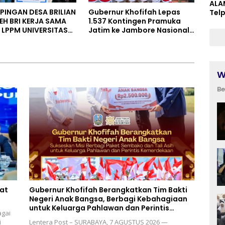
ALA
INGAN DESA BRILIAN
Gubernur Khofifah Lepas
Tel
EH BRI KERJA SAMA
1.537 Kontingen Pramuka
LPPM UNIVERSITAS
Jatim ke Jambore Nasional
AL SOEDIRMAN
XII: Pesankan Pererat
ERTO
Persaudaraan, Perkuat
Persatuan dan Semangat
Nasionalisme
W
Be
uat
Gubernur Khofifah Berangkatkan Tim Bakti
Negeri Anak Bangsa, Berbagi Kebahagiaan
untuk Keluarga Pahlawan dan Perintis
agai
Kemerdekaan
i
Lentera Post – SURABAYA, 7 AGUSTUS 2026 —