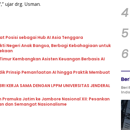
,” ujar drg. Usman.
4
5
at Posisi sebagai Hub AI Asia Tenggara
kti Negeri Anak Bangsa, Berbagi Kebahagiaan untuk
6
dekaan
 Timur Kembangkan Asisten Keuangan Berbasis AI
idik Prinsip Pemanfaatan AI hingga Praktik Membuat
Ber
BRI KERJA SAMA DENGAN LPPM UNIVERSITAS JENDERAL
Beri
Ind
n Pramuka Jatim ke Jambore Nasional XII: Pesankan
uan dan Semangat Nasionalisme