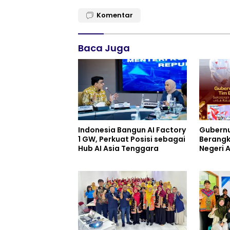
Komentar
Baca Juga
Indonesia Bangun AI Factory
Gubernu
1 GW, Perkuat Posisi sebagai
Berangk
Hub AI Asia Tenggara
Negeri 
Berbagi
Keluarg
Perinti