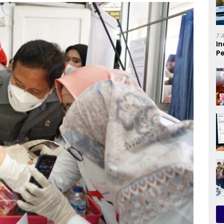
7 
In
Pe
T