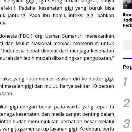
a menyikat gigi juga sering terlalu singkat, hanya
 efektif. Padahal kesehatan gigi yang buruk bisa
Iba
k jantung. Pada ibu hamil, infeksi gigi bahkan
Jad
dia.
Per
Spir
donesia (PDGI), drg. Usman Sumantri, menekankan
Per
igi dan Mulut Nasional menjadi momentum untuk
“Indonesia hebat dimulai dari menjaga kesehatan
h murah dan lebih mudah dibandingkan pengobatan,”
Pop
1
rakat yang rutin memeriksakan diri ke dokter gigi.
 masalah gigi dan mulut, hanya sekitar 10 persen
ksaan.
2
kat gigi dengan benar pada waktu yang tepat. Ia
 tenaga kesehatan, dan media sangat penting dalam
3
intah sudah menunjukkan perhatian besar melalui
 yang juga mencakup layanan gigi. Ke depan, perlu