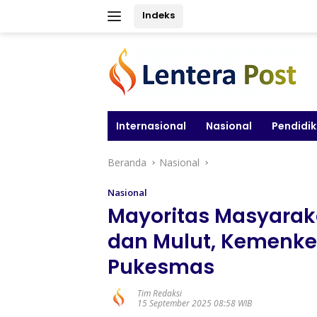
Langsung
Indeks
ke
konten
Internasional
Nasional
Pendidi
Beranda
Nasional
Nasional
Mayoritas Masyarak
dan Mulut, Kemenkes
Pukesmas
Tim Redaksi
15 September 2025 08:58 WIB