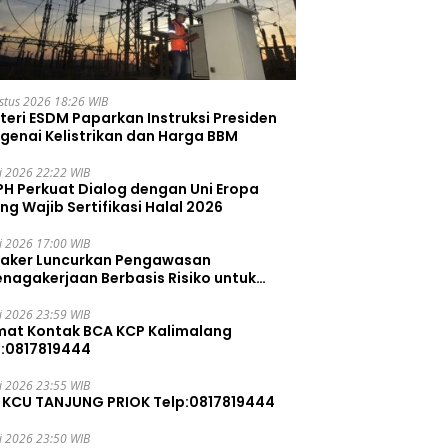
stus 2026 18:26 WIB
teri ESDM Paparkan Instruksi Presiden
genai Kelistrikan dan Harga BBM
li 2026 22:22 WIB
PH Perkuat Dialog dengan Uni Eropa
ng Wajib Sertifikasi Halal 2026
li 2026 17:00 WIB
aker Luncurkan Pengawasan
enagakerjaan Berbasis Risiko untuk
ah Pelanggaran
li 2026 23:59 WIB
mat Kontak BCA KCP Kalimalang
p:0817819444
li 2026 23:55 WIB
 KCU TANJUNG PRIOK Telp:0817819444
li 2026 23:50 WIB