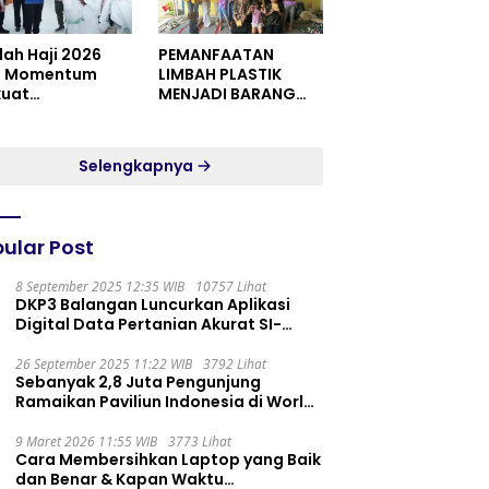
dah Haji 2026
PEMANFAATAN
i Momentum
LIMBAH PLASTIK
kuat
MENJADI BARANG
itualitas dan
YANG MEMILIKI NILAI
satuan
JUAL MASYARAKAT
WIDORO GADING
Selengkapnya
RESIDENCE
ular Post
8 September 2025 12:35 WIB
10757 Lihat
DKP3 Balangan Luncurkan Aplikasi
Digital Data Pertanian Akurat SI-
PELITA
26 September 2025 11:22 WIB
3792 Lihat
Sebanyak 2,8 Juta Pengunjung
Ramaikan Paviliun Indonesia di World
Expo 2025
9 Maret 2026 11:55 WIB
3773 Lihat
Cara Membersihkan Laptop yang Baik
dan Benar & Kapan Waktu