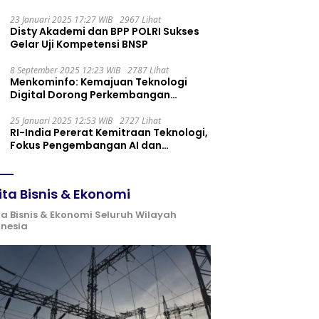
Maintenance yang Tepat
23 Januari 2025 17:27 WIB
2967 Lihat
Disty Akademi dan BPP POLRI Sukses
Gelar Uji Kompetensi BNSP
8 September 2025 12:23 WIB
2787 Lihat
Menkominfo: Kemajuan Teknologi
Digital Dorong Perkembangan
Ekonomi Syariah
25 Januari 2025 12:53 WIB
2727 Lihat
RI-India Pererat Kemitraan Teknologi,
Fokus Pengembangan AI dan
Identitas Digital
ita Bisnis & Ekonomi
ta Bisnis & Ekonomi Seluruh Wilayah
onesia