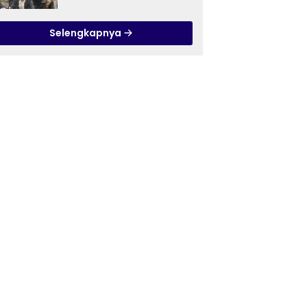
Ilmu Tasawuf ISQI Sunan
Pandanaran di RSJ
Selengkapnya
Grhasia