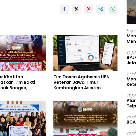
5 Agu
Men
Men
31 Ju
BPJ
Jela
29 Ju
r Khofifah
Tim Dosen Agribisnis UPN
Men
atkan Tim Bakti
Veteran Jawa Timur
Ket
Anak Bangsa,
Kembangkan Asisten
Ceg
 Kebahagiaan untuk
Keuangan Berbasis AI untuk
28 Ju
a Pahlawan dan
Kelompok Tani dan UMKM
Ala
s Kemerdekaan
Tel
28 Ju
BCA
28 Ju