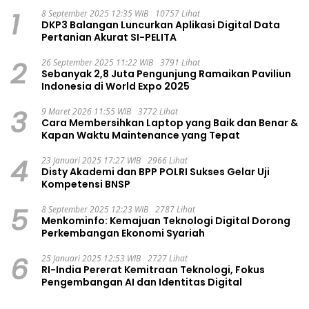
1
8 September 2025 12:35 WIB
10757 Lihat
DKP3 Balangan Luncurkan Aplikasi Digital Data
Pertanian Akurat SI-PELITA
2
26 September 2025 11:22 WIB
3791 Lihat
Sebanyak 2,8 Juta Pengunjung Ramaikan Paviliun
Indonesia di World Expo 2025
3
9 Maret 2026 11:55 WIB
3772 Lihat
Cara Membersihkan Laptop yang Baik dan Benar &
Kapan Waktu Maintenance yang Tepat
4
23 Januari 2025 17:27 WIB
2966 Lihat
Disty Akademi dan BPP POLRI Sukses Gelar Uji
Kompetensi BNSP
5
8 September 2025 12:23 WIB
2787 Lihat
Menkominfo: Kemajuan Teknologi Digital Dorong
Perkembangan Ekonomi Syariah
6
25 Januari 2025 12:53 WIB
2727 Lihat
RI-India Pererat Kemitraan Teknologi, Fokus
Pengembangan AI dan Identitas Digital