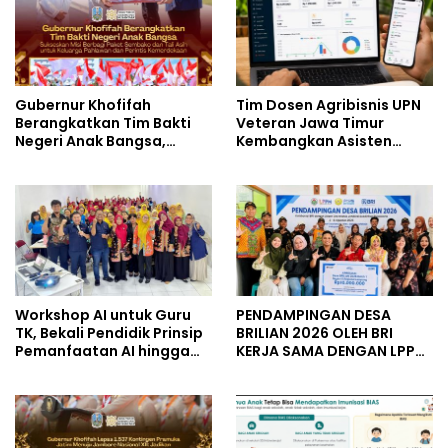
Gubernur Khofifah
Tim Dosen Agribisnis UPN
Berangkatkan Tim Bakti
Veteran Jawa Timur
Negeri Anak Bangsa,
Kembangkan Asisten
Berbagi Kebahagiaan
Keuangan Berbasis AI
untuk Keluarga Pahlawan
untuk Kelompok Tani dan
dan Perintis Kemerdekaan
UMKM
Workshop AI untuk Guru
PENDAMPINGAN DESA
TK, Bekali Pendidik Prinsip
BRILIAN 2026 OLEH BRI
Pemanfaatan AI hingga
KERJA SAMA DENGAN LPPM
Praktik Membuat Media
UNIVERSITAS JENDERAL
Ajar
SOEDIRMAN PURWOKERTO