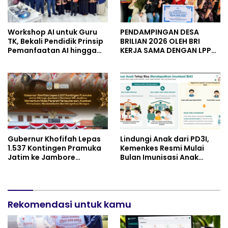
Workshop AI untuk Guru
PENDAMPINGAN DESA
TK, Bekali Pendidik Prinsip
BRILIAN 2026 OLEH BRI
Pemanfaatan AI hingga
KERJA SAMA DENGAN LPPM
Praktik Membuat Media
UNIVERSITAS JENDERAL
Ajar
SOEDIRMAN PURWOKERTO
Gubernur Khofifah Lepas
Lindungi Anak dari PD3I,
1.537 Kontingen Pramuka
Kemenkes Resmi Mulai
Jatim ke Jambore
Bulan Imunisasi Anak
Nasional XII: Pesankan
Sekolah (BIAS) 2026
Pererat Persaudaraan,
Perkuat Persatuan dan
Semangat Nasionalisme
Rekomendasi untuk kamu