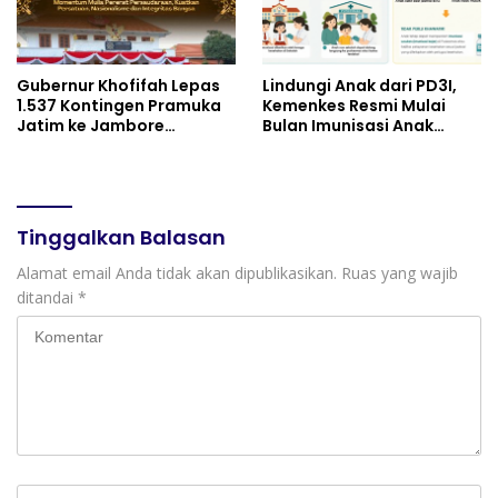
Gubernur Khofifah Lepas
Lindungi Anak dari PD3I,
1.537 Kontingen Pramuka
Kemenkes Resmi Mulai
Jatim ke Jambore
Bulan Imunisasi Anak
Nasional XII: Pesankan
Sekolah (BIAS) 2026
Pererat Persaudaraan,
Perkuat Persatuan dan
Semangat Nasionalisme
Tinggalkan Balasan
Alamat email Anda tidak akan dipublikasikan.
Ruas yang wajib
ditandai
*