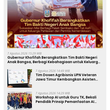
7 Agustus 2026 15:29 WIB
Gubernur Khofifah Berangkatkan Tim Bakti Negeri
Anak Bangsa, Berbagi Kebahagiaan untuk Keluarga
Pahlawan dan Perintis Kemerdekaan
7 Agustus 2026 14:49 WIB
Tim Dosen Agribisnis UPN Veteran
Jawa Timur Kembangkan Asisten
Keuangan Berbasis AI untuk
Kelompok Tani dan UMKM
7 Agustus 2026 14:29 WIB
Workshop AI untuk Guru TK, Bekali
Pendidik Prinsip Pemanfaatan AI
hingga Praktik Membuat Media Ajar