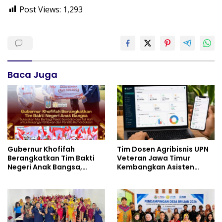
Post Views:
1,293
Baca Juga
Gubernur Khofifah
Tim Dosen Agribisnis UPN
Berangkatkan Tim Bakti
Veteran Jawa Timur
Negeri Anak Bangsa,
Kembangkan Asisten
Berbagi Kebahagiaan
Keuangan Berbasis AI
untuk Keluarga Pahlawan
untuk Kelompok Tani dan
dan Perintis Kemerdekaan
UMKM