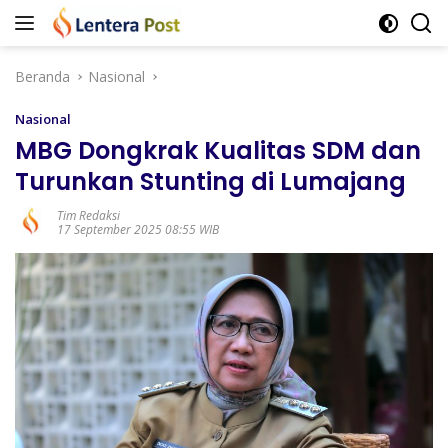
Langsung
ke
konten
Beranda
Nasional
Nasional
MBG Dongkrak Kualitas SDM dan
Turunkan Stunting di Lumajang
Tim Redaksi
17 September 2025 08:55 WIB