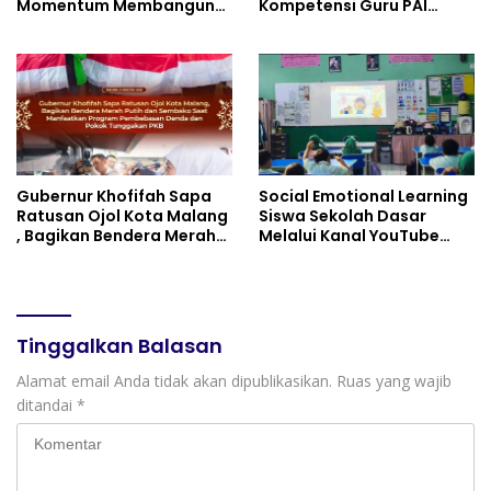
Momentum Membangun
Kompetensi Guru PAI
Kolaborasi yang Lebih
melalui AI dan Digital
Kuat di Kemkomdigi
Pedagogy
Gubernur Khofifah Sapa
Social Emotional Learning
Ratusan Ojol Kota Malang
Siswa Sekolah Dasar
, Bagikan Bendera Merah
Melalui Kanal YouTube
Putih dan Sembako Saat
Minivila
Manfaatkan Program
Pembebasan Denda dan
Pokok Tunggakan PKB
Tinggalkan Balasan
Alamat email Anda tidak akan dipublikasikan.
Ruas yang wajib
ditandai
*