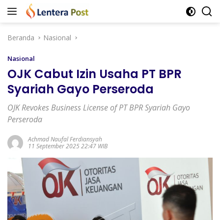
Langsung
ke
konten
Beranda
Nasional
Nasional
OJK Cabut Izin Usaha PT BPR
Syariah Gayo Perseroda
OJK Revokes Business License of PT BPR Syariah Gayo
Perseroda
Achmad Naufal Ferdiansyah
11 September 2025 22:47 WIB