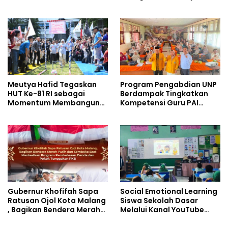
Sekolah (BIAS) 2026
Umum Baru pada
Kurikulum SMK Pariwisata,
Perhotelan, dan UPW
Meutya Hafid Tegaskan
Program Pengabdian UNP
HUT Ke-81 RI sebagai
Berdampak Tingkatkan
Momentum Membangun
Kompetensi Guru PAI
Kolaborasi yang Lebih
melalui AI dan Digital
Kuat di Kemkomdigi
Pedagogy
Gubernur Khofifah Sapa
Social Emotional Learning
Ratusan Ojol Kota Malang
Siswa Sekolah Dasar
, Bagikan Bendera Merah
Melalui Kanal YouTube
Putih dan Sembako Saat
Minivila
Manfaatkan Program