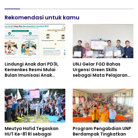
Pembebasan Denda dan
Pokok Tunggakan PKB
Rekomendasi untuk kamu
Lindungi Anak dari PD3I,
UNJ Gelar FGD Bahas
Kemenkes Resmi Mulai
Urgensi Green Skills
Bulan Imunisasi Anak
sebagai Mata Pelajaran
Sekolah (BIAS) 2026
Umum Baru pada
Kurikulum SMK Pariwisata,
Perhotelan, dan UPW
Meutya Hafid Tegaskan
Program Pengabdian UNP
HUT Ke-81 RI sebagai
Berdampak Tingkatkan