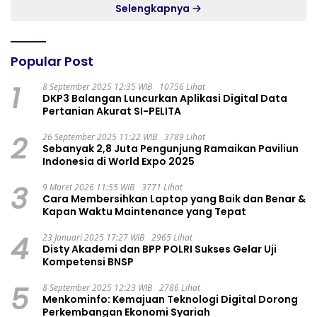
Selengkapnya
Popular Post
1
8 September 2025 12:35 WIB
10756 Lihat
DKP3 Balangan Luncurkan Aplikasi Digital Data
Pertanian Akurat SI-PELITA
2
26 September 2025 11:22 WIB
3789 Lihat
Sebanyak 2,8 Juta Pengunjung Ramaikan Paviliun
Indonesia di World Expo 2025
3
9 Maret 2026 11:55 WIB
3771 Lihat
Cara Membersihkan Laptop yang Baik dan Benar &
Kapan Waktu Maintenance yang Tepat
4
23 Januari 2025 17:27 WIB
2965 Lihat
Disty Akademi dan BPP POLRI Sukses Gelar Uji
Kompetensi BNSP
5
8 September 2025 12:23 WIB
2786 Lihat
Menkominfo: Kemajuan Teknologi Digital Dorong
Perkembangan Ekonomi Syariah