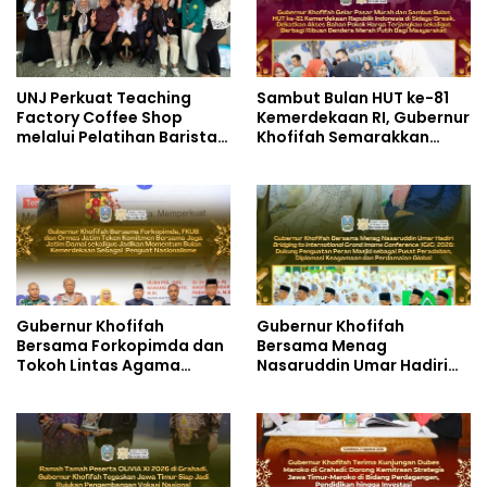
UNJ Perkuat Teaching
Sambut Bulan HUT ke-81
Factory Coffee Shop
Kemerdekaan RI, Gubernur
melalui Pelatihan Barista
Khofifah Semarakkan
dan Produksi Cookies di
Pasar Murah di Gresik
SLBN 2 Central Kota
dengan Berbagi Ribuan
Cimahi
Bendera Merah Putih Bagi
Masyarakat
Gubernur Khofifah
Gubernur Khofifah
Bersama Forkopimda dan
Bersama Menag
Tokoh Lintas Agama
Nasaruddin Umar Hadiri
Perkuat Komitmen Jaga
Tabligh Akbar _Bridging
Kedamaian Jawa Timur
to International Grand
serta Semangat
Imams Conference_ (IGIC)
Kebangsaan
2026: Dukung Penguatan
Peran Masjid sebagai
Pusat Peradaban,