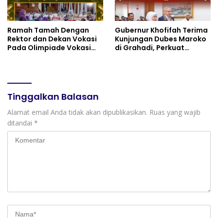
Diplomasi Keagamaan
dan Perdamaian Global
Ramah Tamah Dengan
Gubernur Khofifah Terima
Rektor dan Dekan Vokasi
Kunjungan Dubes Maroko
Pada Olimpiade Vokasi
di Grahadi, Perkuat
Indonesia (OLIVIA ) XI 2026
Kemitraan Strategis
di Grahadi, Gubernur
Jatim–Maroko
Khofifah Tegaskan Jawa
Timur Siap Jadi Pusat
Pengembangan Vokasi
Tinggalkan Balasan
Nasional
Alamat email Anda tidak akan dipublikasikan.
Ruas yang wajib
ditandai
*