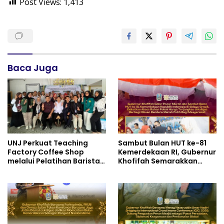
Post Views:
1,413
Baca Juga
UNJ Perkuat Teaching
Sambut Bulan HUT ke-81
Factory Coffee Shop
Kemerdekaan RI, Gubernur
melalui Pelatihan Barista
Khofifah Semarakkan
dan Produksi Cookies di
Pasar Murah di Gresik
SLBN 2 Central Kota
dengan Berbagi Ribuan
Cimahi
Bendera Merah Putih Bagi
Masyarakat