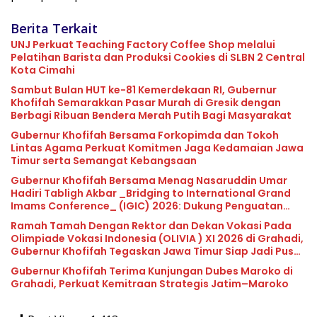
Berita Terkait
UNJ Perkuat Teaching Factory Coffee Shop melalui
Pelatihan Barista dan Produksi Cookies di SLBN 2 Central
Kota Cimahi
Sambut Bulan HUT ke-81 Kemerdekaan RI, Gubernur
Khofifah Semarakkan Pasar Murah di Gresik dengan
Berbagi Ribuan Bendera Merah Putih Bagi Masyarakat
Gubernur Khofifah Bersama Forkopimda dan Tokoh
Lintas Agama Perkuat Komitmen Jaga Kedamaian Jawa
Timur serta Semangat Kebangsaan
Gubernur Khofifah Bersama Menag Nasaruddin Umar
Hadiri Tabligh Akbar _Bridging to International Grand
Imams Conference_ (IGIC) 2026: Dukung Penguatan
Peran Masjid sebagai Pusat Peradaban, Diplomasi
Ramah Tamah Dengan Rektor dan Dekan Vokasi Pada
Keagamaan dan Perdamaian Global
Olimpiade Vokasi Indonesia (OLIVIA ) XI 2026 di Grahadi,
Gubernur Khofifah Tegaskan Jawa Timur Siap Jadi Pusat
Pengembangan Vokasi Nasional
Gubernur Khofifah Terima Kunjungan Dubes Maroko di
Grahadi, Perkuat Kemitraan Strategis Jatim–Maroko