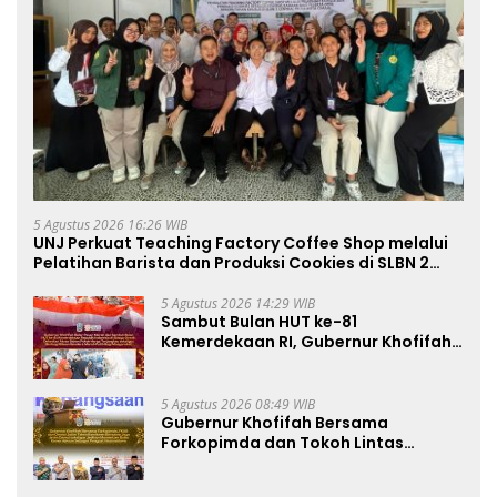
5 Agustus 2026 16:26 WIB
UNJ Perkuat Teaching Factory Coffee Shop melalui
Pelatihan Barista dan Produksi Cookies di SLBN 2
Central Kota Cimahi
5 Agustus 2026 14:29 WIB
Sambut Bulan HUT ke-81
Kemerdekaan RI, Gubernur Khofifah
Semarakkan Pasar Murah di Gresik
dengan Berbagi Ribuan Bendera
Merah Putih Bagi Masyarakat
5 Agustus 2026 08:49 WIB
Gubernur Khofifah Bersama
Forkopimda dan Tokoh Lintas
Agama Perkuat Komitmen Jaga
Kedamaian Jawa Timur serta