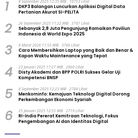
1
8 September 2025 12:35 WIB
10753 Lihat
DKP3 Balangan Luncurkan Aplikasi Digital Data
Pertanian Akurat SI-PELITA
2
26 September 2025 11:22 WIB
3787 Lihat
Sebanyak 2,8 Juta Pengunjung Ramaikan Paviliun
Indonesia di World Expo 2025
3
9 Maret 2026 11:55 WIB
3766 Lihat
Cara Membersihkan Laptop yang Baik dan Benar &
Kapan Waktu Maintenance yang Tepat
4
23 Januari 2025 17:27 WIB
2960 Lihat
Disty Akademi dan BPP POLRI Sukses Gelar Uji
Kompetensi BNSP
5
8 September 2025 12:23 WIB
2784 Lihat
Menkominfo: Kemajuan Teknologi Digital Dorong
Perkembangan Ekonomi Syariah
6
25 Januari 2025 12:53 WIB
2719 Lihat
RI-India Pererat Kemitraan Teknologi, Fokus
Pengembangan AI dan Identitas Digital