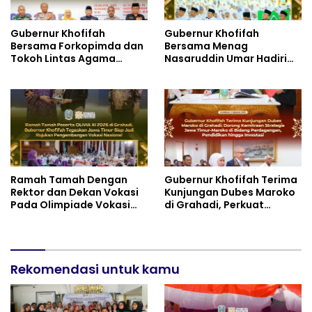
Gubernur Khofifah
Gubernur Khofifah
Bersama Forkopimda dan
Bersama Menag
Tokoh Lintas Agama
Nasaruddin Umar Hadiri
Perkuat Komitmen Jaga
Tabligh Akbar _Bridging
Kedamaian Jawa Timur
to International Grand
serta Semangat
Imams Conference_ (IGIC)
Kebangsaan
2026: Dukung Penguatan
Peran Masjid sebagai
Pusat Peradaban,
Diplomasi Keagamaan
dan Perdamaian Global
Ramah Tamah Dengan
Gubernur Khofifah Terima
Rektor dan Dekan Vokasi
Kunjungan Dubes Maroko
Pada Olimpiade Vokasi
di Grahadi, Perkuat
Indonesia (OLIVIA ) XI 2026
Kemitraan Strategis
di Grahadi, Gubernur
Jatim–Maroko
Khofifah Tegaskan Jawa
Timur Siap Jadi Pusat
Pengembangan Vokasi
Rekomendasi untuk kamu
Nasional