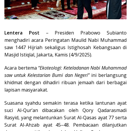
Lentera Post
– Presiden Prabowo Subianto
menghadiri acara Peringatan Maulid Nabi Muhammad
saw 1447 Hijriah sekaligus Istighosah Kebangsaan di
Masjid Istiqlal, Jakarta, Kamis (4/9/2025).
Acara bertema
“Ekoteologi: Keteladanan Nabi Muhammad
saw untuk Kelestarian Bumi dan Negeri”
ini berlangsung
khidmat dengan dihadiri ribuan jemaah dari berbagai
lapisan masyarakat.
Suasana syahdu semakin terasa ketika lantunan ayat
suci Al-Qur’an dibacakan oleh Qory Qadarasmadi
Rasyid, yang melantunkan Surat Al-Qasas ayat 77 serta
Surat Al-Ahzab ayat 45–48. Pembacaan dilanjutkan