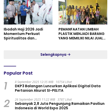
Ibadah Haji 2026 Jadi
PEMANFAATAN LIMBAH
Momentum Perkuat
PLASTIK MENJADI BARANG
Spiritualitas dan
YANG MEMILIKI NILAI JUAL
Persatuan
MASYARAKAT WIDORO
GADING RESIDENCE
Selengkapnya
Popular Post
1
8 September 2025 12:35 WIB
10754 Lihat
DKP3 Balangan Luncurkan Aplikasi Digital Data
Pertanian Akurat SI-PELITA
2
26 September 2025 11:22 WIB
3787 Lihat
Sebanyak 2,8 Juta Pengunjung Ramaikan Paviliun
Indonesia di World Expo 2025