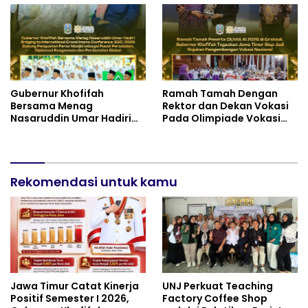
Bendera Merah Putih Bagi
serta Semangat
Masyarakat
Kebangsaan
Gubernur Khofifah
Ramah Tamah Dengan
Bersama Menag
Rektor dan Dekan Vokasi
Nasaruddin Umar Hadiri
Pada Olimpiade Vokasi
Tabligh Akbar _Bridging
Indonesia (OLIVIA ) XI 2026
to International Grand
di Grahadi, Gubernur
Imams Conference_ (IGIC)
Khofifah Tegaskan Jawa
2026: Dukung Penguatan
Timur Siap Jadi Pusat
Peran Masjid sebagai
Rekomendasi untuk kamu
Pengembangan Vokasi
Pusat Peradaban,
Nasional
Diplomasi Keagamaan
dan Perdamaian Global
Jawa Timur Catat Kinerja
UNJ Perkuat Teaching
Positif Semester I 2026,
Factory Coffee Shop