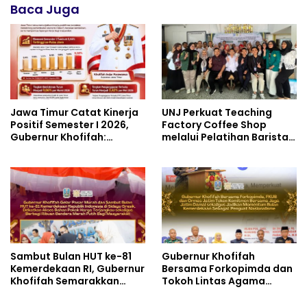
Baca Juga
Jawa Timur Catat Kinerja
UNJ Perkuat Teaching
Positif Semester I 2026,
Factory Coffee Shop
Gubernur Khofifah:
melalui Pelatihan Barista
Pertumbuhan Ekonomi
dan Produksi Cookies di
Tertinggi di Pulau Jawa
SLBN 2 Central Kota
Cimahi
Sambut Bulan HUT ke-81
Gubernur Khofifah
Kemerdekaan RI, Gubernur
Bersama Forkopimda dan
Khofifah Semarakkan
Tokoh Lintas Agama
Pasar Murah di Gresik
Perkuat Komitmen Jaga
dengan Berbagi Ribuan
Kedamaian Jawa Timur