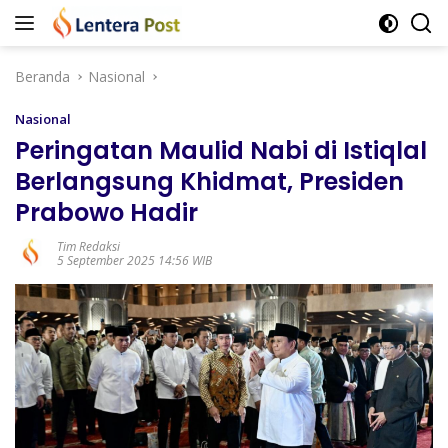
Langsung
ke
konten
Beranda
Nasional
Nasional
Peringatan Maulid Nabi di Istiqlal
Berlangsung Khidmat, Presiden
Prabowo Hadir
Tim Redaksi
5 September 2025 14:56 WIB