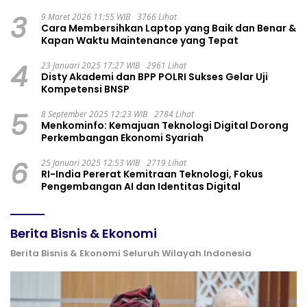
3
9 Maret 2026 11:55 WIB
3766 Lihat
Cara Membersihkan Laptop yang Baik dan Benar &
Kapan Waktu Maintenance yang Tepat
4
23 Januari 2025 17:27 WIB
2961 Lihat
Disty Akademi dan BPP POLRI Sukses Gelar Uji
Kompetensi BNSP
5
8 September 2025 12:23 WIB
2784 Lihat
Menkominfo: Kemajuan Teknologi Digital Dorong
Perkembangan Ekonomi Syariah
6
25 Januari 2025 12:53 WIB
2719 Lihat
RI-India Pererat Kemitraan Teknologi, Fokus
Pengembangan AI dan Identitas Digital
Berita Bisnis & Ekonomi
Berita Bisnis & Ekonomi Seluruh Wilayah Indonesia