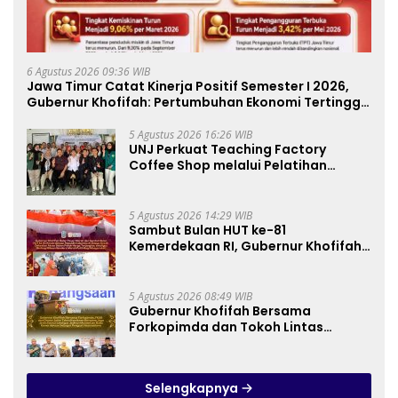
6 Agustus 2026 09:36 WIB
Jawa Timur Catat Kinerja Positif Semester I 2026,
Gubernur Khofifah: Pertumbuhan Ekonomi Tertinggi
di Pulau Jawa
5 Agustus 2026 16:26 WIB
UNJ Perkuat Teaching Factory
Coffee Shop melalui Pelatihan
Barista dan Produksi Cookies di SLBN
2 Central Kota Cimahi
5 Agustus 2026 14:29 WIB
Sambut Bulan HUT ke-81
Kemerdekaan RI, Gubernur Khofifah
Semarakkan Pasar Murah di Gresik
dengan Berbagi Ribuan Bendera
Merah Putih Bagi Masyarakat
5 Agustus 2026 08:49 WIB
Gubernur Khofifah Bersama
Forkopimda dan Tokoh Lintas
Agama Perkuat Komitmen Jaga
Kedamaian Jawa Timur serta
Semangat Kebangsaan
Selengkapnya