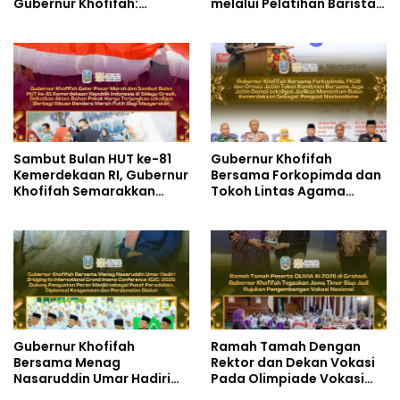
Gubernur Khofifah:
melalui Pelatihan Barista
Pertumbuhan Ekonomi
dan Produksi Cookies di
Tertinggi di Pulau Jawa
SLBN 2 Central Kota
Cimahi
Sambut Bulan HUT ke-81
Gubernur Khofifah
Kemerdekaan RI, Gubernur
Bersama Forkopimda dan
Khofifah Semarakkan
Tokoh Lintas Agama
Pasar Murah di Gresik
Perkuat Komitmen Jaga
dengan Berbagi Ribuan
Kedamaian Jawa Timur
Bendera Merah Putih Bagi
serta Semangat
Masyarakat
Kebangsaan
Gubernur Khofifah
Ramah Tamah Dengan
Bersama Menag
Rektor dan Dekan Vokasi
Nasaruddin Umar Hadiri
Pada Olimpiade Vokasi
Tabligh Akbar _Bridging
Indonesia (OLIVIA ) XI 2026