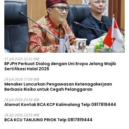
31 Juli 2026 22:22 WIB
BPJPH Perkuat Dialog dengan Uni Eropa Jelang Wajib
Sertifikasi Halal 2026
29 Juli 2026 17:00 WIB
Menaker Luncurkan Pengawasan Ketenagakerjaan
Berbasis Risiko untuk Cegah Pelanggaran
28 Juli 2026 23:59 WIB
Alamat Kontak BCA KCP Kalimalang Telp:0817819444
28 Juli 2026 23:55 WIB
BCA KCU TANJUNG PRIOK Telp:0817819444