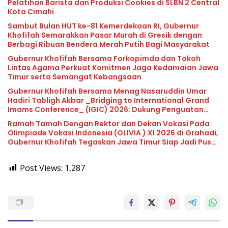
Pelatihan Barista dan Produksi Cookies di SLBN 2 Central
Kota Cimahi
Sambut Bulan HUT ke-81 Kemerdekaan RI, Gubernur
Khofifah Semarakkan Pasar Murah di Gresik dengan
Berbagi Ribuan Bendera Merah Putih Bagi Masyarakat
Gubernur Khofifah Bersama Forkopimda dan Tokoh
Lintas Agama Perkuat Komitmen Jaga Kedamaian Jawa
Timur serta Semangat Kebangsaan
Gubernur Khofifah Bersama Menag Nasaruddin Umar
Hadiri Tabligh Akbar _Bridging to International Grand
Imams Conference_ (IGIC) 2026: Dukung Penguatan
Peran Masjid sebagai Pusat Peradaban, Diplomasi
Ramah Tamah Dengan Rektor dan Dekan Vokasi Pada
Keagamaan dan Perdamaian Global
Olimpiade Vokasi Indonesia (OLIVIA ) XI 2026 di Grahadi,
Gubernur Khofifah Tegaskan Jawa Timur Siap Jadi Pusat
Pengembangan Vokasi Nasional
Post Views:
1,287