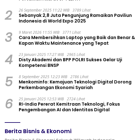
2
26 September 2025 11:22 WIB
3789 Lihat
Sebanyak 2,8 Juta Pengunjung Ramaikan Paviliun
Indonesia di World Expo 2025
3
9 Maret 2026 11:55 WIB
3771 Lihat
Cara Membersihkan Laptop yang Baik dan Benar &
Kapan Waktu Maintenance yang Tepat
4
23 Januari 2025 17:27 WIB
2965 Lihat
Disty Akademi dan BPP POLRI Sukses Gelar Uji
Kompetensi BNSP
5
8 September 2025 12:23 WIB
2786 Lihat
Menkominfo: Kemajuan Teknologi Digital Dorong
Perkembangan Ekonomi Syariah
6
25 Januari 2025 12:53 WIB
2724 Lihat
RI-India Pererat Kemitraan Teknologi, Fokus
Pengembangan AI dan Identitas Digital
Berita Bisnis & Ekonomi