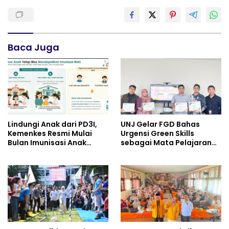
Baca Juga
Lindungi Anak dari PD3I,
UNJ Gelar FGD Bahas
Kemenkes Resmi Mulai
Urgensi Green Skills
Bulan Imunisasi Anak
sebagai Mata Pelajaran
Sekolah (BIAS) 2026
Umum Baru pada
Kurikulum SMK Pariwisata,
Perhotelan, dan UPW