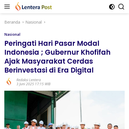
Langsung
ke
konten
Beranda
Nasional
Nasional
Peringati Hari Pasar Modal
Indonesia ; Gubernur Khofifah
Ajak Masyarakat Cerdas
Berinvestasi di Era Digital
Redaksi Lentera
3 Juni 2025 17:15 WIB