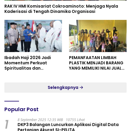
RAK IV HMI Komisariat Cokroaminoto: Menjaga Nyala
Kaderisasi di Tengah Dinamika Organisasi
Ibadah Haji 2026 Jadi
PEMANFAATAN LIMBAH
Momentum Perkuat
PLASTIK MENJADI BARANG
Spiritualitas dan
YANG MEMILIKI NILAI JUAL
Persatuan
MASYARAKAT WIDORO
GADING RESIDENCE
Selengkapnya
Popular Post
1
8 September 2025 12:35 WIB
10755 Lihat
DKP3 Balangan Luncurkan Aplikasi Digital Data
Pertanian Akurat SI-PELITA