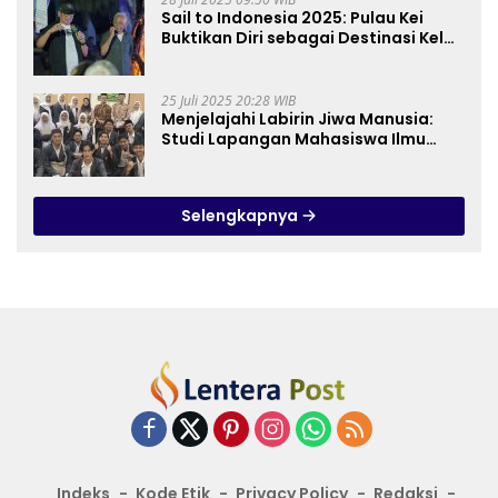
Sail to Indonesia 2025: Pulau Kei
Buktikan Diri sebagai Destinasi Kelas
Dunia
25 Juli 2025 20:28 WIB
Menjelajahi Labirin Jiwa Manusia:
Studi Lapangan Mahasiswa Ilmu
Tasawuf ISQI Sunan Pandanaran di
RSJ Grhasia
Selengkapnya
Indeks
Kode Etik
Privacy Policy
Redaksi