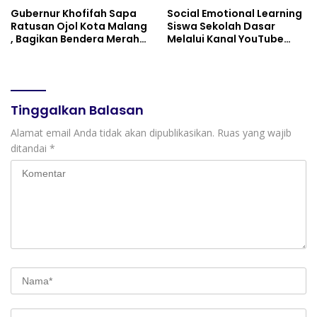
Gubernur Khofifah Sapa
Social Emotional Learning
Ratusan Ojol Kota Malang
Siswa Sekolah Dasar
, Bagikan Bendera Merah
Melalui Kanal YouTube
Putih dan Sembako Saat
Minivila
Manfaatkan Program
Pembebasan Denda dan
Pokok Tunggakan PKB
Tinggalkan Balasan
Alamat email Anda tidak akan dipublikasikan.
Ruas yang wajib
ditandai
*