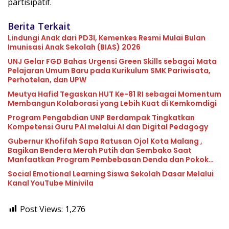
partisipatif.
Berita Terkait
Lindungi Anak dari PD3I, Kemenkes Resmi Mulai Bulan
Imunisasi Anak Sekolah (BIAS) 2026
UNJ Gelar FGD Bahas Urgensi Green Skills sebagai Mata
Pelajaran Umum Baru pada Kurikulum SMK Pariwisata,
Perhotelan, dan UPW
Meutya Hafid Tegaskan HUT Ke-81 RI sebagai Momentum
Membangun Kolaborasi yang Lebih Kuat di Kemkomdigi
Program Pengabdian UNP Berdampak Tingkatkan
Kompetensi Guru PAI melalui AI dan Digital Pedagogy
Gubernur Khofifah Sapa Ratusan Ojol Kota Malang ,
Bagikan Bendera Merah Putih dan Sembako Saat
Manfaatkan Program Pembebasan Denda dan Pokok
Tunggakan PKB
Social Emotional Learning Siswa Sekolah Dasar Melalui
Kanal YouTube Minivila
Post Views:
1,276