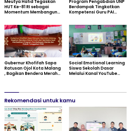
Meutya Hafid Tegaskan
Program Pengabdian UNP
HUT Ke-81 RI sebagai
Berdampak Tingkatkan
Momentum Membangun
Kompetensi Guru PAI
Kolaborasi yang Lebih
melalui AI dan Digital
Kuat di Kemkomdigi
Pedagogy
Gubernur Khofifah Sapa
Social Emotional Learning
Ratusan Ojol Kota Malang
Siswa Sekolah Dasar
, Bagikan Bendera Merah
Melalui Kanal YouTube
Putih dan Sembako Saat
Minivila
Manfaatkan Program
Pembebasan Denda dan
Pokok Tunggakan PKB
Rekomendasi untuk kamu