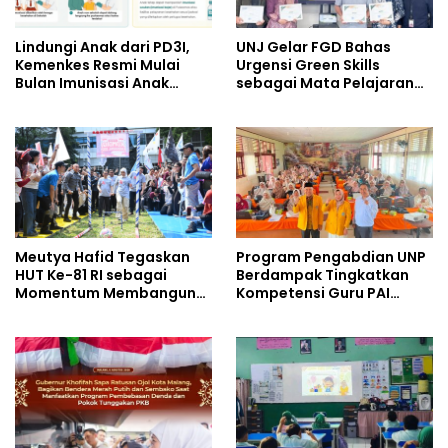
Lindungi Anak dari PD3I,
UNJ Gelar FGD Bahas
Kemenkes Resmi Mulai
Urgensi Green Skills
Bulan Imunisasi Anak
sebagai Mata Pelajaran
Sekolah (BIAS) 2026
Umum Baru pada
Kurikulum SMK Pariwisata,
Perhotelan, dan UPW
Meutya Hafid Tegaskan
Program Pengabdian UNP
HUT Ke-81 RI sebagai
Berdampak Tingkatkan
Momentum Membangun
Kompetensi Guru PAI
Kolaborasi yang Lebih
melalui AI dan Digital
Kuat di Kemkomdigi
Pedagogy