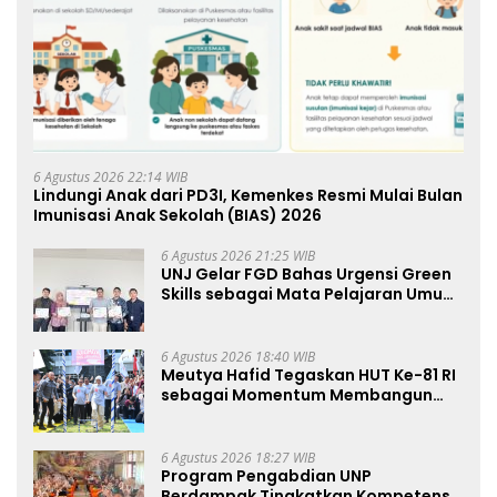
6 Agustus 2026 22:14 WIB
Lindungi Anak dari PD3I, Kemenkes Resmi Mulai Bulan
Imunisasi Anak Sekolah (BIAS) 2026
6 Agustus 2026 21:25 WIB
UNJ Gelar FGD Bahas Urgensi Green
Skills sebagai Mata Pelajaran Umum
Baru pada Kurikulum SMK Pariwisata,
Perhotelan, dan UPW
6 Agustus 2026 18:40 WIB
Meutya Hafid Tegaskan HUT Ke-81 RI
sebagai Momentum Membangun
Kolaborasi yang Lebih Kuat di
Kemkomdigi
6 Agustus 2026 18:27 WIB
Program Pengabdian UNP
Berdampak Tingkatkan Kompetensi