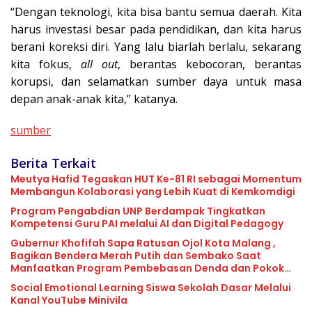
“Dengan teknologi, kita bisa bantu semua daerah. Kita
harus investasi besar pada pendidikan, dan kita harus
berani koreksi diri. Yang lalu biarlah berlalu, sekarang
kita fokus,
all out
, berantas kebocoran, berantas
korupsi, dan selamatkan sumber daya untuk masa
depan anak-anak kita,” katanya.
sumber
Berita Terkait
Meutya Hafid Tegaskan HUT Ke-81 RI sebagai Momentum
Membangun Kolaborasi yang Lebih Kuat di Kemkomdigi
Program Pengabdian UNP Berdampak Tingkatkan
Kompetensi Guru PAI melalui AI dan Digital Pedagogy
Gubernur Khofifah Sapa Ratusan Ojol Kota Malang ,
Bagikan Bendera Merah Putih dan Sembako Saat
Manfaatkan Program Pembebasan Denda dan Pokok
Tunggakan PKB
Social Emotional Learning Siswa Sekolah Dasar Melalui
Kanal YouTube Minivila