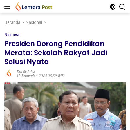
Langsung
ke
konten
Beranda
Nasional
Nasional
Presiden Dorong Pendidikan
Merata: Sekolah Rakyat Jadi
Solusi Nyata
Tim Redaksi
12 September 2025 08:39 WIB