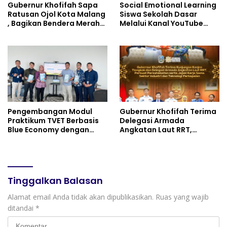
Gubernur Khofifah Sapa
Social Emotional Learning
Ratusan Ojol Kota Malang
Siswa Sekolah Dasar
, Bagikan Bendera Merah
Melalui Kanal YouTube
Putih dan Sembako Saat
Minivila
Manfaatkan Program
Pembebasan Denda dan
Pokok Tunggakan PKB
Pengembangan Modul
Gubernur Khofifah Terima
Praktikum TVET Berbasis
Delegasi Armada
Blue Economy dengan
Angkatan Laut RRT,
Pendekatan Kesehatan
Perkuat Persahabatan
dan Keselamatan Kerja
dan Transfer Teknologi
untuk Materi Pariwisata
Industri Perkapalan
Dukung Pencapaian SDGs
Tinggalkan Balasan
Alamat email Anda tidak akan dipublikasikan.
Ruas yang wajib
ditandai
*