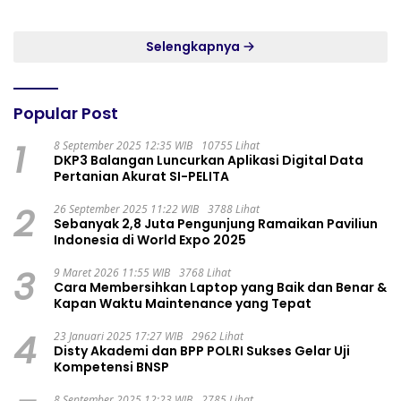
Persatuan
MASYARAKAT WIDORO
GADING RESIDENCE
Selengkapnya
Popular Post
1
8 September 2025 12:35 WIB
10755 Lihat
DKP3 Balangan Luncurkan Aplikasi Digital Data
Pertanian Akurat SI-PELITA
2
26 September 2025 11:22 WIB
3788 Lihat
Sebanyak 2,8 Juta Pengunjung Ramaikan Paviliun
Indonesia di World Expo 2025
3
9 Maret 2026 11:55 WIB
3768 Lihat
Cara Membersihkan Laptop yang Baik dan Benar &
Kapan Waktu Maintenance yang Tepat
4
23 Januari 2025 17:27 WIB
2962 Lihat
Disty Akademi dan BPP POLRI Sukses Gelar Uji
Kompetensi BNSP
8 September 2025 12:23 WIB
2785 Lihat