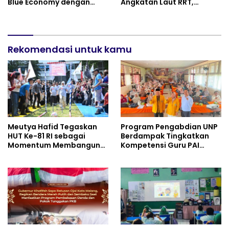
Blue Economy dengan
Angkatan Laut RRT,
Pendekatan Kesehatan
Perkuat Persahabatan
dan Keselamatan Kerja
dan Transfer Teknologi
untuk Materi Pariwisata
Industri Perkapalan
Dukung Pencapaian SDGs
Rekomendasi untuk kamu
Meutya Hafid Tegaskan
Program Pengabdian UNP
HUT Ke-81 RI sebagai
Berdampak Tingkatkan
Momentum Membangun
Kompetensi Guru PAI
Kolaborasi yang Lebih
melalui AI dan Digital
Kuat di Kemkomdigi
Pedagogy