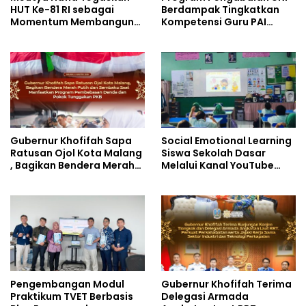
HUT Ke-81 RI sebagai
Berdampak Tingkatkan
Momentum Membangun
Kompetensi Guru PAI
Kolaborasi yang Lebih
melalui AI dan Digital
Kuat di Kemkomdigi
Pedagogy
Gubernur Khofifah Sapa
Social Emotional Learning
Ratusan Ojol Kota Malang
Siswa Sekolah Dasar
, Bagikan Bendera Merah
Melalui Kanal YouTube
Putih dan Sembako Saat
Minivila
Manfaatkan Program
Pembebasan Denda dan
Pokok Tunggakan PKB
Pengembangan Modul
Gubernur Khofifah Terima
Praktikum TVET Berbasis
Delegasi Armada