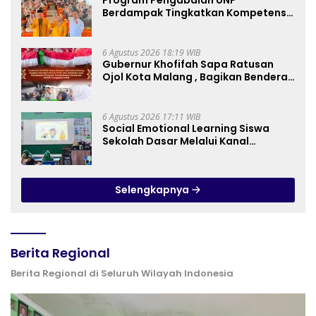
Berdampak Tingkatkan Kompetensi
Guru PAI melalui AI dan Digital
Pedagogy
6 Agustus 2026 18:19 WIB
Gubernur Khofifah Sapa Ratusan
Ojol Kota Malang , Bagikan Bendera
Merah Putih dan Sembako Saat
Manfaatkan Program Pembebasan
Denda dan Pokok Tunggakan PKB
6 Agustus 2026 17:11 WIB
Social Emotional Learning Siswa
Sekolah Dasar Melalui Kanal
YouTube Minivila
Selengkapnya
Berita Regional
Berita Regional di Seluruh Wilayah Indonesia