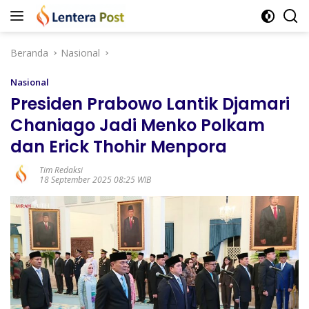
Langsung
ke
konten
Beranda
Nasional
Nasional
Presiden Prabowo Lantik Djamari
Chaniago Jadi Menko Polkam
dan Erick Thohir Menpora
Tim Redaksi
18 September 2025 08:25 WIB