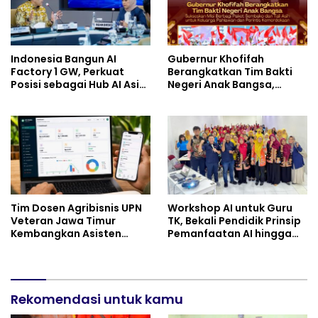
Indonesia Bangun AI
Gubernur Khofifah
Factory 1 GW, Perkuat
Berangkatkan Tim Bakti
Posisi sebagai Hub AI Asia
Negeri Anak Bangsa,
Tenggara
Berbagi Kebahagiaan
untuk Keluarga Pahlawan
dan Perintis Kemerdekaan
Tim Dosen Agribisnis UPN
Workshop AI untuk Guru
Veteran Jawa Timur
TK, Bekali Pendidik Prinsip
Kembangkan Asisten
Pemanfaatan AI hingga
Keuangan Berbasis AI
Praktik Membuat Media
untuk Kelompok Tani dan
Ajar
UMKM
Rekomendasi untuk kamu