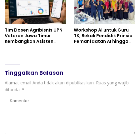
Tim Dosen Agribisnis UPN
Workshop AI untuk Guru
Veteran Jawa Timur
TK, Bekali Pendidik Prinsip
Kembangkan Asisten
Pemanfaatan AI hingga
Keuangan Berbasis AI
Praktik Membuat Media
untuk Kelompok Tani dan
Ajar
UMKM
Tinggalkan Balasan
Alamat email Anda tidak akan dipublikasikan.
Ruas yang wajib
ditandai
*