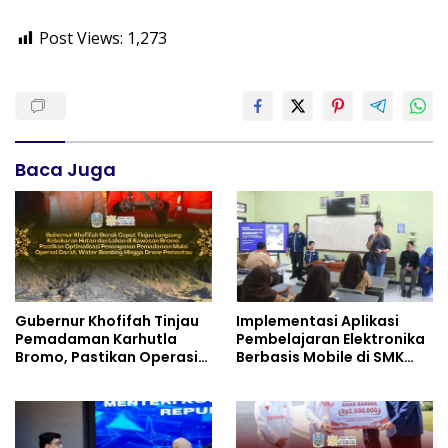
Post Views:
1,273
Baca Juga
Gubernur Khofifah Tinjau
Implementasi Aplikasi
Pemadaman Karhutla
Pembelajaran Elektronika
Bromo, Pastikan Operasi
Berbasis Mobile di SMK
Darat, Water Bombing
Negeri 10 Kota Bekasi,
dan Drone Dioptimalkan
Mendukung Digitalisasi
dan Inovasi Pembelajaran