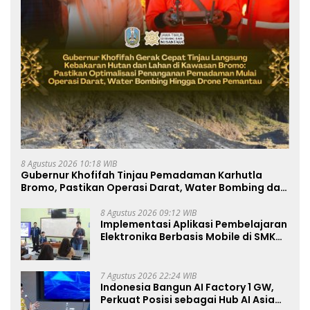
8 Agustus 2026 10:18 WIB
Gubernur Khofifah Tinjau Pemadaman Karhutla
Bromo, Pastikan Operasi Darat, Water Bombing dan
Drone Dioptimalkan
8 Agustus 2026 09:12 WIB
Implementasi Aplikasi Pembelajaran
Elektronika Berbasis Mobile di SMK
Negeri 10 Kota Bekasi, Mendukung
Digitalisasi dan Inovasi
Pembelajaran
7 Agustus 2026 22:24 WIB
Indonesia Bangun AI Factory 1 GW,
Perkuat Posisi sebagai Hub AI Asia