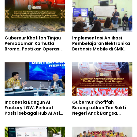
Gubernur Khofifah Tinjau
Implementasi Aplikasi
Pemadaman Karhutla
Pembelajaran Elektronika
Bromo, Pastikan Operasi
Berbasis Mobile di SMK
Darat, Water Bombing
Negeri 10 Kota Bekasi,
dan Drone Dioptimalkan
Mendukung Digitalisasi
dan Inovasi Pembelajaran
Indonesia Bangun AI
Gubernur Khofifah
Factory 1 GW, Perkuat
Berangkatkan Tim Bakti
Posisi sebagai Hub AI Asia
Negeri Anak Bangsa,
Tenggara
Berbagi Kebahagiaan
untuk Keluarga Pahlawan
dan Perintis Kemerdekaan