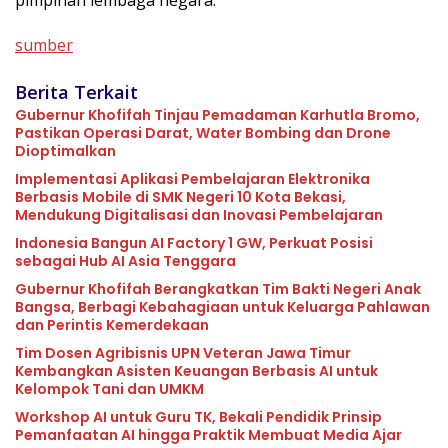
pimpinan lembaga negara.
sumber
Berita Terkait
Gubernur Khofifah Tinjau Pemadaman Karhutla Bromo,
Pastikan Operasi Darat, Water Bombing dan Drone
Dioptimalkan
Implementasi Aplikasi Pembelajaran Elektronika
Berbasis Mobile di SMK Negeri 10 Kota Bekasi,
Mendukung Digitalisasi dan Inovasi Pembelajaran
Indonesia Bangun AI Factory 1 GW, Perkuat Posisi
sebagai Hub AI Asia Tenggara
Gubernur Khofifah Berangkatkan Tim Bakti Negeri Anak
Bangsa, Berbagi Kebahagiaan untuk Keluarga Pahlawan
dan Perintis Kemerdekaan
Tim Dosen Agribisnis UPN Veteran Jawa Timur
Kembangkan Asisten Keuangan Berbasis AI untuk
Kelompok Tani dan UMKM
Workshop AI untuk Guru TK, Bekali Pendidik Prinsip
Pemanfaatan AI hingga Praktik Membuat Media Ajar