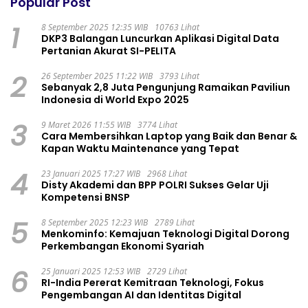
Popular Post
1
8 September 2025 12:35 WIB
10763 Lihat
DKP3 Balangan Luncurkan Aplikasi Digital Data
Pertanian Akurat SI-PELITA
2
26 September 2025 11:22 WIB
3793 Lihat
Sebanyak 2,8 Juta Pengunjung Ramaikan Paviliun
Indonesia di World Expo 2025
3
9 Maret 2026 11:55 WIB
3774 Lihat
Cara Membersihkan Laptop yang Baik dan Benar &
Kapan Waktu Maintenance yang Tepat
4
23 Januari 2025 17:27 WIB
2968 Lihat
Disty Akademi dan BPP POLRI Sukses Gelar Uji
Kompetensi BNSP
5
8 September 2025 12:23 WIB
2789 Lihat
Menkominfo: Kemajuan Teknologi Digital Dorong
Perkembangan Ekonomi Syariah
6
25 Januari 2025 12:53 WIB
2729 Lihat
RI-India Pererat Kemitraan Teknologi, Fokus
Pengembangan AI dan Identitas Digital