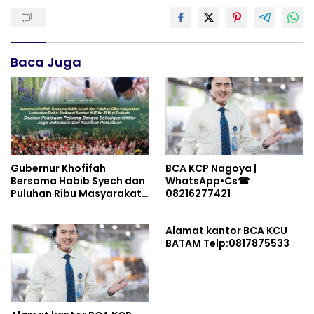
Baca Juga
Gubernur Khofifah
BCA KCP Nagoya |
Bersama Habib Syech dan
WhatsApp•Cs☎
Puluhan Ribu Masyarakat
08216277421
Lantunkan Dzikir-
Sholawat Sambut HUT Ke-
Alamat kantor BCA KCU
81 RI di Grahadi: Doakan
BATAM Telp:0817875533
Pahlawan Pejuang Bangsa
Sekaligus Ikhtiar Jaga
Indonesia dan Kuatkan
Persatuan