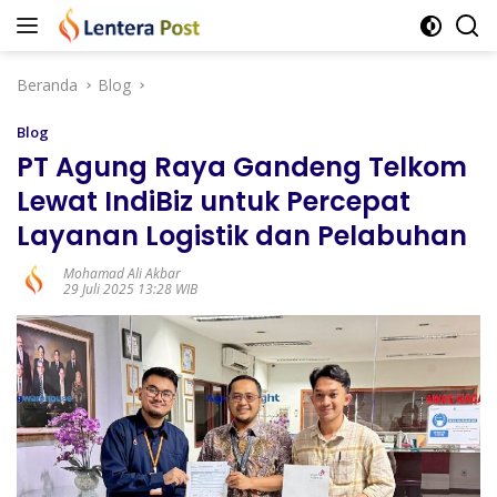
Langsung
ke
konten
Beranda
Blog
Blog
PT Agung Raya Gandeng Telkom
Lewat IndiBiz untuk Percepat
Layanan Logistik dan Pelabuhan
Mohamad Ali Akbar
29 Juli 2025 13:28 WIB