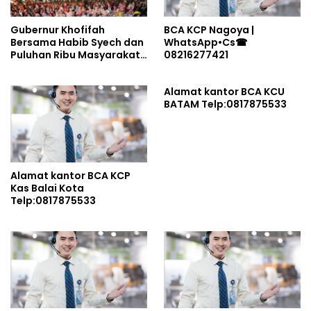
Gubernur Khofifah
BCA KCP Nagoya |
Bersama Habib Syech dan
WhatsApp•Cs☎
Puluhan Ribu Masyarakat
08216277421
Lantunkan Dzikir-
Sholawat Sambut HUT Ke-
Alamat kantor BCA KCU
81 RI di Grahadi: Doakan
BATAM Telp:0817875533
Pahlawan Pejuang Bangsa
Sekaligus Ikhtiar Jaga
Indonesia dan Kuatkan
Persatuan
Alamat kantor BCA KCP
Kas Balai Kota
Telp:0817875533