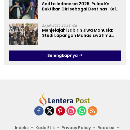
Sail to Indonesia 2025: Pulau Kei
Buktikan Diri sebagai Destinasi Kelas
Dunia
25 Juli 2025 20:28 WIB
Menjelajahi Labirin Jiwa Manusia:
Studi Lapangan Mahasiswa Ilmu
Tasawuf ISQI Sunan Pandanaran di
RSJ Grhasia
Selengkapnya
Indeks
Kode Etik
Privacy Policy
Redaksi