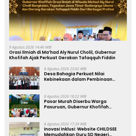
9 Agustus 2026 14:46 WIB
Orasi Ilmiah di Ma’had Aly Nurul Cholil, Gubernur
Khofifah Ajak Perkuat Gerakan Tafaqquh Fiddin
8 Agustus 2026 23:02 WIB
Desa Bahagia Perkuat Nilai
Kebinekaan dalam Pembinaan
Paskibraka HUT ke-81 RI
8 Agustus 2026 18:22 WIB
Pasar Murah Diserbu Warga
Pasuruan, Gubernur Khofifah
Perkuat Instrumen Pengendalian
Harga dan Jaga Daya Beli
8 Agustus 2026 17:39 WIB
Inovasi Inklusi: Website CHILDSEE
Memudahkan Guru SD Negeri