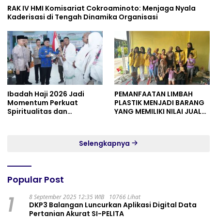
RAK IV HMI Komisariat Cokroaminoto: Menjaga Nyala
Kaderisasi di Tengah Dinamika Organisasi
Ibadah Haji 2026 Jadi
PEMANFAATAN LIMBAH
Momentum Perkuat
PLASTIK MENJADI BARANG
Spiritualitas dan
YANG MEMILIKI NILAI JUAL
Persatuan
MASYARAKAT WIDORO
GADING RESIDENCE
Selengkapnya
Popular Post
1
8 September 2025 12:35 WIB
10766 Lihat
DKP3 Balangan Luncurkan Aplikasi Digital Data
Pertanian Akurat SI-PELITA