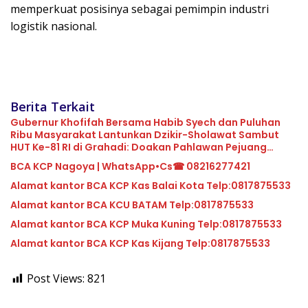
memperkuat posisinya sebagai pemimpin industri
logistik nasional.
Berita Terkait
Gubernur Khofifah Bersama Habib Syech dan Puluhan
Ribu Masyarakat Lantunkan Dzikir-Sholawat Sambut
HUT Ke-81 RI di Grahadi: Doakan Pahlawan Pejuang
Bangsa Sekaligus Ikhtiar Jaga Indonesia dan Kuatkan
BCA KCP Nagoya | WhatsApp•Cs☎ 08216277421
Persatuan
Alamat kantor BCA KCP Kas Balai Kota Telp:0817875533
Alamat kantor BCA KCU BATAM Telp:0817875533
Alamat kantor BCA KCP Muka Kuning Telp:0817875533
Alamat kantor BCA KCP Kas Kijang Telp:0817875533
Post Views:
821