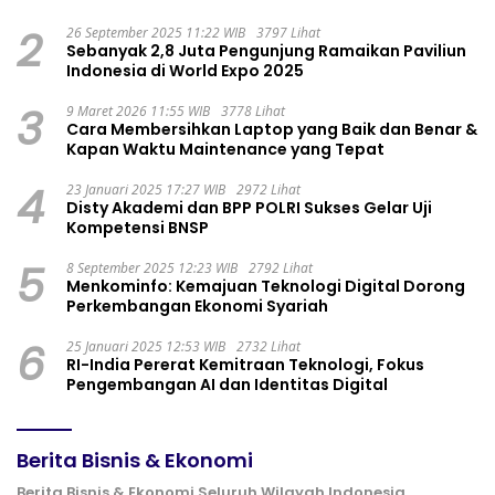
2
26 September 2025 11:22 WIB
3797 Lihat
Sebanyak 2,8 Juta Pengunjung Ramaikan Paviliun
Indonesia di World Expo 2025
3
9 Maret 2026 11:55 WIB
3778 Lihat
Cara Membersihkan Laptop yang Baik dan Benar &
Kapan Waktu Maintenance yang Tepat
4
23 Januari 2025 17:27 WIB
2972 Lihat
Disty Akademi dan BPP POLRI Sukses Gelar Uji
Kompetensi BNSP
5
8 September 2025 12:23 WIB
2792 Lihat
Menkominfo: Kemajuan Teknologi Digital Dorong
Perkembangan Ekonomi Syariah
6
25 Januari 2025 12:53 WIB
2732 Lihat
RI-India Pererat Kemitraan Teknologi, Fokus
Pengembangan AI dan Identitas Digital
Berita Bisnis & Ekonomi
Berita Bisnis & Ekonomi Seluruh Wilayah Indonesia