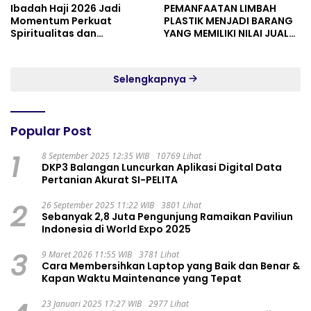
Ibadah Haji 2026 Jadi
PEMANFAATAN LIMBAH
Momentum Perkuat
PLASTIK MENJADI BARANG
Spiritualitas dan
YANG MEMILIKI NILAI JUAL
Persatuan
MASYARAKAT WIDORO
GADING RESIDENCE
Selengkapnya
Popular Post
1
8 September 2025 12:35 WIB
10769 Lihat
DKP3 Balangan Luncurkan Aplikasi Digital Data
Pertanian Akurat SI-PELITA
2
26 September 2025 11:22 WIB
3801 Lihat
Sebanyak 2,8 Juta Pengunjung Ramaikan Paviliun
Indonesia di World Expo 2025
3
9 Maret 2026 11:55 WIB
3781 Lihat
Cara Membersihkan Laptop yang Baik dan Benar &
Kapan Waktu Maintenance yang Tepat
23 Januari 2025 17:27 WIB
2977 Lihat