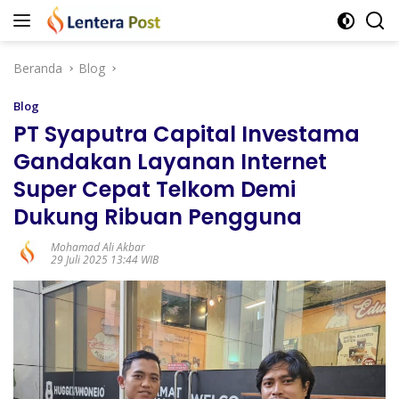
Langsung
ke
konten
Beranda
Blog
Blog
PT Syaputra Capital Investama
Gandakan Layanan Internet
Super Cepat Telkom Demi
Dukung Ribuan Pengguna
Mohamad Ali Akbar
29 Juli 2025 13:44 WIB