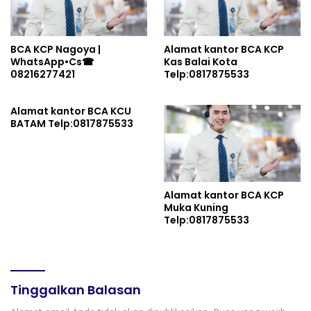
Indonesia dan Kuatkan
Persatuan
BCA KCP Nagoya |
Alamat kantor BCA KCP
WhatsApp•Cs☎
Kas Balai Kota
08216277421
Telp:0817875533
Alamat kantor BCA KCU
BATAM Telp:0817875533
Alamat kantor BCA KCP
Muka Kuning
Telp:0817875533
Tinggalkan Balasan