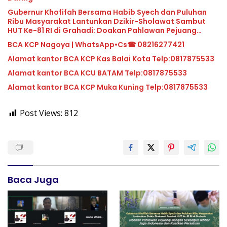
Gubernur Khofifah Bersama Habib Syech dan Puluhan
Ribu Masyarakat Lantunkan Dzikir-Sholawat Sambut
HUT Ke-81 RI di Grahadi: Doakan Pahlawan Pejuang
Bangsa Sekaligus Ikhtiar Jaga Indonesia dan Kuatkan
BCA KCP Nagoya | WhatsApp•Cs☎ 08216277421
Persatuan
Alamat kantor BCA KCP Kas Balai Kota Telp:0817875533
Alamat kantor BCA KCU BATAM Telp:0817875533
Alamat kantor BCA KCP Muka Kuning Telp:0817875533
Post Views:
812
Baca Juga