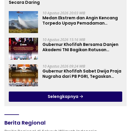
Secara Daring
10 Agustus 2026 20:03 WIB
Medan Ekstrem dan Angin Kencang
Torpedo Upaya Pemadaman
Karhutla TNBTS
10 Agustus 2026 15:16 WIB
Gubernur Khofifah Bersama Danjen
Akademi TNI Bagikan Ratusan
Bendera Merah Putih di Sekolah
Rakyat Terintegrasi 2 Kota
Pasuruan, Tegaskan Generasi Muda
10 Agustus 2026 09:24 WIB
adalah Penentu Terwujudnya
Gubernur Khofifah Sabet Dwija Praja
Indonesia Emas 2045
Nugraha dari PB PGRI, Tegaskan
Komitmen Wujudkan Pendidikan
Jatim Berkualitas dan Merata
Selengkapnya
Berita Regional