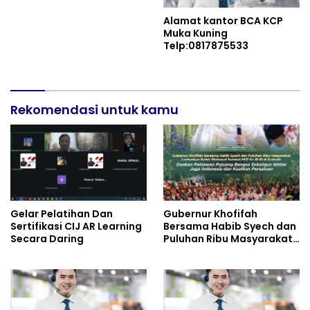
Alamat kantor BCA KCP
Muka Kuning
Telp:0817875533
Rekomendasi untuk kamu
Gelar Pelatihan Dan
Gubernur Khofifah
Sertifikasi CIJ AR Learning
Bersama Habib Syech dan
Secara Daring
Puluhan Ribu Masyarakat
Lantunkan Dzikir-
Sholawat Sambut HUT Ke-
81 RI di Grahadi: Doakan
Pahlawan Pejuang Bangsa
Sekaligus Ikhtiar Jaga