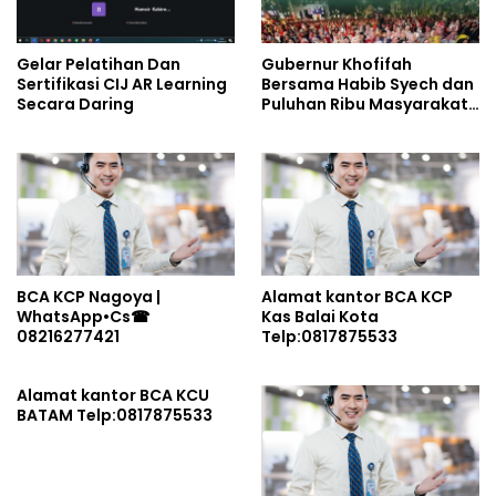
Gelar Pelatihan Dan
Gubernur Khofifah
Sertifikasi CIJ AR Learning
Bersama Habib Syech dan
Secara Daring
Puluhan Ribu Masyarakat
Lantunkan Dzikir-
Sholawat Sambut HUT Ke-
81 RI di Grahadi: Doakan
Pahlawan Pejuang Bangsa
Sekaligus Ikhtiar Jaga
Indonesia dan Kuatkan
Persatuan
BCA KCP Nagoya |
Alamat kantor BCA KCP
WhatsApp•Cs☎
Kas Balai Kota
08216277421
Telp:0817875533
Alamat kantor BCA KCU
BATAM Telp:0817875533