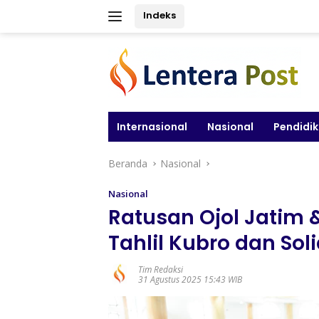
Langsung
Indeks
ke
konten
Internasional
Nasional
Pendidi
Beranda
Nasional
Nasional
Ratusan Ojol Jatim 
Tahlil Kubro dan Sol
Tim Redaksi
31 Agustus 2025 15:43 WIB