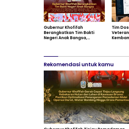
Gubernur Khofifah
Tim Dos
Berangkatkan Tim Bakti
Veteran
Negeri Anak Bangsa,
Kemban
Berbagi Kebahagiaan untuk
Keuanga
Keluarga Pahlawan dan
Kelompo
Perintis Kemerdekaan
Rekomendasi untuk kamu