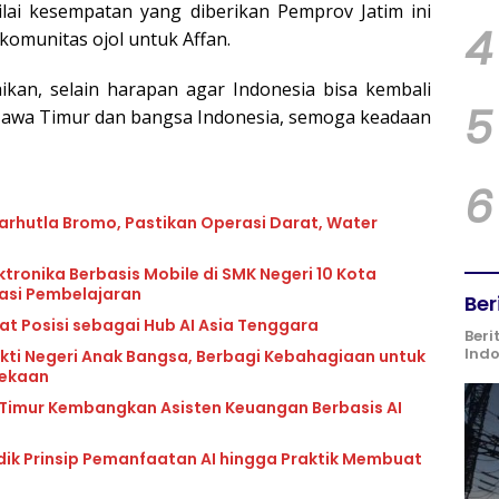
ilai kesempatan yang diberikan Pemprov Jatim ini
4
 komunitas ojol untuk Affan.
ikan, selain harapan agar Indonesia bisa kembali
5
 Jawa Timur dan bangsa Indonesia, semoga keadaan
6
rhutla Bromo, Pastikan Operasi Darat, Water
tronika Berbasis Mobile di SMK Negeri 10 Kota
vasi Pembelajaran
Ber
at Posisi sebagai Hub AI Asia Tenggara
Beri
Ind
kti Negeri Anak Bangsa, Berbagi Kebahagiaan untuk
dekaan
 Timur Kembangkan Asisten Keuangan Berbasis AI
idik Prinsip Pemanfaatan AI hingga Praktik Membuat