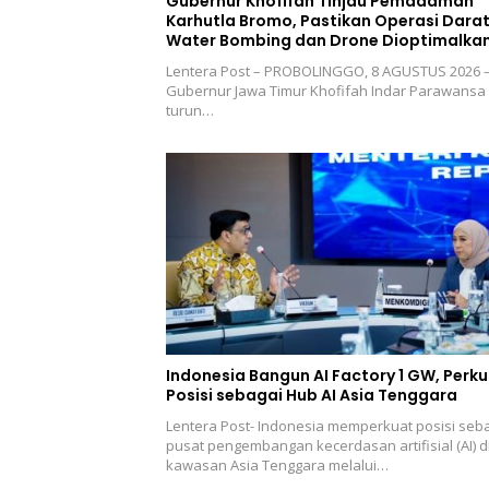
Gubernur Khofifah Tinjau Pemadaman
Karhutla Bromo, Pastikan Operasi Darat
Water Bombing dan Drone Dioptimalka
Lentera Post – PROBOLINGGO, 8 AGUSTUS 2026 
Gubernur Jawa Timur Khofifah Indar Parawansa
turun…
Indonesia Bangun AI Factory 1 GW, Perk
Posisi sebagai Hub AI Asia Tenggara
Lentera Post- Indonesia memperkuat posisi seb
pusat pengembangan kecerdasan artifisial (AI) d
kawasan Asia Tenggara melalui…