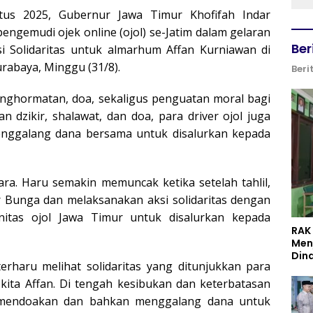
us 2025, Gubernur Jawa Timur Khofifah Indar
ngemudi ojek online (ojol) se-Jatim dalam gelaran
Ber
si Solidaritas untuk almarhum Affan Kurniawan di
rabaya, Minggu (31/8).
Beri
penghormatan, doa, sekaligus penguatan moral bagi
 dzikir, shalawat, dan doa, para driver ojol juga
enggalang dana bersama untuk disalurkan kepada
ra. Haru semakin memuncak ketika setelah tahlil,
 Bunga dan melaksanakan aksi solidaritas dengan
tas ojol Jawa Timur untuk disalurkan kepada
RAK
Men
Din
erharu melihat solidaritas yang ditunjukkan para
 kita Affan. Di tengah kesibukan dan keterbatasan
r mendoakan dan bahkan menggalang dana untuk