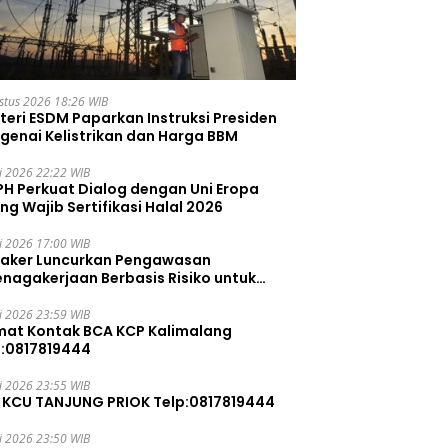
stus 2026 18:26 WIB
teri ESDM Paparkan Instruksi Presiden
genai Kelistrikan dan Harga BBM
li 2026 22:22 WIB
PH Perkuat Dialog dengan Uni Eropa
ng Wajib Sertifikasi Halal 2026
li 2026 17:00 WIB
aker Luncurkan Pengawasan
enagakerjaan Berbasis Risiko untuk
ah Pelanggaran
li 2026 23:59 WIB
mat Kontak BCA KCP Kalimalang
p:0817819444
li 2026 23:55 WIB
 KCU TANJUNG PRIOK Telp:0817819444
li 2026 23:50 WIB