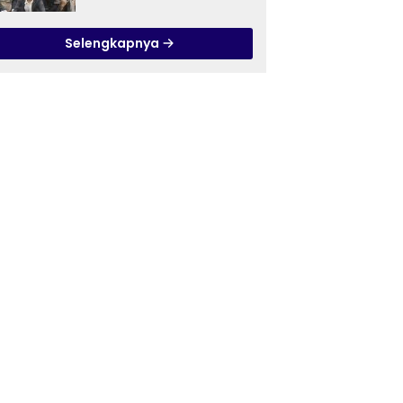
Ilmu Tasawuf ISQI Sunan
Pandanaran di RSJ
Selengkapnya
Grhasia