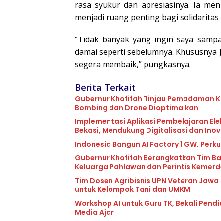
rasa syukur dan apresiasinya. Ia men
menjadi ruang penting bagi solidaritas
“Tidak banyak yang ingin saya sampa
damai seperti sebelumnya. Khususnya
segera membaik,” pungkasnya.
Berita Terkait
Gubernur Khofifah Tinjau Pemadaman Ka
Bombing dan Drone Dioptimalkan
Implementasi Aplikasi Pembelajaran Elek
Bekasi, Mendukung Digitalisasi dan Ino
Indonesia Bangun AI Factory 1 GW, Perku
Gubernur Khofifah Berangkatkan Tim Ba
Keluarga Pahlawan dan Perintis Kemer
Tim Dosen Agribisnis UPN Veteran Jawa
untuk Kelompok Tani dan UMKM
Workshop AI untuk Guru TK, Bekali Pend
Media Ajar