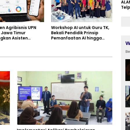
ALA
Tel
en Agribisnis UPN
Workshop AI untuk Guru TK,
 Jawa Timur
Bekali Pendidik Prinsip
gkan Asisten
Pemanfaatan AI hingga
W
n Berbasis AI untuk
Praktik Membuat Media Ajar
k Tani dan UMKM
Be