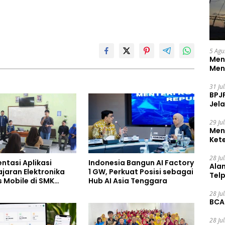
5 Agu
Men
Men
31 Ju
BPJ
Jela
29 Ju
Men
Ket
Ceg
28 Ju
ntasi Aplikasi
Indonesia Bangun AI Factory
Ala
jaran Elektronika
1 GW, Perkuat Posisi sebagai
Tel
s Mobile di SMK
Hub AI Asia Tenggara
0 Kota Bekasi,
28 Ju
ng Digitalisasi dan
BCA
 Pembelajaran
28 Ju