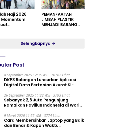
dah Haji 2026
PEMANFAATAN
i Momentum
LIMBAH PLASTIK
kuat
MENJADI BARANG
itualitas dan
YANG MEMILIKI NILAI
satuan
JUAL MASYARAKAT
WIDORO GADING
Selengkapnya
RESIDENCE
ular Post
8 September 2025 12:35 WIB
10762 Lihat
DKP3 Balangan Luncurkan Aplikasi
Digital Data Pertanian Akurat SI-
PELITA
26 September 2025 11:22 WIB
3793 Lihat
Sebanyak 2,8 Juta Pengunjung
Ramaikan Paviliun Indonesia di World
Expo 2025
9 Maret 2026 11:55 WIB
3774 Lihat
Cara Membersihkan Laptop yang Baik
dan Benar & Kapan Waktu