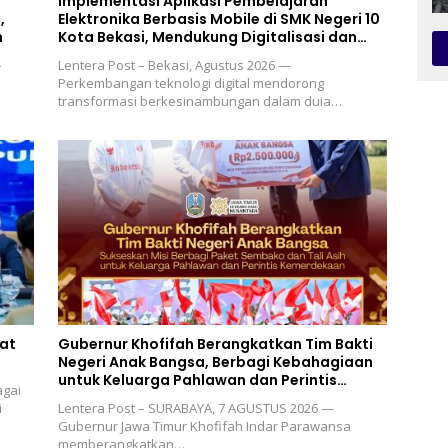
Implementasi Aplikasi Pembelajaran
,
Elektronika Berbasis Mobile di SMK Negeri 10
n
Kota Bekasi, Mendukung Digitalisasi dan
Inovasi Pembelajaran
–
Lentera Post – Bekasi, Agustus 2026 —
Perkembangan teknologi digital mendorong
transformasi berkesinambungan dalam duia…
uat
Gubernur Khofifah Berangkatkan Tim Bakti
Negeri Anak Bangsa, Berbagi Kebahagiaan
untuk Keluarga Pahlawan dan Perintis
agai
Kemerdekaan
i
Lentera Post – SURABAYA, 7 AGUSTUS 2026 —
Gubernur Jawa Timur Khofifah Indar Parawansa
memberangkatkan…