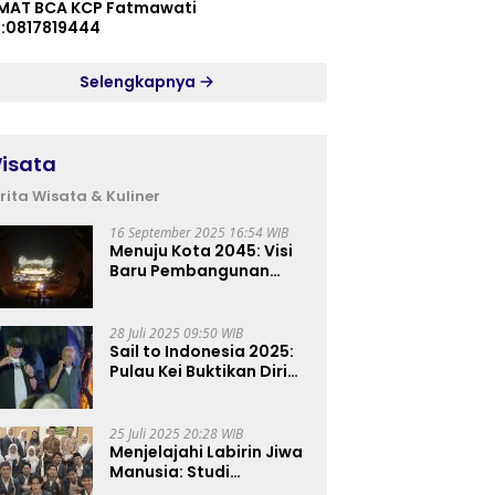
MAT BCA KCP Fatmawati
p:0817819444
Selengkapnya
isata
rita Wisata & Kuliner
16 September 2025 16:54 WIB
Menuju Kota 2045: Visi
Baru Pembangunan
Perkotaan Indonesia
28 Juli 2025 09:50 WIB
Sail to Indonesia 2025:
Pulau Kei Buktikan Diri
sebagai Destinasi Kelas
Dunia
25 Juli 2025 20:28 WIB
Menjelajahi Labirin Jiwa
Manusia: Studi
Lapangan Mahasiswa