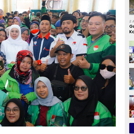
8 
G
Ka
D
D