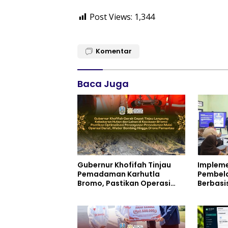
Post Views:
1,344
Komentar
Baca Juga
Gubernur Khofifah Tinjau
Impleme
Pemadaman Karhutla
Pembela
Bromo, Pastikan Operasi
Berbasi
Darat, Water Bombing dan
Negeri 1
Drone Dioptimalkan
Menduku
Inovasi