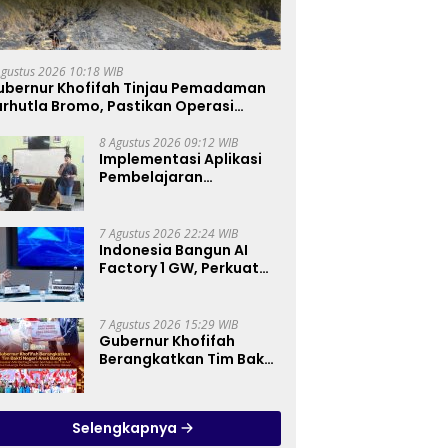
Agustus 2026 10:18 WIB
ubernur Khofifah Tinjau Pemadaman
rhutla Bromo, Pastikan Operasi
arat, Water Bombing dan Drone
ioptimalkan
8 Agustus 2026 09:12 WIB
Implementasi Aplikasi
Pembelajaran
Elektronika Berbasis
Mobile di SMK Negeri 10
Kota Bekasi, Mendukung
7 Agustus 2026 22:24 WIB
Digitalisasi dan Inovasi
Indonesia Bangun AI
Pembelajaran
Factory 1 GW, Perkuat
Posisi sebagai Hub AI
Asia Tenggara
7 Agustus 2026 15:29 WIB
Gubernur Khofifah
Berangkatkan Tim Bakti
Negeri Anak Bangsa,
Berbagi Kebahagiaan
untuk Keluarga
Selengkapnya
Pahlawan dan Perintis