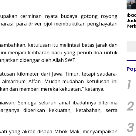
Iba
merupakan cerminan nyata budaya gotong royong
Jad
 narasi, para driver ojol membuktikan penghayatan
Per
Spir
Per
ambahkan, ketulusan itu melintasi batas jarak dan
il ini menjadi lembaran baru yang penuh doa untuk
njatkan didengar oleh Allah SWT.
Pop
tusan kilometer dari Jawa Timur, tetapi saudara-
1
k almarhum Affan. Mudah-mudahan ketulusan ini
lkan dan memberi mereka kekuatan,” katanya.
2
niawan. Semoga seluruh amal ibadahnya diterima
uarganya diberikan kekuatan, ketabahan, serta
3
iawati yang akrab disapa Mbok Mak, menyampaikan