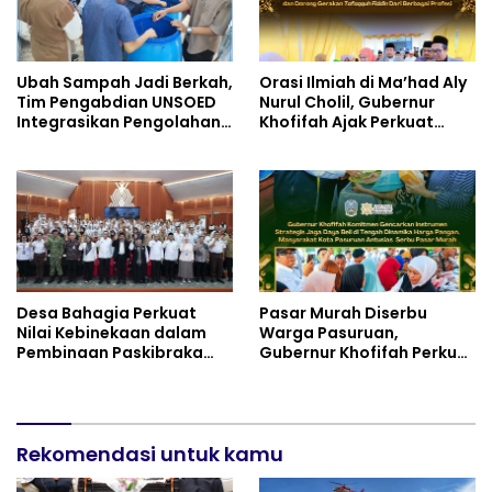
Ubah Sampah Jadi Berkah,
Orasi Ilmiah di Ma’had Aly
Tim Pengabdian UNSOED
Nurul Cholil, Gubernur
Integrasikan Pengolahan
Khofifah Ajak Perkuat
Sampah MBG dan
Gerakan Tafaqquh Fiddin
Budidaya Melon di SDIT
Mutiara Hati Purwokerto
Desa Bahagia Perkuat
Pasar Murah Diserbu
Nilai Kebinekaan dalam
Warga Pasuruan,
Pembinaan Paskibraka
Gubernur Khofifah Perkuat
HUT ke-81 RI
Instrumen Pengendalian
Harga dan Jaga Daya Beli
Rekomendasi untuk kamu