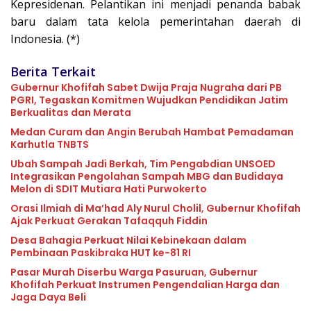
Kepresidenan. Pelantikan ini menjadi penanda babak
baru dalam tata kelola pemerintahan daerah di
Indonesia. (*)
Berita Terkait
Gubernur Khofifah Sabet Dwija Praja Nugraha dari PB
PGRI, Tegaskan Komitmen Wujudkan Pendidikan Jatim
Berkualitas dan Merata
Medan Curam dan Angin Berubah Hambat Pemadaman
Karhutla TNBTS
Ubah Sampah Jadi Berkah, Tim Pengabdian UNSOED
Integrasikan Pengolahan Sampah MBG dan Budidaya
Melon di SDIT Mutiara Hati Purwokerto
Orasi Ilmiah di Ma’had Aly Nurul Cholil, Gubernur Khofifah
Ajak Perkuat Gerakan Tafaqquh Fiddin
Desa Bahagia Perkuat Nilai Kebinekaan dalam
Pembinaan Paskibraka HUT ke-81 RI
Pasar Murah Diserbu Warga Pasuruan, Gubernur
Khofifah Perkuat Instrumen Pengendalian Harga dan
Jaga Daya Beli