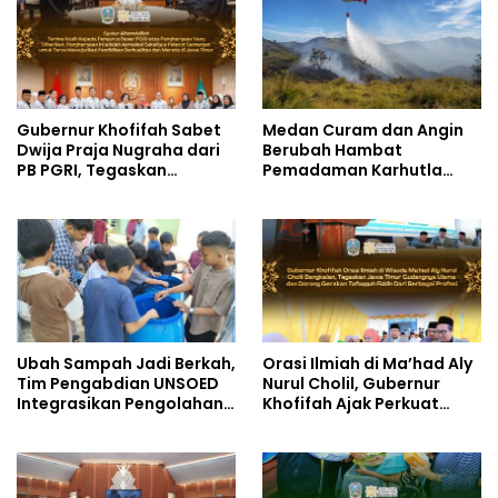
Gubernur Khofifah Sabet
Medan Curam dan Angin
Dwija Praja Nugraha dari
Berubah Hambat
PB PGRI, Tegaskan
Pemadaman Karhutla
Komitmen Wujudkan
TNBTS
Pendidikan Jatim
Berkualitas dan Merata
Ubah Sampah Jadi Berkah,
Orasi Ilmiah di Ma’had Aly
Tim Pengabdian UNSOED
Nurul Cholil, Gubernur
Integrasikan Pengolahan
Khofifah Ajak Perkuat
Sampah MBG dan
Gerakan Tafaqquh Fiddin
Budidaya Melon di SDIT
Mutiara Hati Purwokerto