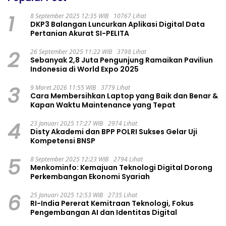
1
8 September 2025 12:35 WIB
10767 Lihat
DKP3 Balangan Luncurkan Aplikasi Digital Data
Pertanian Akurat SI-PELITA
2
26 September 2025 11:22 WIB
3798 Lihat
Sebanyak 2,8 Juta Pengunjung Ramaikan Paviliun
Indonesia di World Expo 2025
3
9 Maret 2026 11:55 WIB
3779 Lihat
Cara Membersihkan Laptop yang Baik dan Benar &
Kapan Waktu Maintenance yang Tepat
4
23 Januari 2025 17:27 WIB
2974 Lihat
Disty Akademi dan BPP POLRI Sukses Gelar Uji
Kompetensi BNSP
5
8 September 2025 12:23 WIB
2794 Lihat
Menkominfo: Kemajuan Teknologi Digital Dorong
Perkembangan Ekonomi Syariah
6
25 Januari 2025 12:53 WIB
2735 Lihat
RI-India Pererat Kemitraan Teknologi, Fokus
Pengembangan AI dan Identitas Digital