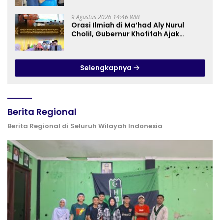
Budidaya Melon di SDIT Mutiara Hati
Purwokerto
9 Agustus 2026 14:46 WIB
Orasi Ilmiah di Ma’had Aly Nurul
Cholil, Gubernur Khofifah Ajak
Perkuat Gerakan Tafaqquh Fiddin
Selengkapnya
Berita Regional
Berita Regional di Seluruh Wilayah Indonesia