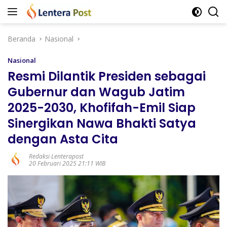
Langsung
ke
konten
Beranda
Nasional
Nasional
Resmi Dilantik Presiden sebagai
Gubernur dan Wagub Jatim
2025-2030, Khofifah-Emil Siap
Sinergikan Nawa Bhakti Satya
dengan Asta Cita
Redaksi Lenterapost
20 Februari 2025 21:11 WIB