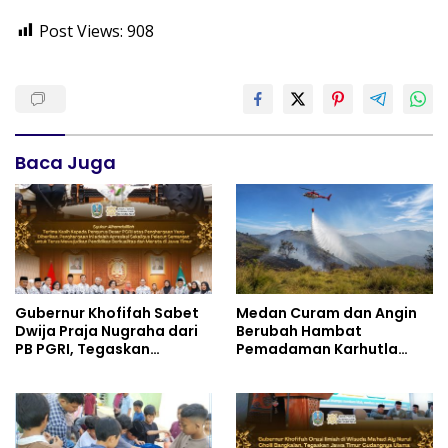
Post Views:
908
Baca Juga
Gubernur Khofifah Sabet
Medan Curam dan Angin
Dwija Praja Nugraha dari
Berubah Hambat
PB PGRI, Tegaskan
Pemadaman Karhutla
Komitmen Wujudkan
TNBTS
Pendidikan Jatim
Berkualitas dan Merata