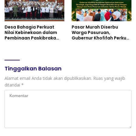
Desa Bahagia Perkuat
Pasar Murah Diserbu
Nilai Kebinekaan dalam
Warga Pasuruan,
Pembinaan Paskibraka
Gubernur Khofifah Perkuat
HUT ke-81 RI
Instrumen Pengendalian
Harga dan Jaga Daya Beli
Tinggalkan Balasan
Alamat email Anda tidak akan dipublikasikan.
Ruas yang wajib
ditandai
*