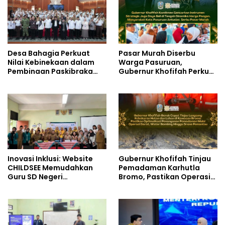
Desa Bahagia Perkuat
Pasar Murah Diserbu
Nilai Kebinekaan dalam
Warga Pasuruan,
Pembinaan Paskibraka
Gubernur Khofifah Perkuat
HUT ke-81 RI
Instrumen Pengendalian
Harga dan Jaga Daya Beli
Inovasi Inklusi: Website
Gubernur Khofifah Tinjau
CHILDSEE Memudahkan
Pemadaman Karhutla
Guru SD Negeri
Bromo, Pastikan Operasi
Bantargebang III dalam
Darat, Water Bombing
Identifikasi Anak
dan Drone Dioptimalkan
Berkebutuhan Khusus