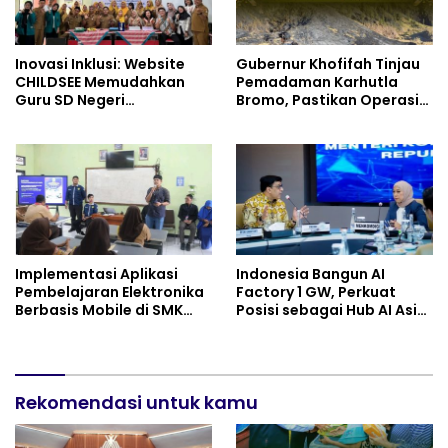
Inovasi Inklusi: Website
Gubernur Khofifah Tinjau
CHILDSEE Memudahkan
Pemadaman Karhutla
Guru SD Negeri
Bromo, Pastikan Operasi
Bantargebang III dalam
Darat, Water Bombing
Identifikasi Anak
dan Drone Dioptimalkan
Berkebutuhan Khusus
Implementasi Aplikasi
Indonesia Bangun AI
Pembelajaran Elektronika
Factory 1 GW, Perkuat
Berbasis Mobile di SMK
Posisi sebagai Hub AI Asia
Negeri 10 Kota Bekasi,
Tenggara
Mendukung Digitalisasi
dan Inovasi Pembelajaran
Rekomendasi untuk kamu