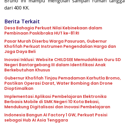
Bruno ini mampu mengolah sampah rumah tangga
dari 400 KK.
Berita Terkait
Desa Bahagia Perkuat Nilai Kebinekaan dalam
Pembinaan Paskibraka HUT ke-81 RI
Pasar Murah Diserbu Warga Pasuruan, Gubernur
Khofifah Perkuat Instrumen Pengendalian Harga dan
Jaga Daya Beli
Inovasi Inklusi: Website CHILDSEE Memudahkan Guru SD
Negeri Bantargebang III dalam Identifikasi Anak
Berkebutuhan Khusus
Gubernur Khofifah Tinjau Pemadaman Karhutla Bromo,
Pastikan Operasi Darat, Water Bombing dan Drone
Dioptimalkan
Implementasi Aplikasi Pembelajaran Elektronika
Berbasis Mobile di SMK Negeri 10 Kota Bekasi,
Mendukung Digitalisasi dan Inovasi Pembelajaran
Indonesia Bangun AI Factory 1 GW, Perkuat Posisi
sebagai Hub AI Asia Tenggara