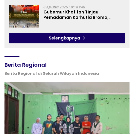
Anak Berkebutuhan Khusus
8 Agustus 2026 10:18 WIB
Gubernur Khofifah Tinjau
Pemadaman Karhutla Bromo,
Pastikan Operasi Darat, Water
Bombing dan Drone Dioptimalkan
Selengkapnya
Berita Regional
Berita Regional di Seluruh Wilayah Indonesia