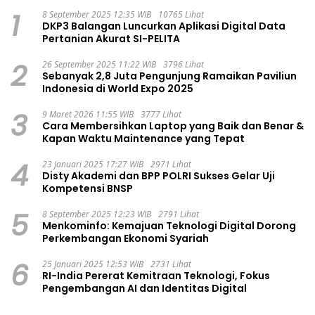
1
8 September 2025 12:35 WIB
10765 Lihat
DKP3 Balangan Luncurkan Aplikasi Digital Data
Pertanian Akurat SI-PELITA
2
26 September 2025 11:22 WIB
3796 Lihat
Sebanyak 2,8 Juta Pengunjung Ramaikan Paviliun
Indonesia di World Expo 2025
3
9 Maret 2026 11:55 WIB
3777 Lihat
Cara Membersihkan Laptop yang Baik dan Benar &
Kapan Waktu Maintenance yang Tepat
4
23 Januari 2025 17:27 WIB
2971 Lihat
Disty Akademi dan BPP POLRI Sukses Gelar Uji
Kompetensi BNSP
5
8 September 2025 12:23 WIB
2791 Lihat
Menkominfo: Kemajuan Teknologi Digital Dorong
Perkembangan Ekonomi Syariah
6
25 Januari 2025 12:53 WIB
2731 Lihat
RI-India Pererat Kemitraan Teknologi, Fokus
Pengembangan AI dan Identitas Digital