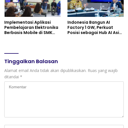
Implementasi Aplikasi
Indonesia Bangun AI
Pembelajaran Elektronika
Factory 1 GW, Perkuat
Berbasis Mobile di SMK
Posisi sebagai Hub AI Asia
Negeri 10 Kota Bekasi,
Tenggara
Mendukung Digitalisasi
dan Inovasi Pembelajaran
Tinggalkan Balasan
Alamat email Anda tidak akan dipublikasikan.
Ruas yang wajib
ditandai
*