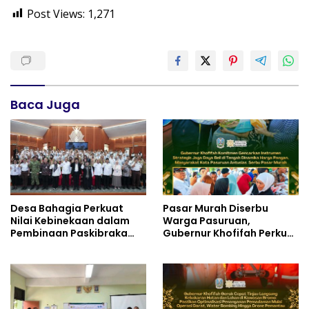
Post Views:
1,271
Baca Juga
Desa Bahagia Perkuat
Pasar Murah Diserbu
Nilai Kebinekaan dalam
Warga Pasuruan,
Pembinaan Paskibraka
Gubernur Khofifah Perkuat
HUT ke-81 RI
Instrumen Pengendalian
Harga dan Jaga Daya Beli