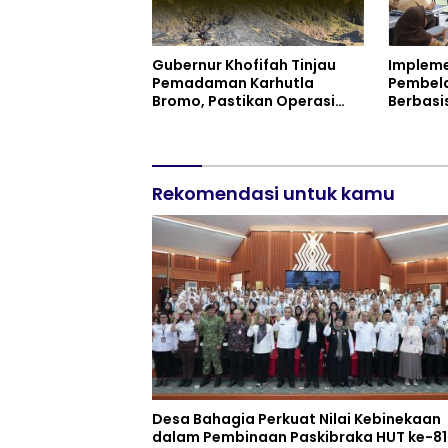
Gubernur Khofifah Tinjau
Impleme
Pemadaman Karhutla
Pembela
Bromo, Pastikan Operasi
Berbasi
Darat, Water Bombing dan
Negeri 1
Drone Dioptimalkan
Menduku
Inovasi
Rekomendasi untuk kamu
Desa Bahagia Perkuat Nilai Kebinekaan
dalam Pembinaan Paskibraka HUT ke-81 