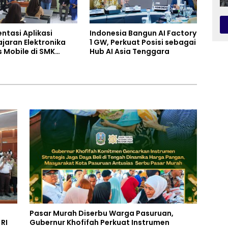
ntasi Aplikasi
Indonesia Bangun AI Factory
jaran Elektronika
1 GW, Perkuat Posisi sebagai
s Mobile di SMK
Hub AI Asia Tenggara
0 Kota Bekasi,
ng Digitalisasi dan
 Pembelajaran
Pasar Murah Diserbu Warga Pasuruan,
RI
Gubernur Khofifah Perkuat Instrumen