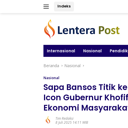
Langsung
Indeks
ke
konten
Internasional
Nasional
Pendidi
Beranda
Nasional
Nasional
Sapa Bansos Titik k
Icon Gubernur Khofi
Ekonomi Masyaraka
Tim Redaksi
8 Juli 2025 14:11 WIB