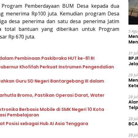
n Program Pemberdayaan BUM Desa kepada dua
ng menerima Rp100 juta. Kemudian program Desa
iga desa penerima dan satu desa penerima Jatim
a total bantuan yang diberikan untuk Program
5 Agu
r Rp 670 juta.
Men
Men
31 Ju
 dalam Pembinaan Paskibraka HUT ke-81 RI
BPJ
Jela
ubernur Khofifah Perkuat Instrumen Pengendalian
29 Ju
Men
dahkan Guru SD Negeri Bantargebang III dalam
Ket
Ceg
rhutla Bromo, Pastikan Operasi Darat, Water
28 Ju
Ala
Tel
tronika Berbasis Mobile di SMK Negeri 10 Kota
vasi Pembelajaran
28 Ju
at Posisi sebagai Hub AI Asia Tenggara
BCA
28 Ju