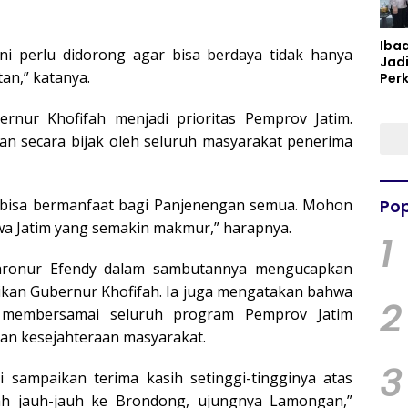
Iba
ni perlu didorong agar bisa berdaya tidak hanya
Jad
tan,” katanya.
Per
Spir
Per
nur Khofifah menjadi prioritas Pemprov Jatim.
an secara bijak oleh seluruh masyarakat penerima
i, bisa bermanfaat bagi Panjenengan semua. Mohon
Pop
awa Jatim yang semakin makmur,” harapnya.
1
hronur Efendy dalam sambutannya mengucapkan
rikan Gubernur Khofifah. Ia juga mengatakan bahwa
2
 membersamai seluruh program Pemprov Jatim
n kesejahteraan masyarakat.
3
 sampaikan terima kasih setinggi-tingginya atas
h jauh-jauh ke Brondong, ujungnya Lamongan,”