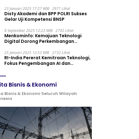
Maintenance yang Tepat
23 Januari 2025 17:27 WIB
2971 Lihat
Disty Akademi dan BPP POLRI Sukses
Gelar Uji Kompetensi BNSP
8 September 2025 12:23 WIB
2792 Lihat
Menkominfo: Kemajuan Teknologi
Digital Dorong Perkembangan
Ekonomi Syariah
25 Januari 2025 12:53 WIB
2732 Lihat
RI-India Pererat Kemitraan Teknologi,
Fokus Pengembangan AI dan
Identitas Digital
ita Bisnis & Ekonomi
ta Bisnis & Ekonomi Seluruh Wilayah
onesia