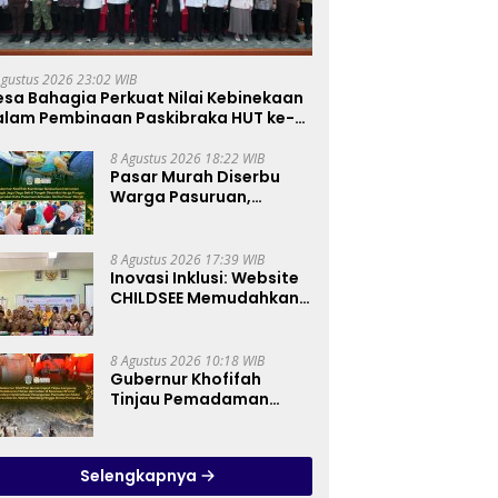
Agustus 2026 23:02 WIB
sa Bahagia Perkuat Nilai Kebinekaan
alam Pembinaan Paskibraka HUT ke-81
8 Agustus 2026 18:22 WIB
Pasar Murah Diserbu
Warga Pasuruan,
Gubernur Khofifah
Perkuat Instrumen
Pengendalian Harga
8 Agustus 2026 17:39 WIB
dan Jaga Daya Beli
Inovasi Inklusi: Website
CHILDSEE Memudahkan
Guru SD Negeri
Bantargebang III dalam
Identifikasi Anak
8 Agustus 2026 10:18 WIB
Berkebutuhan Khusus
Gubernur Khofifah
Tinjau Pemadaman
Karhutla Bromo,
Pastikan Operasi Darat,
Water Bombing dan
Selengkapnya
Drone Dioptimalkan