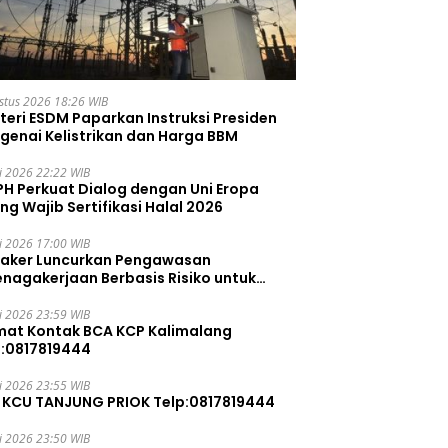
stus 2026 18:26 WIB
teri ESDM Paparkan Instruksi Presiden
genai Kelistrikan dan Harga BBM
li 2026 22:22 WIB
PH Perkuat Dialog dengan Uni Eropa
ng Wajib Sertifikasi Halal 2026
li 2026 17:00 WIB
aker Luncurkan Pengawasan
enagakerjaan Berbasis Risiko untuk
ah Pelanggaran
li 2026 23:59 WIB
mat Kontak BCA KCP Kalimalang
p:0817819444
li 2026 23:55 WIB
 KCU TANJUNG PRIOK Telp:0817819444
li 2026 23:50 WIB