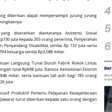
4
ng diberikan dapat mempersempit jurang jurang
pungkasnya.
5
ang diserahkan diantaranya Asistensi Sosial
 Rp730 juta kepada 203 orang penerima, Penyerahan
6
n Penyandang Disabilitas senilai Rp 133 juta serta
4 keluarga senilai Rp3,588 miliar.
antuan Langsung Tunai Buruh Pabrik Rokok Lintas
Ber
ngan total Rp698 juta, Bansos Kemiskinan Ekstrim
46 miliar, serta bantuan tali asih bagi 185 orang
Beri
Ind
26 juta.
klusif Produktif Pemerlu Pelayanan Kesejahteraan
 Jawara) turut diberikan kepada satu orang dengan