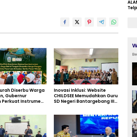
ALA
Tel
W
Be
urah Diserbu Warga
Inovasi Inklusi: Website
n, Gubernur
CHILDSEE Memudahkan Guru
h Perkuat Instrumen
SD Negeri Bantargebang III
alian Harga dan
dalam Identifikasi Anak
ya Beli
Berkebutuhan Khusus