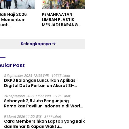
dah Haji 2026
PEMANFAATAN
i Momentum
LIMBAH PLASTIK
kuat
MENJADI BARANG
itualitas dan
YANG MEMILIKI NILAI
satuan
JUAL MASYARAKAT
WIDORO GADING
Selengkapnya
RESIDENCE
ular Post
8 September 2025 12:35 WIB
10765 Lihat
DKP3 Balangan Luncurkan Aplikasi
Digital Data Pertanian Akurat SI-
PELITA
26 September 2025 11:22 WIB
3796 Lihat
Sebanyak 2,8 Juta Pengunjung
Ramaikan Paviliun Indonesia di World
Expo 2025
9 Maret 2026 11:55 WIB
3777 Lihat
Cara Membersihkan Laptop yang Baik
dan Benar & Kapan Waktu