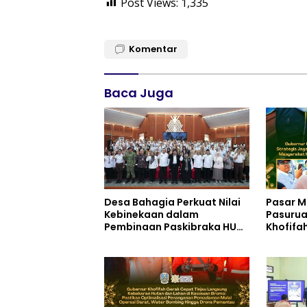
Post Views:
1,335
Komentar
Baca Juga
Desa Bahagia Perkuat Nilai
Pasar M
Kebinekaan dalam
Pasurua
Pembinaan Paskibraka HUT
Khofifa
ke-81 RI
Pengend
Jaga Da