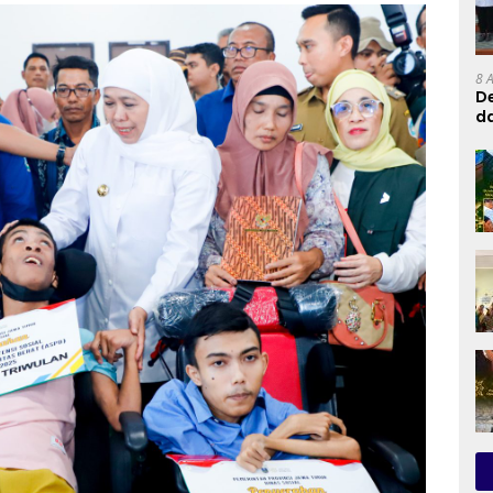
8 
De
d
RI