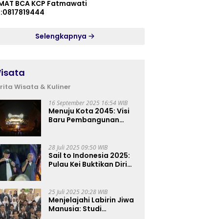
MAT BCA KCP Fatmawati
p:0817819444
Selengkapnya
isata
rita Wisata & Kuliner
16 September 2025 16:54 WIB
Menuju Kota 2045: Visi
Baru Pembangunan
Perkotaan Indonesia
28 Juli 2025 09:50 WIB
Sail to Indonesia 2025:
Pulau Kei Buktikan Diri
sebagai Destinasi Kelas
Dunia
25 Juli 2025 20:28 WIB
Menjelajahi Labirin Jiwa
Manusia: Studi
Lapangan Mahasiswa