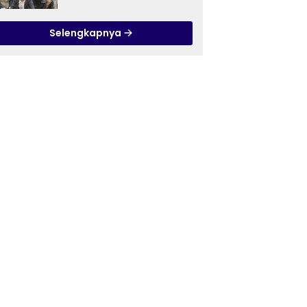
Ilmu Tasawuf ISQI Sunan
Pandanaran di RSJ
Selengkapnya
Grhasia