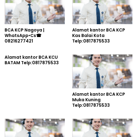
BCA KCP Nagoya |
Alamat kantor BCA KCP
WhatsApp•Cs☎
Kas Balai Kota
08216277421
Telp:0817875533
Alamat kantor BCA KCU
BATAM Telp:0817875533
Alamat kantor BCA KCP
Muka Kuning
Telp:0817875533