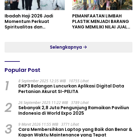
Ibadah Haji 2026 Jadi
PEMANFAATAN LIMBAH
Momentum Perkuat
PLASTIK MENJADI BARANG
Spiritualitas dan
YANG MEMILIKI NILAI JUAL
Persatuan
MASYARAKAT WIDORO
GADING RESIDENCE
Selengkapnya
Popular Post
1
8 September 2025 12:35 WIB
10755 Lihat
DKP3 Balangan Luncurkan Aplikasi Digital Data
Pertanian Akurat SI-PELITA
2
26 September 2025 11:22 WIB
3789 Lihat
Sebanyak 2,8 Juta Pengunjung Ramaikan Paviliun
Indonesia di World Expo 2025
3
9 Maret 2026 11:55 WIB
3771 Lihat
Cara Membersihkan Laptop yang Baik dan Benar &
Kapan Waktu Maintenance yang Tepat