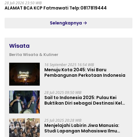
28 Juli 2026 23:50 WIB
ALAMAT BCA KCP Fatmawati Telp:0817819444
Selengkapnya
Wisata
Berita Wisata & Kuliner
16 September 2025 16:54 WIB
Menuju Kota 2045: Visi Baru
Pembangunan Perkotaan Indonesia
28 Juli 2025 09:50 WIB
Sail to Indonesia 2025: Pulau Kei
Buktikan Diri sebagai Destinasi Kelas
Dunia
25 Juli 2025 20:28 WIB
Menjelajahi Labirin Jiwa Manusia:
Studi Lapangan Mahasiswa Ilmu
Tasawuf ISQI Sunan Pandanaran di