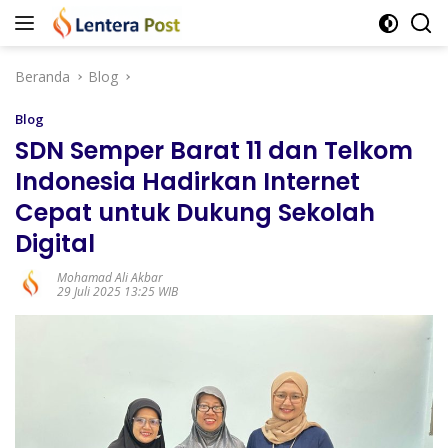
Langsung
ke
konten
Beranda
Blog
Blog
SDN Semper Barat 11 dan Telkom
Indonesia Hadirkan Internet
Cepat untuk Dukung Sekolah
Digital
Mohamad Ali Akbar
29 Juli 2025 13:25 WIB