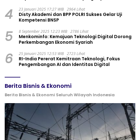
4
23 Januari 2025 17:27 WIB
2964 Lihat
Disty Akademi dan BPP POLRI Sukses Gelar Uji
Kompetensi BNSP
5
8 September 2025 12:23 WIB
2786 Lihat
Menkominfo: Kemajuan Teknologi Digital Dorong
Perkembangan Ekonomi Syariah
6
25 Januari 2025 12:53 WIB
2723 Lihat
RI-India Pererat Kemitraan Teknologi, Fokus
Pengembangan AI dan Identitas Digital
Berita Bisnis & Ekonomi
Berita Bisnis & Ekonomi Seluruh Wilayah Indonesia