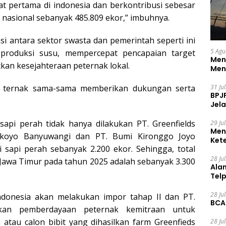
t pertama di indonesia dan berkontribusi sebesar
h nasional sebanyak 485.809 ekor,” imbuhnya.
si antara sektor swasta dan pemerintah seperti ini
5 Agu
produksi susu, mempercepat pencapaian target
Men
an kesejahteraan peternak lokal.
Men
ra ternak sama-sama memberikan dukungan serta
31 Ju
BPJ
Jela
api perah tidak hanya dilakukan PT. Greenfields
29 Ju
Men
jokoyo Banyuwangi dan PT. Bumi Kironggo Joyo
Ket
sapi perah sebanyak 2.200 ekor. Sehingga, total
Ceg
28 Ju
 Jawa Timur pada tahun 2025 adalah sebanyak 3.300
Ala
Tel
28 Ju
ndonesia akan melakukan impor tahap II dan PT.
BCA
ukan pemberdayaan peternak kemitraan untuk
atau calon bibit yang dihasilkan farm Greenfieds
28 Ju