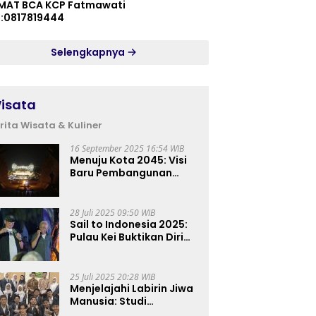
MAT BCA KCP Fatmawati
p:0817819444
Selengkapnya
isata
rita Wisata & Kuliner
16 September 2025 16:54 WIB
Menuju Kota 2045: Visi
Baru Pembangunan
Perkotaan Indonesia
28 Juli 2025 09:50 WIB
Sail to Indonesia 2025:
Pulau Kei Buktikan Diri
sebagai Destinasi Kelas
Dunia
25 Juli 2025 20:28 WIB
Menjelajahi Labirin Jiwa
Manusia: Studi
Lapangan Mahasiswa