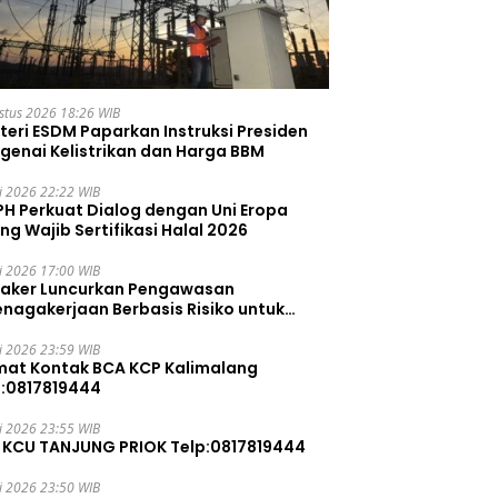
stus 2026 18:26 WIB
teri ESDM Paparkan Instruksi Presiden
genai Kelistrikan dan Harga BBM
li 2026 22:22 WIB
PH Perkuat Dialog dengan Uni Eropa
ng Wajib Sertifikasi Halal 2026
li 2026 17:00 WIB
aker Luncurkan Pengawasan
enagakerjaan Berbasis Risiko untuk
ah Pelanggaran
li 2026 23:59 WIB
mat Kontak BCA KCP Kalimalang
p:0817819444
li 2026 23:55 WIB
 KCU TANJUNG PRIOK Telp:0817819444
li 2026 23:50 WIB