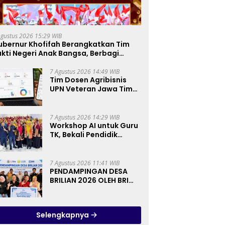
Agustus 2026 15:29 WIB
ubernur Khofifah Berangkatkan Tim
kti Negeri Anak Bangsa, Berbagi
ebahagiaan untuk Keluarga Pahlawan
an Perintis Kemerdekaan
7 Agustus 2026 14:49 WIB
Tim Dosen Agribisnis
UPN Veteran Jawa Timur
Kembangkan Asisten
Keuangan Berbasis AI
untuk Kelompok Tani
7 Agustus 2026 14:29 WIB
dan UMKM
Workshop AI untuk Guru
TK, Bekali Pendidik
Prinsip Pemanfaatan AI
hingga Praktik
Membuat Media Ajar
7 Agustus 2026 11:41 WIB
PENDAMPINGAN DESA
BRILIAN 2026 OLEH BRI
KERJA SAMA DENGAN
LPPM UNIVERSITAS
JENDERAL SOEDIRMAN
Selengkapnya
PURWOKERTO