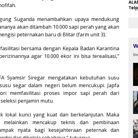
ALA
hofifah.
Tel
 Agung Suganda menambahkan upaya mendukung
ncananya akan ditambah 10.000 sapi perah yang akan
ngisi peternakan baru di Blitar (farm unit 3).
W
mfasilitasi bersama dengan Kepala Badan Karantina
Be
rizinannya agar 10.000 ekor ini bisa terealisasi,”
PFA Syamsir Siregar mengatakan kebutuhan susu
susu segar dalam negeri belum mencukupi. Japfa
ori memfasilitasi proses impor sapi perah dari
n seleksi penjamin mutu.
 lokal kunci yang kuat dan berkelanjutan. Maka
a melainkan mencakup teknis dan pembinaan
ampak nyata bagi kesejahteraan peternak dan
iri dan dikelola sebaiknya,” tuturnya.