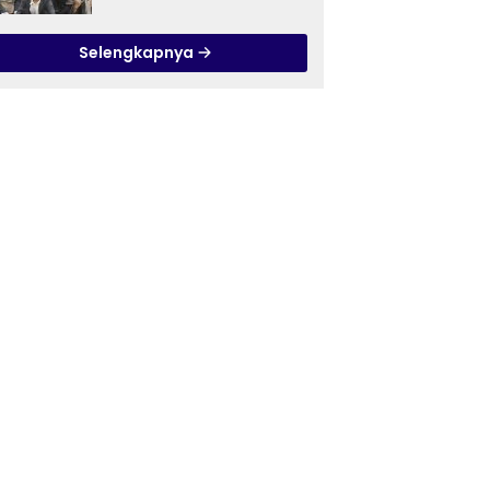
Ilmu Tasawuf ISQI Sunan
Pandanaran di RSJ
Selengkapnya
Grhasia