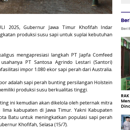
Ber
LI 2025, Gubernur Jawa Timur Khofifah Indar
Beri
katan produksi susu sapi untuk suplai kebutuhan
ekaligus mengapresiasi langkah PT Japfa Comfeed
 usahanya PT Santosa Agrindo Lestari (Santori)
ilitasi impor 1.080 ekor sapi perah dari Australia.
por adalah sapi perah bunting persilangan Holstein
emiliki produksi susu berkualitas tinggi.
RAK
Men
ing ini kemudian akan dikelola oleh peternak mitra
Din
di lima kabupaten di Jawa Timur. Yakni Kabupaten
 Kota Batu untuk meningkatkan populasi sapi perah
bernur Khofifah, Selasa (15/7).