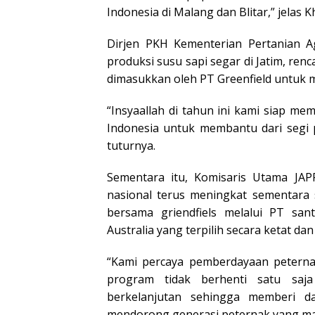
Indonesia di Malang dan Blitar,” jelas K
Dirjen PKH Kementerian Pertanian
produksi susu sapi segar di Jatim, re
dimasukkan oleh PT Greenfield untuk me
“Insyaallah di tahun ini kami siap me
Indonesia untuk membantu dari segi pe
tuturnya.
Sementara itu, Komisaris Utama JA
nasional terus meningkat sementara 
bersama griendfiels melalui PT sant
Australia yang terpilih secara ketat da
“Kami percaya pemberdayaan peternak
program tidak berhenti satu saj
berkelanjutan sehingga memberi d
mendorong generasi peternak yang mand