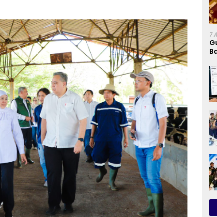
7 
G
Ba
K
d