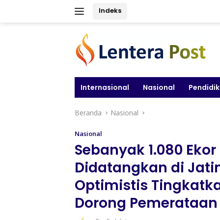
Langsung
Indeks
ke
konten
Internasional
Nasional
Pendidi
Beranda
Nasional
Nasional
Sebanyak 1.080 Ekor 
Didatangkan di Jati
Optimistis Tingkatk
Dorong Pemerataan