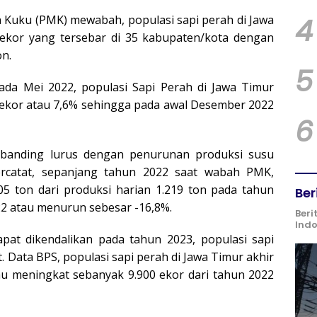
4
n Kuku (PMK) mewabah, populasi sapi perah di Jawa
ekor yang tersebar di 35 kabupaten/kota dengan
on.
5
da Mei 2022, populasi Sapi Perah di Jawa Timur
ekor atau 7,6% sehingga pada awal Desember 2022
6
rbanding lurus dengan penurunan produksi susu
ercatat, sepanjang tahun 2022 saat wabah PMK,
05 ton dari produksi harian 1.219 ton pada tahun
Ber
22 atau menurun sebesar -16,8%.
Beri
Ind
apat dikendalikan pada tahun 2023, populasi sapi
 Data BPS, populasi sapi perah di Jawa Timur akhir
au meningkat sebanyak 9.900 ekor dari tahun 2022