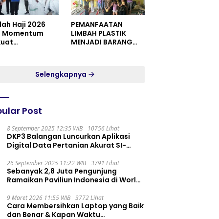
dah Haji 2026
PEMANFAATAN
i Momentum
LIMBAH PLASTIK
kuat
MENJADI BARANG
itualitas dan
YANG MEMILIKI NILAI
satuan
JUAL MASYARAKAT
WIDORO GADING
Selengkapnya
RESIDENCE
ular Post
8 September 2025 12:35 WIB
10756 Lihat
DKP3 Balangan Luncurkan Aplikasi
Digital Data Pertanian Akurat SI-
PELITA
26 September 2025 11:22 WIB
3791 Lihat
Sebanyak 2,8 Juta Pengunjung
Ramaikan Paviliun Indonesia di World
Expo 2025
9 Maret 2026 11:55 WIB
3772 Lihat
Cara Membersihkan Laptop yang Baik
dan Benar & Kapan Waktu