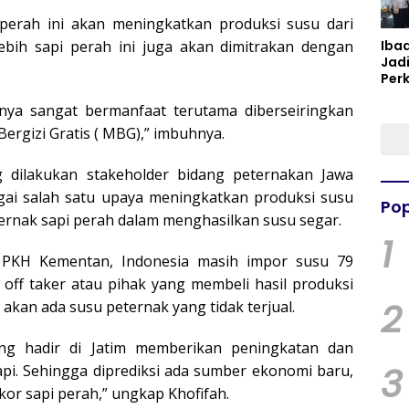
 perah ini akan meningkatkan produksi susu dari
lebih sapi perah ini juga akan dimitrakan dengan
Iba
Jad
Per
Spir
inya sangat bermanfaat terutama diberseiringkan
Per
rgizi Gratis ( MBG),” imbuhnya.
 dilakukan stakeholder bidang peternakan Jawa
agai salah satu upaya meningkatkan produksi susu
Pop
ternak sapi perah dalam menghasilkan susu segar.
1
n PKH Kementan, Indonesia masih impor susu 79
i off taker atau pihak yang membeli hasil produksi
2
k akan ada susu peternak yang tidak terjual.
ang hadir di Jatim memberikan peningkatan dan
3
pi. Sehingga diprediksi ada sumber ekonomi baru,
ekor sapi perah,” ungkap Khofifah.