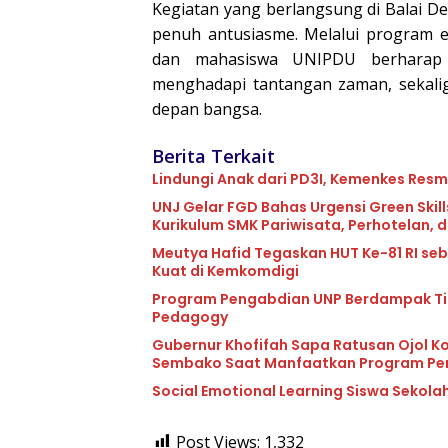
Kegiatan yang berlangsung di Balai D
penuh antusiasme. Melalui program e
dan mahasiswa UNIPDU berharap
menghadapi tantangan zaman, sekali
depan bangsa.
Berita Terkait
Lindungi Anak dari PD3I, Kemenkes Resmi
UNJ Gelar FGD Bahas Urgensi Green Ski
Kurikulum SMK Pariwisata, Perhotelan, 
Meutya Hafid Tegaskan HUT Ke-81 RI s
Kuat di Kemkomdigi
Program Pengabdian UNP Berdampak Ting
Pedagogy
Gubernur Khofifah Sapa Ratusan Ojol K
Sembako Saat Manfaatkan Program Pe
Social Emotional Learning Siswa Sekolah
Post Views:
1,332