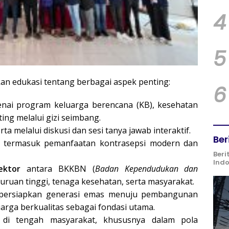
4
5
kan edukasi tentang berbagai aspek penting:
6
ai program keluarga berencana (KB), kesehatan
ing melalui gizi seimbang.
ta melalui diskusi dan sesi tanya jawab interaktif.
Ber
, termasuk pemanfaatan kontrasepsi modern dan
Beri
Ind
ektor
antara BKKBN (
Badan Kependudukan dan
guruan tinggi, tenaga kesehatan, serta masyarakat.
persiapkan generasi emas menuju pembangunan
arga berkualitas sebagai fondasi utama.
di tengah masyarakat, khususnya dalam pola