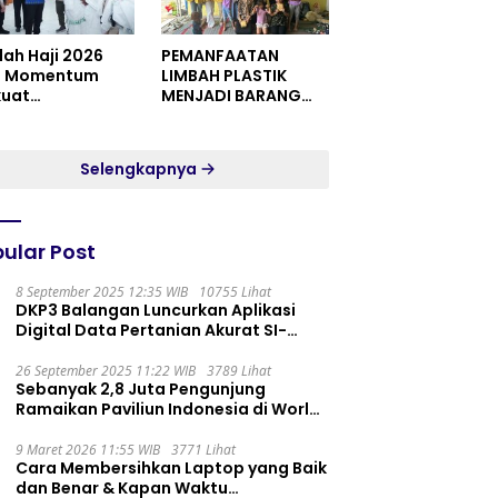
dah Haji 2026
PEMANFAATAN
i Momentum
LIMBAH PLASTIK
kuat
MENJADI BARANG
itualitas dan
YANG MEMILIKI NILAI
satuan
JUAL MASYARAKAT
WIDORO GADING
Selengkapnya
RESIDENCE
ular Post
8 September 2025 12:35 WIB
10755 Lihat
DKP3 Balangan Luncurkan Aplikasi
Digital Data Pertanian Akurat SI-
PELITA
26 September 2025 11:22 WIB
3789 Lihat
Sebanyak 2,8 Juta Pengunjung
Ramaikan Paviliun Indonesia di World
Expo 2025
9 Maret 2026 11:55 WIB
3771 Lihat
Cara Membersihkan Laptop yang Baik
dan Benar & Kapan Waktu