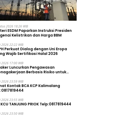
stus 2026 18:26 WIB
teri ESDM Paparkan Instruksi Presiden
genai Kelistrikan dan Harga BBM
li 2026 22:22 WIB
PH Perkuat Dialog dengan Uni Eropa
ng Wajib Sertifikasi Halal 2026
li 2026 17:00 WIB
aker Luncurkan Pengawasan
enagakerjaan Berbasis Risiko untuk
ah Pelanggaran
li 2026 23:59 WIB
mat Kontak BCA KCP Kalimalang
p:0817819444
li 2026 23:55 WIB
 KCU TANJUNG PRIOK Telp:0817819444
li 2026 23:50 WIB