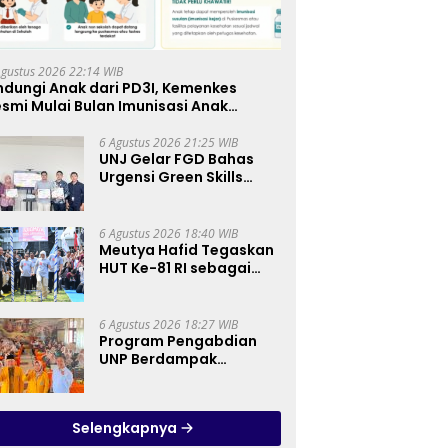
Agustus 2026 22:14 WIB
ndungi Anak dari PD3I, Kemenkes
smi Mulai Bulan Imunisasi Anak
kolah (BIAS) 2026
6 Agustus 2026 21:25 WIB
UNJ Gelar FGD Bahas
Urgensi Green Skills
sebagai Mata Pelajaran
Umum Baru pada
Kurikulum SMK
6 Agustus 2026 18:40 WIB
Pariwisata, Perhotelan,
Meutya Hafid Tegaskan
dan UPW
HUT Ke-81 RI sebagai
Momentum Membangun
Kolaborasi yang Lebih
Kuat di Kemkomdigi
6 Agustus 2026 18:27 WIB
Program Pengabdian
UNP Berdampak
Tingkatkan Kompetensi
Guru PAI melalui AI dan
Digital Pedagogy
Selengkapnya