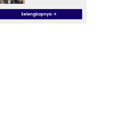
Ilmu Tasawuf ISQI Sunan
Pandanaran di RSJ
Selengkapnya
Grhasia