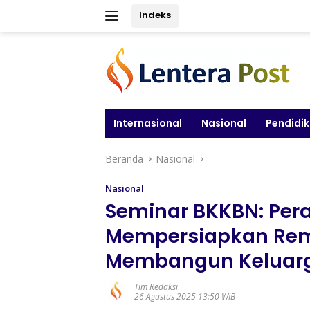
Langsung
Indeks
ke
konten
Internasional
Nasional
Pendidi
Beranda
Nasional
Nasional
Seminar BKKBN: Per
Mempersiapkan Rem
Membangun Keluarg
Tim Redaksi
26 Agustus 2025 13:50 WIB