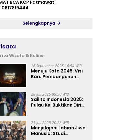
MAT BCA KCP Fatmawati
p:0817819444
Selengkapnya
isata
rita Wisata & Kuliner
16 September 2025 16:54 WIB
Menuju Kota 2045: Visi
Baru Pembangunan
Perkotaan Indonesia
28 Juli 2025 09:50 WIB
Sail to Indonesia 2025:
Pulau Kei Buktikan Diri
sebagai Destinasi Kelas
Dunia
25 Juli 2025 20:28 WIB
Menjelajahi Labirin Jiwa
Manusia: Studi
Lapangan Mahasiswa