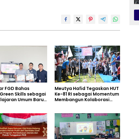
ar FGD Bahas
Meutya Hafid Tegaskan HUT
Green Skills sebagai
Ke-81 RI sebagai Momentum
lajaran Umum Baru
Membangun Kolaborasi
rikulum SMK
yang Lebih Kuat di
ata, Perhotelan, dan
Kemkomdigi