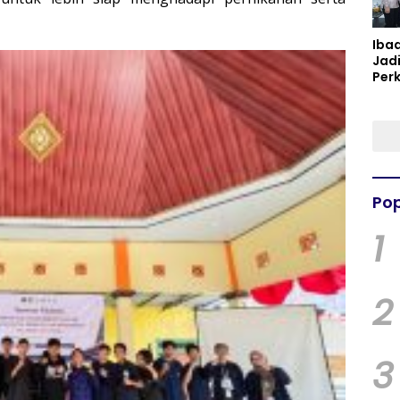
Iba
Jad
Per
Spir
Per
Pop
1
2
3