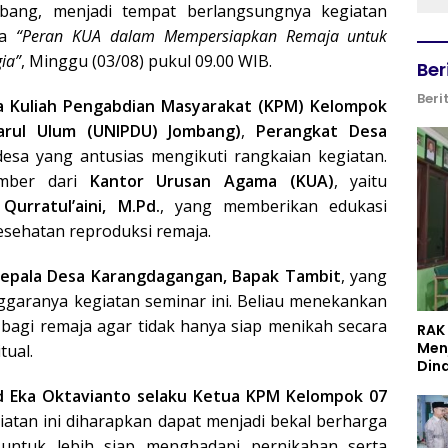
bang, menjadi tempat berlangsungnya kegiatan
ma
“Peran KUA dalam Mempersiapkan Remaja untuk
ia”
, Minggu (03/08) pukul 09.00 WIB.
Ber
Beri
a Kuliah Pengabdian Masyarakat (KPM) Kelompok
arul Ulum (UNIPDU) Jombang)
,
Perangkat Desa
desa yang antusias mengikuti rangkaian kegiatan.
umber dari
Kantor Urusan Agama (KUA)
, yaitu
n
Qurratul’aini, M.Pd.
, yang memberikan edukasi
sehatan reproduksi remaja.
Kepala Desa Karangdagangan, Bapak Tambit
, yang
ggaranya kegiatan seminar ini. Beliau menekankan
agi remaja agar tidak hanya siap menikah secara
RAK
Men
tual.
Din
 Eka Oktavianto selaku Ketua KPM Kelompok 07
atan ini diharapkan dapat menjadi bekal berharga
untuk lebih siap menghadapi pernikahan serta