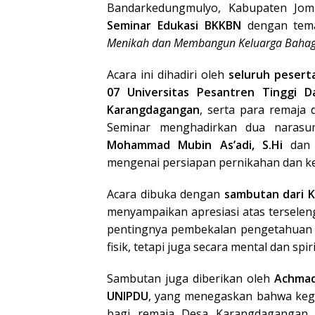
Bandarkedungmulyo, Kabupaten Jom
Seminar Edukasi BKKBN
dengan te
Menikah dan Membangun Keluarga Bahag
Acara ini dihadiri oleh
seluruh pesert
07 Universitas Pesantren Tinggi D
Karangdagangan
, serta para remaja 
Seminar menghadirkan dua naras
Mohammad Mubin As’adi, S.Hi
da
mengenai persiapan pernikahan dan ke
Acara dibuka dengan
sambutan dari 
menyampaikan apresiasi atas terselen
pentingnya pembekalan pengetahuan b
fisik, tetapi juga secara mental dan spiri
Sambutan juga diberikan oleh
Achmad
UNIPDU
, yang menegaskan bahwa kegi
bagi remaja Desa Karangdagangan 