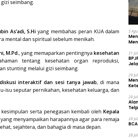
gizi seimbang.
n As’adi, S.Hi
yang membahas peran KUA dalam
5 Agu
Men
 mental dan spiritual sebelum menikah.
Men
ni, M.Pd.
, yang memaparkan pentingnya
kesehatan
31 Ju
BPJ
haman tentang kesehatan organ reproduksi,
Jela
n stunting melalui gizi seimbang.
29 Ju
Men
diskusi interaktif dan sesi tanya jawab
, di mana
Ket
su-isu seputar pernikahan, kesehatan keluarga, dan
Ceg
28 Ju
Ala
Tel
 kesimpulan serta penegasan kembali oleh
Kepala
, yang menyampaikan harapannya agar para remaja
28 Ju
BCA
hat, sejahtera, dan bahagia di masa depan.
28 Ju