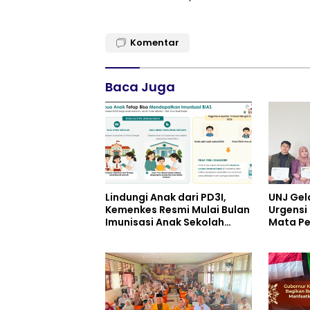
Komentar
Baca Juga
Lindungi Anak dari PD3I,
UNJ Gel
Kemenkes Resmi Mulai Bulan
Urgensi 
Imunisasi Anak Sekolah
Mata Pe
(BIAS) 2026
pada Ku
Pariwis
UPW