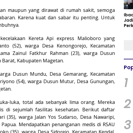
lkan maupun yang dirawat di rumah sakit, semoga
Iba
baran. Karena kuat dan sabar itu penting. Untuk
Jad
mbuhnya.
Per
Spir
Per
kecelakaan Kereta Api express Malioboro yang
anto (52), warga Desa Kenongorejo, Kecamatan
Rama Zainul Fatkhur Rahman (23), warga Dusun
 Barat, Kabupaten Magetan.
Pop
 warga Dusun Mundu, Desa Gemarang, Kecamatan
1
iyono (54), warga Dusun Mutur, Desa Gunungan,
etan.
2
ka-luka, total ada sebanyak lima orang. Mereka
di sejumlah fasilitas kesehatan. Berikut daftar
ri (35), warga Jalan Yos Sudarso, Desa Nawaripi,
3
, Papua. Mendapatkan penanganan medis di RSAU
oko (35), warga Desa Sidorejo, Kecamatan Kendal,