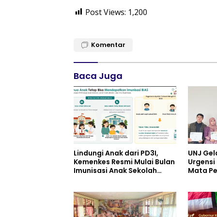
Post Views:
1,200
Komentar
Baca Juga
Lindungi Anak dari PD3I,
UNJ Gel
Kemenkes Resmi Mulai Bulan
Urgensi 
Imunisasi Anak Sekolah
Mata Pe
(BIAS) 2026
pada Ku
Pariwis
UPW