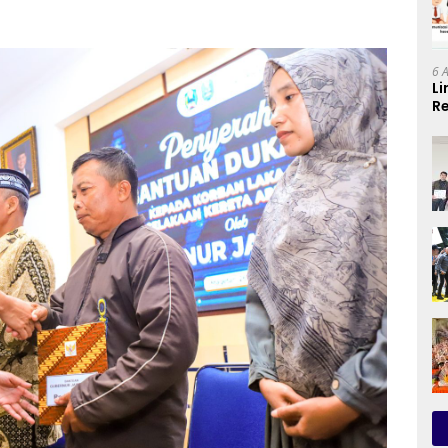
6 
Li
Re
Se