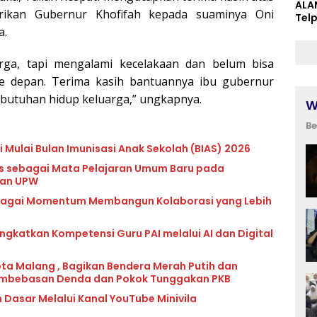
ALA
erikan Gubernur Khofifah kepada suaminya Oni
Tel
a.
rga, tapi mengalami kecelakaan dan belum bisa
ke depan. Terima kasih bantuannya ibu gubernur
utuhan hidup keluarga,” ungkapnya.
W
Be
 Mulai Bulan Imunisasi Anak Sekolah (BIAS) 2026
lls sebagai Mata Pelajaran Umum Baru pada
dan UPW
ebagai Momentum Membangun Kolaborasi yang Lebih
katkan Kompetensi Guru PAI melalui AI dan Digital
ota Malang , Bagikan Bendera Merah Putih dan
mbebasan Denda dan Pokok Tunggakan PKB
 Dasar Melalui Kanal YouTube Minivila