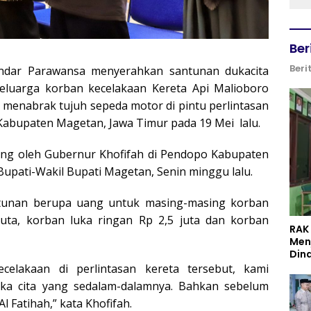
Ber
Beri
Indar Parawansa menyerahkan santunan dukacita
eluarga korban kecelakaan Kereta Api Malioboro
menabrak tujuh sepeda motor di pintu perlintasan
abupaten Magetan, Jawa Timur pada 19 Mei lalu.
sung oleh Gubernur Khofifah di Pendopo Kabupaten
upati-Wakil Bupati Magetan, Senin minggu lalu.
tunan berupa uang untuk masing-masing korban
uta, korban luka ringan Rp 2,5 juta dan korban
RAK
Men
Din
celakaan di perlintasan kereta tersebut, kami
a cita yang sedalam-dalamnya. Bahkan sebelum
Fatihah,” kata Khofifah.