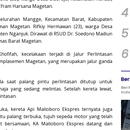
 Efram Harsana Magetan.
4
Kelurahan Mangge, Kecamatan Barat, Kabupaten
iman Magetan. Rifkiy Hermawan (23), warga Desa
5
en Nganjuk. Dirawat di RSUD Dr. Soedono Madiun
smas Barat Magetan.
6
ofifah, kecelakaan terjadi di Jalur Perlintasan
Emplasemen Magetan, yang merupakan jalur ganda
Ber
la saat palang pintu perlintasan ditutup untuk
Beri
ja yang sedang melintas. Setelah kereta lewat,
Ind
ntasan.
buka, kereta Api Malioboro Ekspres ternyata juga
itu palang terbuka, tujuh sepeda motor yang telah
at bersamaan, KA Malioboro Ekspres datang dan