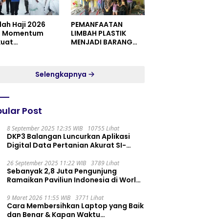
dah Haji 2026
PEMANFAATAN
i Momentum
LIMBAH PLASTIK
kuat
MENJADI BARANG
itualitas dan
YANG MEMILIKI NILAI
satuan
JUAL MASYARAKAT
WIDORO GADING
Selengkapnya
RESIDENCE
ular Post
8 September 2025 12:35 WIB
10755 Lihat
DKP3 Balangan Luncurkan Aplikasi
Digital Data Pertanian Akurat SI-
PELITA
26 September 2025 11:22 WIB
3789 Lihat
Sebanyak 2,8 Juta Pengunjung
Ramaikan Paviliun Indonesia di World
Expo 2025
9 Maret 2026 11:55 WIB
3771 Lihat
Cara Membersihkan Laptop yang Baik
dan Benar & Kapan Waktu