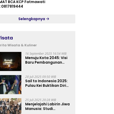
MAT BCA KCP Fatmawati
p:0817819444
Selengkapnya
isata
rita Wisata & Kuliner
16 September 2025 16:54 WIB
Menuju Kota 2045: Visi
Baru Pembangunan
Perkotaan Indonesia
28 Juli 2025 09:50 WIB
Sail to Indonesia 2025:
Pulau Kei Buktikan Diri
sebagai Destinasi Kelas
Dunia
25 Juli 2025 20:28 WIB
Menjelajahi Labirin Jiwa
Manusia: Studi
Lapangan Mahasiswa