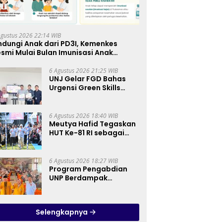
Agustus 2026 22:14 WIB
ndungi Anak dari PD3I, Kemenkes
smi Mulai Bulan Imunisasi Anak
kolah (BIAS) 2026
6 Agustus 2026 21:25 WIB
UNJ Gelar FGD Bahas
Urgensi Green Skills
sebagai Mata Pelajaran
Umum Baru pada
Kurikulum SMK
6 Agustus 2026 18:40 WIB
Pariwisata, Perhotelan,
Meutya Hafid Tegaskan
dan UPW
HUT Ke-81 RI sebagai
Momentum Membangun
Kolaborasi yang Lebih
Kuat di Kemkomdigi
6 Agustus 2026 18:27 WIB
Program Pengabdian
UNP Berdampak
Tingkatkan Kompetensi
Guru PAI melalui AI dan
Digital Pedagogy
Selengkapnya