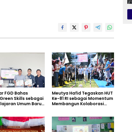
ar FGD Bahas
Meutya Hafid Tegaskan HUT
Green Skills sebagai
Ke-81 RI sebagai Momentum
lajaran Umum Baru
Membangun Kolaborasi
rikulum SMK
yang Lebih Kuat di
ata, Perhotelan, dan
Kemkomdigi