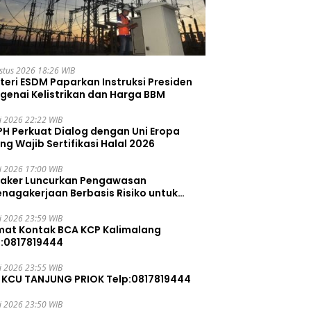
stus 2026 18:26 WIB
teri ESDM Paparkan Instruksi Presiden
genai Kelistrikan dan Harga BBM
li 2026 22:22 WIB
PH Perkuat Dialog dengan Uni Eropa
ng Wajib Sertifikasi Halal 2026
li 2026 17:00 WIB
aker Luncurkan Pengawasan
enagakerjaan Berbasis Risiko untuk
ah Pelanggaran
li 2026 23:59 WIB
mat Kontak BCA KCP Kalimalang
p:0817819444
li 2026 23:55 WIB
 KCU TANJUNG PRIOK Telp:0817819444
li 2026 23:50 WIB