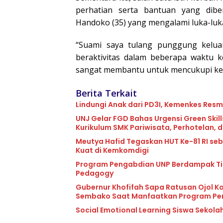
perhatian serta bantuan yang dib
Handoko (35) yang mengalami luka-luk
“Suami saya tulang punggung kelua
beraktivitas dalam beberapa waktu 
sangat membantu untuk mencukupi keb
Berita Terkait
Lindungi Anak dari PD3I, Kemenkes Resmi
UNJ Gelar FGD Bahas Urgensi Green Ski
Kurikulum SMK Pariwisata, Perhotelan, 
Meutya Hafid Tegaskan HUT Ke-81 RI s
Kuat di Kemkomdigi
Program Pengabdian UNP Berdampak Ting
Pedagogy
Gubernur Khofifah Sapa Ratusan Ojol K
Sembako Saat Manfaatkan Program Pe
Social Emotional Learning Siswa Sekolah