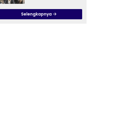
Ilmu Tasawuf ISQI Sunan
Pandanaran di RSJ
Selengkapnya
Grhasia