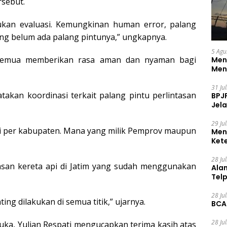
sebut.
kukan evaluasi. Kemungkinan human error, palang
ang belum ada palang pintunya,” ungkapnya.
5 Agu
a semua memberikan rasa aman dan nyaman bagi
Men
Men
31 Ju
takan koordinasi terkait palang pintu perlintasan
BPJ
Jela
29 Ju
ali per kabupaten. Mana yang milik Pemprov maupun
Men
Ket
Ceg
28 Ju
tasan kereta api di Jatim yang sudah menggunakan
Ala
Tel
28 Ju
ing dilakukan di semua titik,” ujarnya.
BCA
28 Ju
 luka, Yulian Respati mengucapkan terima kasih atas