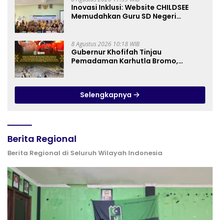
Inovasi Inklusi: Website CHILDSEE
Memudahkan Guru SD Negeri
Bantargebang III dalam Identifikasi
Anak Berkebutuhan Khusus
8 Agustus 2026 10:18 WIB
Gubernur Khofifah Tinjau
Pemadaman Karhutla Bromo,
Pastikan Operasi Darat, Water
Bombing dan Drone Dioptimalkan
Selengkapnya
Berita Regional
Berita Regional di Seluruh Wilayah Indonesia