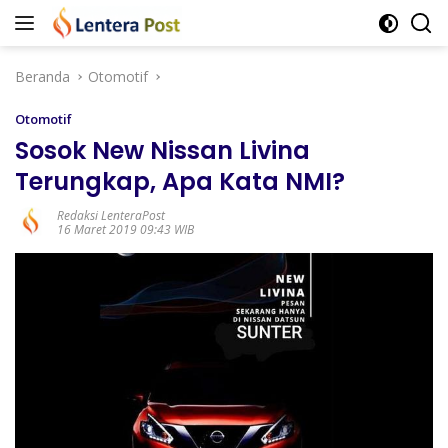
Langsung
ke
konten
Beranda
Otomotif
Otomotif
Sosok New Nissan Livina
Terungkap, Apa Kata NMI?
Redaksi LenteraPost
16 Maret 2019 09:43 WIB