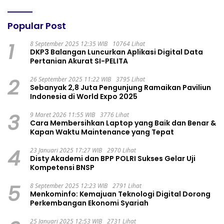
Popular Post
1
8 September 2025 12:35 WIB
10764 Lihat
DKP3 Balangan Luncurkan Aplikasi Digital Data
Pertanian Akurat SI-PELITA
2
26 September 2025 11:22 WIB
3795 Lihat
Sebanyak 2,8 Juta Pengunjung Ramaikan Paviliun
Indonesia di World Expo 2025
3
9 Maret 2026 11:55 WIB
3776 Lihat
Cara Membersihkan Laptop yang Baik dan Benar &
Kapan Waktu Maintenance yang Tepat
4
23 Januari 2025 17:27 WIB
2970 Lihat
Disty Akademi dan BPP POLRI Sukses Gelar Uji
Kompetensi BNSP
5
8 September 2025 12:23 WIB
2791 Lihat
Menkominfo: Kemajuan Teknologi Digital Dorong
Perkembangan Ekonomi Syariah
25 Januari 2025 12:53 WIB
2731 Lihat