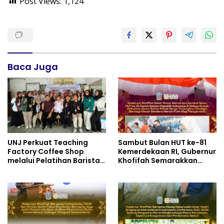
Post Views:
1,124
Baca Juga
UNJ Perkuat Teaching
Sambut Bulan HUT ke-81
Factory Coffee Shop
Kemerdekaan RI, Gubernur
melalui Pelatihan Barista
Khofifah Semarakkan
dan Produksi Cookies di
Pasar Murah di Gresik
SLBN 2 Central Kota
dengan Berbagi Ribuan
Cimahi
Bendera Merah Putih Bagi
Masyarakat