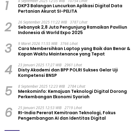
1
8 September 2025 12:35 WIB
10754 Lihat
DKP3 Balangan Luncurkan Aplikasi Digital Data
Pertanian Akurat SI-PELITA
2
26 September 2025 11:22 WIB
3787 Lihat
Sebanyak 2,8 Juta Pengunjung Ramaikan Paviliun
Indonesia di World Expo 2025
3
9 Maret 2026 11:55 WIB
3766 Lihat
Cara Membersihkan Laptop yang Baik dan Benar &
Kapan Waktu Maintenance yang Tepat
4
23 Januari 2025 17:27 WIB
2961 Lihat
Disty Akademi dan BPP POLRI Sukses Gelar Uji
Kompetensi BNSP
5
8 September 2025 12:23 WIB
2784 Lihat
Menkominfo: Kemajuan Teknologi Digital Dorong
Perkembangan Ekonomi Syariah
6
25 Januari 2025 12:53 WIB
2719 Lihat
RI-India Pererat Kemitraan Teknologi, Fokus
Pengembangan AI dan Identitas Digital