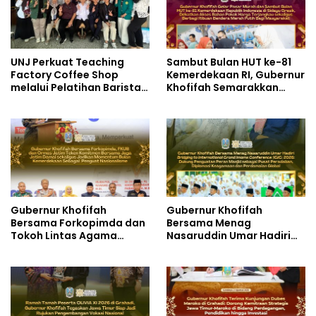
UNJ Perkuat Teaching
Sambut Bulan HUT ke-81
Factory Coffee Shop
Kemerdekaan RI, Gubernur
melalui Pelatihan Barista
Khofifah Semarakkan
dan Produksi Cookies di
Pasar Murah di Gresik
SLBN 2 Central Kota
dengan Berbagi Ribuan
Cimahi
Bendera Merah Putih Bagi
Masyarakat
Gubernur Khofifah
Gubernur Khofifah
Bersama Forkopimda dan
Bersama Menag
Tokoh Lintas Agama
Nasaruddin Umar Hadiri
Perkuat Komitmen Jaga
Tabligh Akbar _Bridging
Kedamaian Jawa Timur
to International Grand
serta Semangat
Imams Conference_ (IGIC)
Kebangsaan
2026: Dukung Penguatan
Peran Masjid sebagai
Pusat Peradaban,