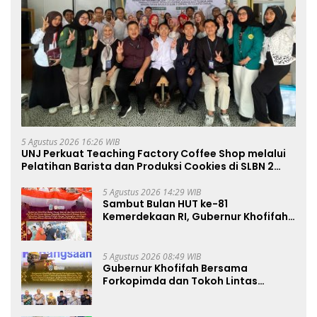
5 Agustus 2026 16:26 WIB
UNJ Perkuat Teaching Factory Coffee Shop melalui
Pelatihan Barista dan Produksi Cookies di SLBN 2
Central Kota Cimahi
5 Agustus 2026 14:29 WIB
Sambut Bulan HUT ke-81
Kemerdekaan RI, Gubernur Khofifah
Semarakkan Pasar Murah di Gresik
dengan Berbagi Ribuan Bendera
Merah Putih Bagi Masyarakat
5 Agustus 2026 08:49 WIB
Gubernur Khofifah Bersama
Forkopimda dan Tokoh Lintas
Agama Perkuat Komitmen Jaga
Kedamaian Jawa Timur serta