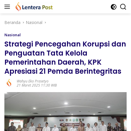
Langsung
ke
konten
Beranda
Nasional
Nasional
Strategi Pencegahan Korupsi dan
Penguatan Tata Kelola
Pemerintahan Daerah, KPK
Apresiasi 21 Pemda Berintegritas
Wahyu Eko Prasetyo
21 Maret 2025 11:30 WIB