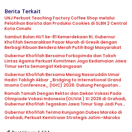
Berita Terkait
UNJ Perkuat Teaching Factory Coffee Shop melalui
Pelatihan Barista dan Produksi Cookies di SLBN 2 Central
Kota Cimahi
Sambut Bulan HUT ke-81 Kemerdekaan RI, Gubernur
Khofifah Semarakkan Pasar Murah di Gresik dengan
Berbagi Ribuan Bendera Merah Putih Bagi Masyarakat
Gubernur Khofifah Bersama Forkopimda dan Tokoh
Lintas Agama Perkuat Komitmen Jaga Kedamaian Jawa
Timur serta Semangat Kebangsaan
Gubernur Khofifah Bersama Menag Nasaruddin Umar
Hadiri Tabligh Akbar _Bridging to International Grand
Imams Conference_ (IGIC) 2026: Dukung Penguatan
Peran Masjid sebagai Pusat Peradaban, Diplomasi
Ramah Tamah Dengan Rektor dan Dekan Vokasi Pada
Keagamaan dan Perdamaian Global
Olimpiade Vokasi Indonesia (OLIVIA ) XI 2026 di Grahadi,
Gubernur Khofifah Tegaskan Jawa Timur Siap Jadi Pusat
Pengembangan Vokasi Nasional
Gubernur Khofifah Terima Kunjungan Dubes Maroko di
Grahadi, Perkuat Kemitraan Strategis Jatim–Maroko