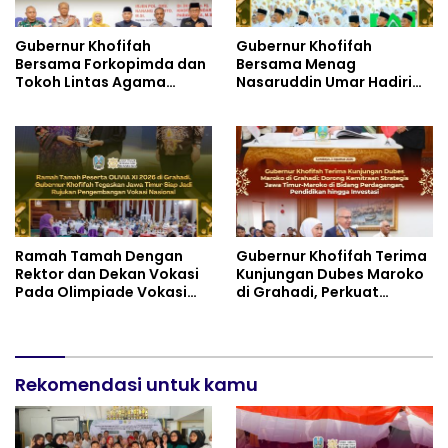
Gubernur Khofifah
Gubernur Khofifah
Bersama Forkopimda dan
Bersama Menag
Tokoh Lintas Agama
Nasaruddin Umar Hadiri
Perkuat Komitmen Jaga
Tabligh Akbar _Bridging
Kedamaian Jawa Timur
to International Grand
serta Semangat
Imams Conference_ (IGIC)
Kebangsaan
2026: Dukung Penguatan
Peran Masjid sebagai
Pusat Peradaban,
Diplomasi Keagamaan
dan Perdamaian Global
Ramah Tamah Dengan
Gubernur Khofifah Terima
Rektor dan Dekan Vokasi
Kunjungan Dubes Maroko
Pada Olimpiade Vokasi
di Grahadi, Perkuat
Indonesia (OLIVIA ) XI 2026
Kemitraan Strategis
di Grahadi, Gubernur
Jatim–Maroko
Khofifah Tegaskan Jawa
Timur Siap Jadi Pusat
Pengembangan Vokasi
Rekomendasi untuk kamu
Nasional