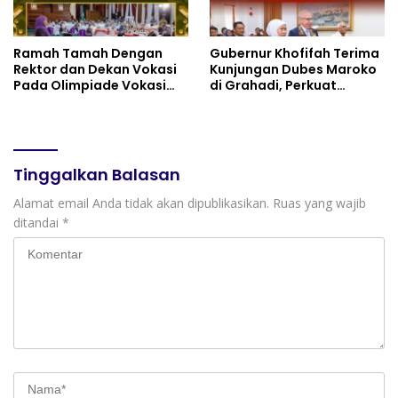
Diplomasi Keagamaan
dan Perdamaian Global
Ramah Tamah Dengan
Gubernur Khofifah Terima
Rektor dan Dekan Vokasi
Kunjungan Dubes Maroko
Pada Olimpiade Vokasi
di Grahadi, Perkuat
Indonesia (OLIVIA ) XI 2026
Kemitraan Strategis
di Grahadi, Gubernur
Jatim–Maroko
Khofifah Tegaskan Jawa
Timur Siap Jadi Pusat
Pengembangan Vokasi
Tinggalkan Balasan
Nasional
Alamat email Anda tidak akan dipublikasikan.
Ruas yang wajib
ditandai
*