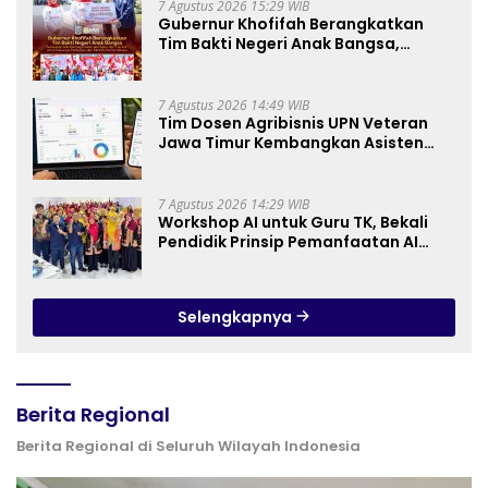
7 Agustus 2026 15:29 WIB
Gubernur Khofifah Berangkatkan
Tim Bakti Negeri Anak Bangsa,
Berbagi Kebahagiaan untuk
Keluarga Pahlawan dan Perintis
Kemerdekaan
7 Agustus 2026 14:49 WIB
Tim Dosen Agribisnis UPN Veteran
Jawa Timur Kembangkan Asisten
Keuangan Berbasis AI untuk
Kelompok Tani dan UMKM
7 Agustus 2026 14:29 WIB
Workshop AI untuk Guru TK, Bekali
Pendidik Prinsip Pemanfaatan AI
hingga Praktik Membuat Media Ajar
Selengkapnya
Berita Regional
Berita Regional di Seluruh Wilayah Indonesia