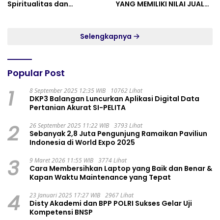
Spiritualitas dan
YANG MEMILIKI NILAI JUAL
Persatuan
MASYARAKAT WIDORO
GADING RESIDENCE
Selengkapnya
Popular Post
1
8 September 2025 12:35 WIB
10762 Lihat
DKP3 Balangan Luncurkan Aplikasi Digital Data
Pertanian Akurat SI-PELITA
2
26 September 2025 11:22 WIB
3793 Lihat
Sebanyak 2,8 Juta Pengunjung Ramaikan Paviliun
Indonesia di World Expo 2025
3
9 Maret 2026 11:55 WIB
3774 Lihat
Cara Membersihkan Laptop yang Baik dan Benar &
Kapan Waktu Maintenance yang Tepat
4
23 Januari 2025 17:27 WIB
2967 Lihat
Disty Akademi dan BPP POLRI Sukses Gelar Uji
Kompetensi BNSP