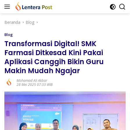
Langsung
ke
konten
Beranda
Blog
Blog
Transformasi Digital! SMK
Farmasi Ditkesad Kini Pakai
Aplikasi Canggih Bikin Guru
Makin Mudah Ngajar
Mohamad Ali Akbar
28 Mei 2025 07:33 WIB