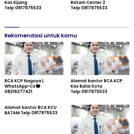
Kas Kijang
Batam Center 2
Telp:0817875533
Telp:0817875533
Rekomendasi untuk kamu
BCA KCP Nagoya |
Alamat kantor BCA KCP
WhatsApp•Cs☎
Kas Balai Kota
08216277421
Telp:0817875533
Alamat kantor BCA KCU
BATAM Telp:0817875533