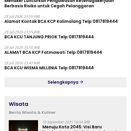
Menaker Luncurkan Pengawasan Ketenagakerjaan
Berbasis Risiko untuk Cegah Pelanggaran
28 Juli 2026 23:59 WIB
Alamat Kontak BCA KCP Kalimalang Telp:0817819444
28 Juli 2026 23:55 WIB
BCA KCU TANJUNG PRIOK Telp:0817819444
28 Juli 2026 23:50 WIB
ALAMAT BCA KCP Fatmawati Telp:0817819444
28 Juli 2026 23:47 WIB
BCA KCU WISMA MILLENIA Telp:0817819444
Selengkapnya
Wisata
Berita Wisata & Kuliner
16 September 2025 16:54 WIB
Menuju Kota 2045: Visi Baru