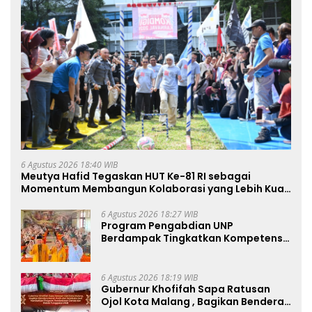
6 Agustus 2026 18:40 WIB
Meutya Hafid Tegaskan HUT Ke-81 RI sebagai
Momentum Membangun Kolaborasi yang Lebih Kuat
di Kemkomdigi
6 Agustus 2026 18:27 WIB
Program Pengabdian UNP
Berdampak Tingkatkan Kompetensi
Guru PAI melalui AI dan Digital
Pedagogy
6 Agustus 2026 18:19 WIB
Gubernur Khofifah Sapa Ratusan
Ojol Kota Malang , Bagikan Bendera