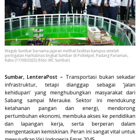
Wagub Sumbar bersama jajaran melihat fasilitas kampus setelah
peringatan Harhubnas tingkat Sumbar di Poltekpel, Padang Pariaman,
Rabu (17/09/2025) (foto: MC Sumbar)
Sumbar, LenteraPost –
Transportasi bukan sekadar
infrastruktur, tetapi dianggap sebagai ‘jalan
kehidupan’ yang menghubungkan masyarakat dari
Sabang sampai Merauke. Sektor ini mendukung
ketahanan pangan dan energi, mendorong
pertumbuhan ekonomi, membuka akses ke pendidikan
dan lapangan kerja, serta berperan dalam
mengentaskan kemiskinan. Peran ini sangat vital untuk
mewujudkan Visi Indonesia Emas 2045.