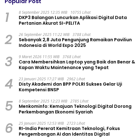
Popular Post
1
8 September 2025 12:35 WIB
10755 Lihat
DKP3 Balangan Luncurkan Aplikasi Digital Data
Pertanian Akurat SI-PELITA
2
26 September 2025 11:22 WIB
3788 Lihat
Sebanyak 2,8 Juta Pengunjung Ramaikan Paviliun
Indonesia di World Expo 2025
3
9 Maret 2026 11:55 WIB
3768 Lihat
Cara Membersihkan Laptop yang Baik dan Benar &
Kapan Waktu Maintenance yang Tepat
4
23 Januari 2025 17:27 WIB
2962 Lihat
Disty Akademi dan BPP POLRI Sukses Gelar Uji
Kompetensi BNSP
5
8 September 2025 12:23 WIB
2785 Lihat
Menkominfo: Kemajuan Teknologi Digital Dorong
Perkembangan Ekonomi Syariah
6
25 Januari 2025 12:53 WIB
2723 Lihat
RI-India Pererat Kemitraan Teknologi, Fokus
Pengembangan AI dan Identitas Digital