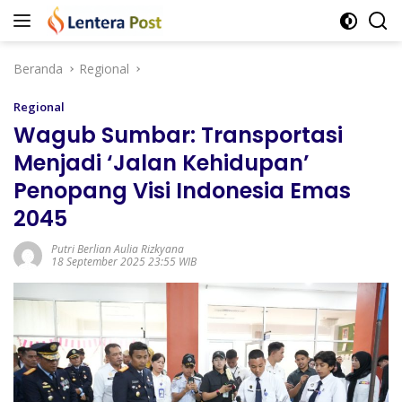
Langsung
ke
konten
Beranda
Regional
Regional
Wagub Sumbar: Transportasi
Menjadi ‘Jalan Kehidupan’
Penopang Visi Indonesia Emas
2045
Putri Berlian Aulia Rizkyana
18 September 2025 23:55 WIB