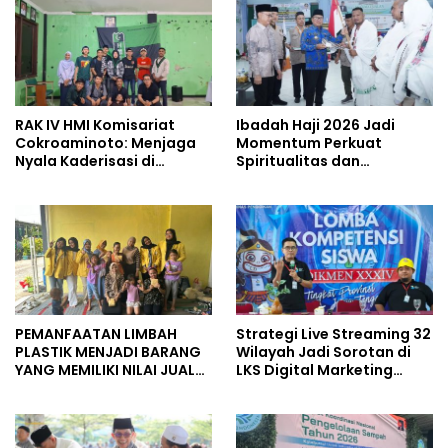
RAK IV HMI Komisariat
Ibadah Haji 2026 Jadi
Cokroaminoto: Menjaga
Momentum Perkuat
Nyala Kaderisasi di
Spiritualitas dan
Tengah Dinamika
Persatuan
Organisasi
PEMANFAATAN LIMBAH
Strategi Live Streaming 32
PLASTIK MENJADI BARANG
Wilayah Jadi Sorotan di
YANG MEMILIKI NILAI JUAL
LKS Digital Marketing
MASYARAKAT WIDORO
Jateng 2026 Purwokerto
GADING RESIDENCE