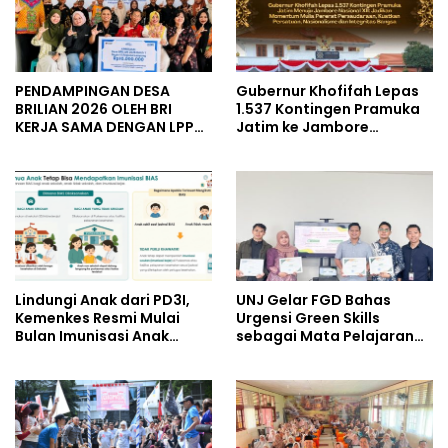
PENDAMPINGAN DESA
Gubernur Khofifah Lepas
BRILIAN 2026 OLEH BRI
1.537 Kontingen Pramuka
KERJA SAMA DENGAN LPPM
Jatim ke Jambore
UNIVERSITAS JENDERAL
Nasional XII: Pesankan
SOEDIRMAN PURWOKERTO
Pererat Persaudaraan,
Perkuat Persatuan dan
Semangat Nasionalisme
Lindungi Anak dari PD3I,
UNJ Gelar FGD Bahas
Kemenkes Resmi Mulai
Urgensi Green Skills
Bulan Imunisasi Anak
sebagai Mata Pelajaran
Sekolah (BIAS) 2026
Umum Baru pada
Kurikulum SMK Pariwisata,
Perhotelan, dan UPW