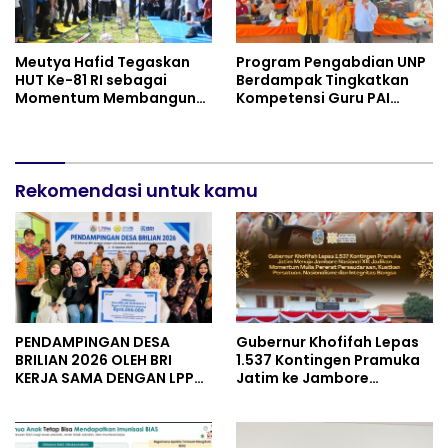
Meutya Hafid Tegaskan
Program Pengabdian UNP
HUT Ke-81 RI sebagai
Berdampak Tingkatkan
Momentum Membangun
Kompetensi Guru PAI
Kolaborasi yang Lebih
melalui AI dan Digital
Kuat di Kemkomdigi
Pedagogy
Rekomendasi untuk kamu
PENDAMPINGAN DESA
Gubernur Khofifah Lepas
BRILIAN 2026 OLEH BRI
1.537 Kontingen Pramuka
KERJA SAMA DENGAN LPPM
Jatim ke Jambore
UNIVERSITAS JENDERAL
Nasional XII: Pesankan
SOEDIRMAN PURWOKERTO
Pererat Persaudaraan,
Perkuat Persatuan dan