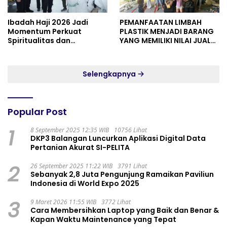
Ibadah Haji 2026 Jadi
PEMANFAATAN LIMBAH
Momentum Perkuat
PLASTIK MENJADI BARANG
Spiritualitas dan
YANG MEMILIKI NILAI JUAL
Persatuan
MASYARAKAT WIDORO
GADING RESIDENCE
Selengkapnya
Popular Post
1
8 September 2025 12:35 WIB
10756 Lihat
DKP3 Balangan Luncurkan Aplikasi Digital Data
Pertanian Akurat SI-PELITA
2
26 September 2025 11:22 WIB
3791 Lihat
Sebanyak 2,8 Juta Pengunjung Ramaikan Paviliun
Indonesia di World Expo 2025
3
9 Maret 2026 11:55 WIB
3772 Lihat
Cara Membersihkan Laptop yang Baik dan Benar &
Kapan Waktu Maintenance yang Tepat