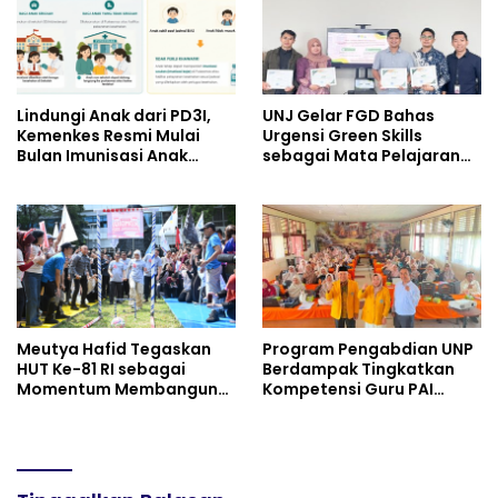
Semangat Nasionalisme
Lindungi Anak dari PD3I,
UNJ Gelar FGD Bahas
Kemenkes Resmi Mulai
Urgensi Green Skills
Bulan Imunisasi Anak
sebagai Mata Pelajaran
Sekolah (BIAS) 2026
Umum Baru pada
Kurikulum SMK Pariwisata,
Perhotelan, dan UPW
Meutya Hafid Tegaskan
Program Pengabdian UNP
HUT Ke-81 RI sebagai
Berdampak Tingkatkan
Momentum Membangun
Kompetensi Guru PAI
Kolaborasi yang Lebih
melalui AI dan Digital
Kuat di Kemkomdigi
Pedagogy