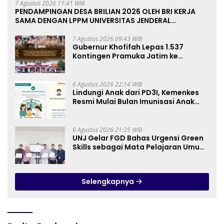
7 Agustus 2026 11:41 WIB
PENDAMPINGAN DESA BRILIAN 2026 OLEH BRI KERJA
SAMA DENGAN LPPM UNIVERSITAS JENDERAL
SOEDIRMAN PURWOKERTO
7 Agustus 2026 09:43 WIB
Gubernur Khofifah Lepas 1.537
Kontingen Pramuka Jatim ke
Jambore Nasional XII: Pesankan
Pererat Persaudaraan, Perkuat
Persatuan dan Semangat
6 Agustus 2026 22:14 WIB
Nasionalisme
Lindungi Anak dari PD3I, Kemenkes
Resmi Mulai Bulan Imunisasi Anak
Sekolah (BIAS) 2026
6 Agustus 2026 21:25 WIB
UNJ Gelar FGD Bahas Urgensi Green
Skills sebagai Mata Pelajaran Umum
Baru pada Kurikulum SMK Pariwisata,
Perhotelan, dan UPW
Selengkapnya