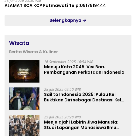
28 Juli 2026 23:50 WIB
ALAMAT BCA KCP Fatmawati Telp:0817819444
Selengkapnya
Wisata
Berita Wisata & Kuliner
16 September 2025 16:54 WIB
Menuju Kota 2045: Visi Baru
Pembangunan Perkotaan Indonesia
28 Juli 2025 09:50 WIB
Sail to Indonesia 2025: Pulau Kei
Buktikan Diri sebagai Destinasi Kelas
Dunia
25 Juli 2025 20:28 WIB
Menjelajahi Labirin Jiwa Manusia:
Studi Lapangan Mahasiswa Ilmu
Tasawuf ISQI Sunan Pandanaran di