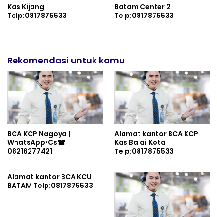
Kas Kijang
Batam Center 2
Telp:0817875533
Telp:0817875533
Rekomendasi untuk kamu
BCA KCP Nagoya |
Alamat kantor BCA KCP
WhatsApp•Cs☎
Kas Balai Kota
08216277421
Telp:0817875533
Alamat kantor BCA KCU
BATAM Telp:0817875533