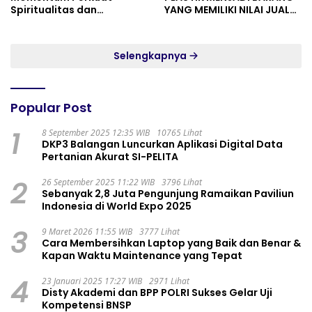
Spiritualitas dan
YANG MEMILIKI NILAI JUAL
Persatuan
MASYARAKAT WIDORO
GADING RESIDENCE
Selengkapnya
Popular Post
1
8 September 2025 12:35 WIB
10765 Lihat
DKP3 Balangan Luncurkan Aplikasi Digital Data
Pertanian Akurat SI-PELITA
2
26 September 2025 11:22 WIB
3796 Lihat
Sebanyak 2,8 Juta Pengunjung Ramaikan Paviliun
Indonesia di World Expo 2025
3
9 Maret 2026 11:55 WIB
3777 Lihat
Cara Membersihkan Laptop yang Baik dan Benar &
Kapan Waktu Maintenance yang Tepat
4
23 Januari 2025 17:27 WIB
2971 Lihat
Disty Akademi dan BPP POLRI Sukses Gelar Uji
Kompetensi BNSP