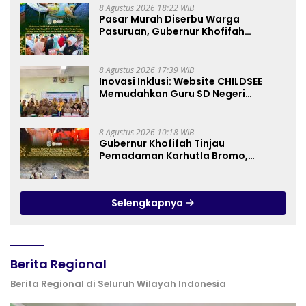
8 Agustus 2026 18:22 WIB
Pasar Murah Diserbu Warga
Pasuruan, Gubernur Khofifah
Perkuat Instrumen Pengendalian
Harga dan Jaga Daya Beli
8 Agustus 2026 17:39 WIB
Inovasi Inklusi: Website CHILDSEE
Memudahkan Guru SD Negeri
Bantargebang III dalam Identifikasi
Anak Berkebutuhan Khusus
8 Agustus 2026 10:18 WIB
Gubernur Khofifah Tinjau
Pemadaman Karhutla Bromo,
Pastikan Operasi Darat, Water
Bombing dan Drone Dioptimalkan
Selengkapnya
Berita Regional
Berita Regional di Seluruh Wilayah Indonesia