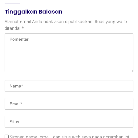
Timur Siap Jadi Pusat
Pengembangan Vokasi
Tinggalkan Balasan
Nasional
Alamat email Anda tidak akan dipublikasikan.
Ruas yang wajib
ditandai
*
Simpan nama, email, dan situs web saya pada peramban ini