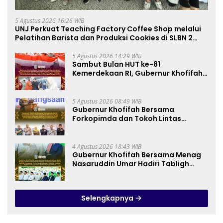
5 Agustus 2026 16:26 WIB
UNJ Perkuat Teaching Factory Coffee Shop melalui
Pelatihan Barista dan Produksi Cookies di SLBN 2
Central Kota Cimahi
5 Agustus 2026 14:29 WIB
Sambut Bulan HUT ke-81
Kemerdekaan RI, Gubernur Khofifah
Semarakkan Pasar Murah di Gresik
dengan Berbagi Ribuan Bendera
Merah Putih Bagi Masyarakat
5 Agustus 2026 08:49 WIB
Gubernur Khofifah Bersama
Forkopimda dan Tokoh Lintas
Agama Perkuat Komitmen Jaga
Kedamaian Jawa Timur serta
Semangat Kebangsaan
4 Agustus 2026 18:43 WIB
Gubernur Khofifah Bersama Menag
Nasaruddin Umar Hadiri Tabligh
Akbar _Bridging to International
Grand Imams Conference_ (IGIC)
2026: Dukung Penguatan Peran
Selengkapnya
Masjid sebagai Pusat Peradaban,
Diplomasi Keagamaan dan
Perdamaian Global