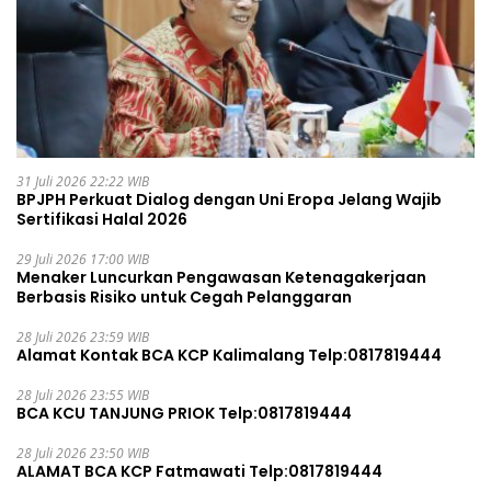
31 Juli 2026 22:22 WIB
BPJPH Perkuat Dialog dengan Uni Eropa Jelang Wajib
Sertifikasi Halal 2026
29 Juli 2026 17:00 WIB
Menaker Luncurkan Pengawasan Ketenagakerjaan
Berbasis Risiko untuk Cegah Pelanggaran
28 Juli 2026 23:59 WIB
Alamat Kontak BCA KCP Kalimalang Telp:0817819444
28 Juli 2026 23:55 WIB
BCA KCU TANJUNG PRIOK Telp:0817819444
28 Juli 2026 23:50 WIB
ALAMAT BCA KCP Fatmawati Telp:0817819444