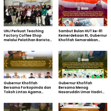
UNJ Perkuat Teaching
Sambut Bulan HUT ke-81
Factory Coffee Shop
Kemerdekaan RI, Gubernur
melalui Pelatihan Barista
Khofifah Semarakkan
dan Produksi Cookies di
Pasar Murah di Gresik
SLBN 2 Central Kota
dengan Berbagi Ribuan
Cimahi
Bendera Merah Putih Bagi
Masyarakat
Gubernur Khofifah
Gubernur Khofifah
Bersama Forkopimda dan
Bersama Menag
Tokoh Lintas Agama
Nasaruddin Umar Hadiri
Perkuat Komitmen Jaga
Tabligh Akbar _Bridging
Kedamaian Jawa Timur
to International Grand
serta Semangat
Imams Conference_ (IGIC)
Kebangsaan
2026: Dukung Penguatan