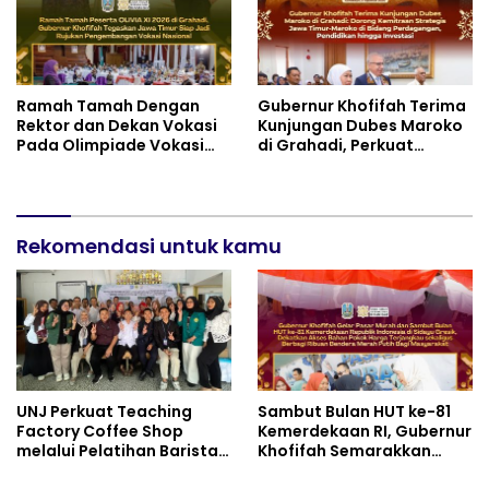
Peran Masjid sebagai
Pusat Peradaban,
Diplomasi Keagamaan
dan Perdamaian Global
Ramah Tamah Dengan
Gubernur Khofifah Terima
Rektor dan Dekan Vokasi
Kunjungan Dubes Maroko
Pada Olimpiade Vokasi
di Grahadi, Perkuat
Indonesia (OLIVIA ) XI 2026
Kemitraan Strategis
di Grahadi, Gubernur
Jatim–Maroko
Khofifah Tegaskan Jawa
Timur Siap Jadi Pusat
Pengembangan Vokasi
Rekomendasi untuk kamu
Nasional
UNJ Perkuat Teaching
Sambut Bulan HUT ke-81
Factory Coffee Shop
Kemerdekaan RI, Gubernur
melalui Pelatihan Barista
Khofifah Semarakkan
dan Produksi Cookies di
Pasar Murah di Gresik