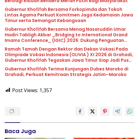
Berbagi Ribuan Bendera Merah Putih Bagi Masyarakat
Gubernur Khofifah Bersama Forkopimda dan Tokoh
Lintas Agama Perkuat Komitmen Jaga Kedamaian Jawa
Timur serta Semangat Kebangsaan
Gubernur Khofifah Bersama Menag Nasaruddin Umar
Hadiri Tabligh Akbar _Bridging to International Grand
Imams Conference_ (IGIC) 2026: Dukung Penguatan
Peran Masjid sebagai Pusat Peradaban, Diplomasi
Ramah Tamah Dengan Rektor dan Dekan Vokasi Pada
Keagamaan dan Perdamaian Global
Olimpiade Vokasi Indonesia (OLIVIA ) XI 2026 di Grahadi,
Gubernur Khofifah Tegaskan Jawa Timur Siap Jadi Pusat
Pengembangan Vokasi Nasional
Gubernur Khofifah Terima Kunjungan Dubes Maroko di
Grahadi, Perkuat Kemitraan Strategis Jatim–Maroko
Post Views:
1,357
Baca Juga