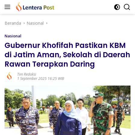
Langsung
ke
konten
Beranda
Nasional
Nasional
Gubernur Khofifah Pastikan KBM
di Jatim Aman, Sekolah di Daerah
Rawan Terapkan Daring
Tim Redaksi
1 September 2025 16:25 WIB