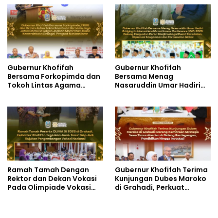
SLBN 2 Central Kota
dengan Berbagi Ribuan
Cimahi
Bendera Merah Putih Bagi
Masyarakat
Gubernur Khofifah
Gubernur Khofifah
Bersama Forkopimda dan
Bersama Menag
Tokoh Lintas Agama
Nasaruddin Umar Hadiri
Perkuat Komitmen Jaga
Tabligh Akbar _Bridging
Kedamaian Jawa Timur
to International Grand
serta Semangat
Imams Conference_ (IGIC)
Kebangsaan
2026: Dukung Penguatan
Peran Masjid sebagai
Pusat Peradaban,
Diplomasi Keagamaan
dan Perdamaian Global
Ramah Tamah Dengan
Gubernur Khofifah Terima
Rektor dan Dekan Vokasi
Kunjungan Dubes Maroko
Pada Olimpiade Vokasi
di Grahadi, Perkuat
Indonesia (OLIVIA ) XI 2026
Kemitraan Strategis
di Grahadi, Gubernur
Jatim–Maroko
Khofifah Tegaskan Jawa