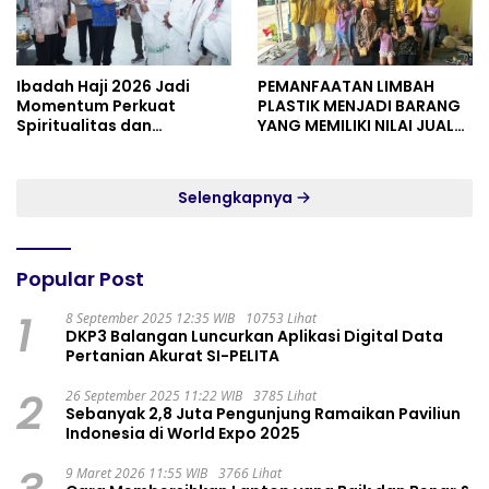
Ibadah Haji 2026 Jadi
PEMANFAATAN LIMBAH
Momentum Perkuat
PLASTIK MENJADI BARANG
Spiritualitas dan
YANG MEMILIKI NILAI JUAL
Persatuan
MASYARAKAT WIDORO
GADING RESIDENCE
Selengkapnya
Popular Post
1
8 September 2025 12:35 WIB
10753 Lihat
DKP3 Balangan Luncurkan Aplikasi Digital Data
Pertanian Akurat SI-PELITA
2
26 September 2025 11:22 WIB
3785 Lihat
Sebanyak 2,8 Juta Pengunjung Ramaikan Paviliun
Indonesia di World Expo 2025
9 Maret 2026 11:55 WIB
3766 Lihat