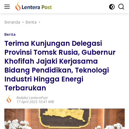
Langsung
ke
konten
Beranda
Berita
Berita
Terima Kunjungan Delegasi
Provinsi Tomsk Rusia, Gubernur
Khofifah Jajaki Kerjasama
Bidang Pendidikan, Teknologi
Industri Hingga Energi
Terbarukan
Redaksi LenteraPost
17 April 2025 10:41 WIB