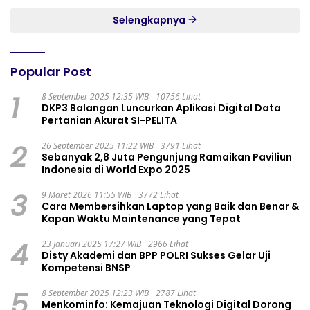
Selengkapnya
Popular Post
1
8 September 2025 12:35 WIB
10756 Lihat
DKP3 Balangan Luncurkan Aplikasi Digital Data
Pertanian Akurat SI-PELITA
2
26 September 2025 11:22 WIB
3791 Lihat
Sebanyak 2,8 Juta Pengunjung Ramaikan Paviliun
Indonesia di World Expo 2025
3
9 Maret 2026 11:55 WIB
3772 Lihat
Cara Membersihkan Laptop yang Baik dan Benar &
Kapan Waktu Maintenance yang Tepat
4
23 Januari 2025 17:27 WIB
2966 Lihat
Disty Akademi dan BPP POLRI Sukses Gelar Uji
Kompetensi BNSP
5
8 September 2025 12:23 WIB
2787 Lihat
Menkominfo: Kemajuan Teknologi Digital Dorong