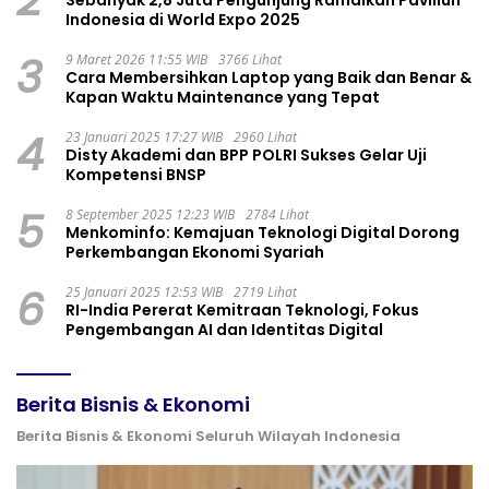
Indonesia di World Expo 2025
3
9 Maret 2026 11:55 WIB
3766 Lihat
Cara Membersihkan Laptop yang Baik dan Benar &
Kapan Waktu Maintenance yang Tepat
4
23 Januari 2025 17:27 WIB
2960 Lihat
Disty Akademi dan BPP POLRI Sukses Gelar Uji
Kompetensi BNSP
5
8 September 2025 12:23 WIB
2784 Lihat
Menkominfo: Kemajuan Teknologi Digital Dorong
Perkembangan Ekonomi Syariah
6
25 Januari 2025 12:53 WIB
2719 Lihat
RI-India Pererat Kemitraan Teknologi, Fokus
Pengembangan AI dan Identitas Digital
Berita Bisnis & Ekonomi
Berita Bisnis & Ekonomi Seluruh Wilayah Indonesia