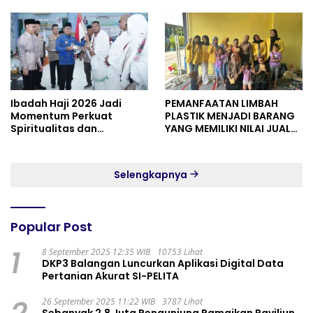
Ibadah Haji 2026 Jadi
PEMANFAATAN LIMBAH
Momentum Perkuat
PLASTIK MENJADI BARANG
Spiritualitas dan
YANG MEMILIKI NILAI JUAL
Persatuan
MASYARAKAT WIDORO
GADING RESIDENCE
Selengkapnya
Popular Post
1
8 September 2025 12:35 WIB
10753 Lihat
DKP3 Balangan Luncurkan Aplikasi Digital Data
Pertanian Akurat SI-PELITA
2
26 September 2025 11:22 WIB
3787 Lihat
Sebanyak 2,8 Juta Pengunjung Ramaikan Paviliun