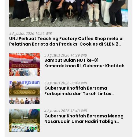
5 Agustus 2026 16:26 WIB
UNJ Perkuat Teaching Factory Coffee Shop melalui
Pelatihan Barista dan Produksi Cookies di SLBN 2
Central Kota Cimahi
5 Agustus 2026 14:29 WIB
Sambut Bulan HUT ke-81
Kemerdekaan RI, Gubernur Khofifah
Semarakkan Pasar Murah di Gresik
dengan Berbagi Ribuan Bendera
Merah Putih Bagi Masyarakat
5 Agustus 2026 08:49 WIB
Gubernur Khofifah Bersama
Forkopimda dan Tokoh Lintas
Agama Perkuat Komitmen Jaga
Kedamaian Jawa Timur serta
Semangat Kebangsaan
4 Agustus 2026 18:43 WIB
Gubernur Khofifah Bersama Menag
Nasaruddin Umar Hadiri Tabligh
Akbar _Bridging to International
Grand Imams Conference_ (IGIC)