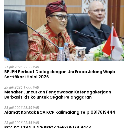
31 Juli 2026 22:22 WIB
BPJPH Perkuat Dialog dengan Uni Eropa Jelang Wajib
Sertifikasi Halal 2026
29 Juli 2026 17:00 WIB
Menaker Luncurkan Pengawasan Ketenagakerjaan
Berbasis Risiko untuk Cegah Pelanggaran
28 Juli 2026 23:59 WIB
Alamat Kontak BCA KCP Kalimalang Telp:0817819444
28 Juli 2026 23:55 WIB
BCA KCU TANJUNG PRIOK Telp:0817819444