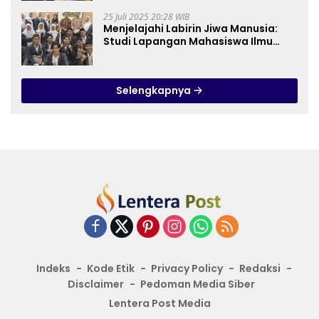
25 Juli 2025 20:28 WIB
Menjelajahi Labirin Jiwa Manusia:
Studi Lapangan Mahasiswa Ilmu
Tasawuf ISQI Sunan Pandanaran di
RSJ Grhasia
Selengkapnya
Indeks
Kode Etik
Privacy Policy
Redaksi
Disclaimer
Pedoman Media Siber
Lentera Post Media