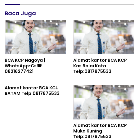
Baca Juga
BCA KCP Nagoya |
Alamat kantor BCA KCP
WhatsApp•Cs☎
Kas Balai Kota
08216277421
Telp:0817875533
Alamat kantor BCA KCU
BATAM Telp:0817875533
Alamat kantor BCA KCP
Muka Kuning
Telp:0817875533