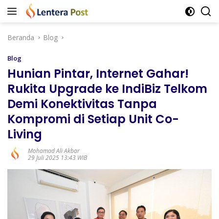
Langsung
ke
konten
Beranda
Blog
Blog
Hunian Pintar, Internet Gahar!
Rukita Upgrade ke IndiBiz Telkom
Demi Konektivitas Tanpa
Kompromi di Setiap Unit Co-
Living
Mohamad Ali Akbar
29 Juli 2025 13:43 WIB