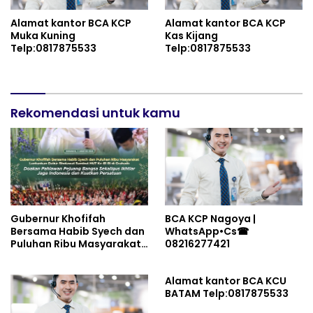
Alamat kantor BCA KCP
Alamat kantor BCA KCP
Muka Kuning
Kas Kijang
Telp:0817875533
Telp:0817875533
Rekomendasi untuk kamu
Gubernur Khofifah
BCA KCP Nagoya |
Bersama Habib Syech dan
WhatsApp•Cs☎
Puluhan Ribu Masyarakat
08216277421
Lantunkan Dzikir-
Sholawat Sambut HUT Ke-
Alamat kantor BCA KCU
81 RI di Grahadi: Doakan
BATAM Telp:0817875533
Pahlawan Pejuang Bangsa
Sekaligus Ikhtiar Jaga