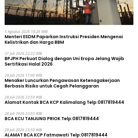
5 Agustus 2026 18:26 WIB
Menteri ESDM Paparkan Instruksi Presiden Mengenai
Kelistrikan dan Harga BBM
31 Juli 2026 22:22 WIB
BPJPH Perkuat Dialog dengan Uni Eropa Jelang Wajib
Sertifikasi Halal 2026
29 Juli 2026 17:00 WIB
Menaker Luncurkan Pengawasan Ketenagakerjaan
Berbasis Risiko untuk Cegah Pelanggaran
28 Juli 2026 23:59 WIB
Alamat Kontak BCA KCP Kalimalang Telp:0817819444
28 Juli 2026 23:55 WIB
BCA KCU TANJUNG PRIOK Telp:0817819444
28 Juli 2026 23:50 WIB
ALAMAT BCA KCP Fatmawati Telp:0817819444