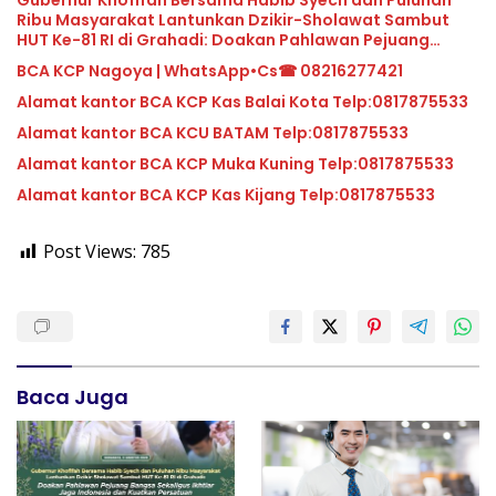
Gubernur Khofifah Bersama Habib Syech dan Puluhan
Ribu Masyarakat Lantunkan Dzikir-Sholawat Sambut
HUT Ke-81 RI di Grahadi: Doakan Pahlawan Pejuang
Bangsa Sekaligus Ikhtiar Jaga Indonesia dan Kuatkan
BCA KCP Nagoya | WhatsApp•Cs☎ 08216277421
Persatuan
Alamat kantor BCA KCP Kas Balai Kota Telp:0817875533
Alamat kantor BCA KCU BATAM Telp:0817875533
Alamat kantor BCA KCP Muka Kuning Telp:0817875533
Alamat kantor BCA KCP Kas Kijang Telp:0817875533
Post Views:
785
Baca Juga