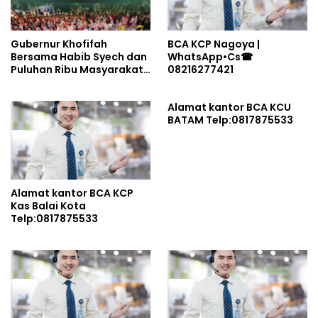
Gubernur Khofifah
BCA KCP Nagoya |
Bersama Habib Syech dan
WhatsApp•Cs☎
Puluhan Ribu Masyarakat
08216277421
Lantunkan Dzikir-
Sholawat Sambut HUT Ke-
Alamat kantor BCA KCU
81 RI di Grahadi: Doakan
BATAM Telp:0817875533
Pahlawan Pejuang Bangsa
Sekaligus Ikhtiar Jaga
Indonesia dan Kuatkan
Persatuan
Alamat kantor BCA KCP
Kas Balai Kota
Telp:0817875533