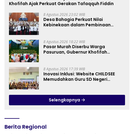
Khofifah Ajak Perkuat Gerakan Tafaqquh Fiddin
8 Agustus 2026 23:02 WIB
Desa Bahagia Perkuat Nilai
Kebinekaan dalam Pembinaan
Paskibraka HUT ke-81 RI
8 Agustus 2026 18:22 WIB
Pasar Murah Diserbu Warga
Pasuruan, Gubernur Khofifah
Perkuat Instrumen Pengendalian
Harga dan Jaga Daya Beli
8 Agustus 2026 17:39 WIB
Inovasi Inklusi: Website CHILDSEE
Memudahkan Guru SD Negeri
Bantargebang III dalam Identifikasi
Anak Berkebutuhan Khusus
Selengkapnya
Berita Regional