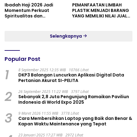
Ibadah Haji 2026 Jadi
PEMANFAATAN LIMBAH
Momentum Perkuat
PLASTIK MENJADI BARANG
Spiritualitas dan
YANG MEMILIKI NILAI JUAL
Persatuan
MASYARAKAT WIDORO
GADING RESIDENCE
Selengkapnya
Popular Post
1
8 September 2025 12:35 WIB
10766 Lihat
DKP3 Balangan Luncurkan Aplikasi Digital Data
Pertanian Akurat SI-PELITA
2
26 September 2025 11:22 WIB
3797 Lihat
Sebanyak 2,8 Juta Pengunjung Ramaikan Paviliun
Indonesia di World Expo 2025
3
9 Maret 2026 11:55 WIB
3778 Lihat
Cara Membersihkan Laptop yang Baik dan Benar &
Kapan Waktu Maintenance yang Tepat
23 Januari 2025 17:27 WIB
2972 Lihat