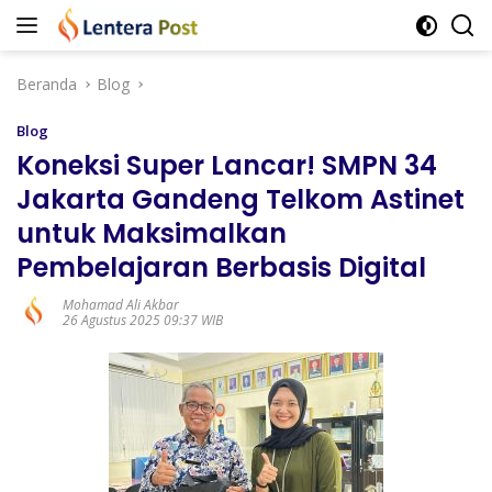
Langsung
ke
konten
Beranda
Blog
Blog
Koneksi Super Lancar! SMPN 34
Jakarta Gandeng Telkom Astinet
untuk Maksimalkan
Pembelajaran Berbasis Digital
Mohamad Ali Akbar
26 Agustus 2025 09:37 WIB