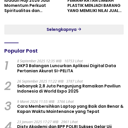
Ibadah Haji 2026 Jadi
PEMANFAATAN LIMBAH
Momentum Perkuat
PLASTIK MENJADI BARANG
Spiritualitas dan
YANG MEMILIKI NILAI JUAL
Persatuan
MASYARAKAT WIDORO
GADING RESIDENCE
Selengkapnya
Popular Post
1
8 September 2025 12:35 WIB
10753 Lihat
DKP3 Balangan Luncurkan Aplikasi Digital Data
Pertanian Akurat SI-PELITA
2
26 September 2025 11:22 WIB
3787 Lihat
Sebanyak 2,8 Juta Pengunjung Ramaikan Paviliun
Indonesia di World Expo 2025
3
9 Maret 2026 11:55 WIB
3766 Lihat
Cara Membersihkan Laptop yang Baik dan Benar &
Kapan Waktu Maintenance yang Tepat
4
23 Januari 2025 17:27 WIB
2961 Lihat
Disty Akademi dan BPP POLRI Sukses Gelar Uji