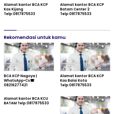
Alamat kantor BCA KCP
Alamat kantor BCA KCP
Kas Kijang
Batam Center 2
Telp:0817875533
Telp:0817875533
Rekomendasi untuk kamu
BCA KCP Nagoya |
Alamat kantor BCA KCP
WhatsApp•Cs☎
Kas Balai Kota
08216277421
Telp:0817875533
Alamat kantor BCA KCU
BATAM Telp:0817875533