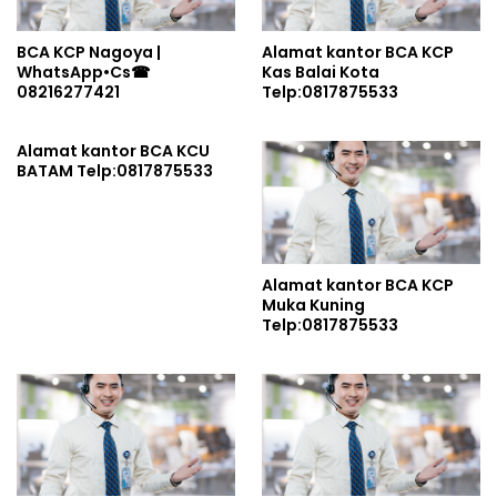
BCA KCP Nagoya |
Alamat kantor BCA KCP
WhatsApp•Cs☎
Kas Balai Kota
08216277421
Telp:0817875533
Alamat kantor BCA KCU
BATAM Telp:0817875533
Alamat kantor BCA KCP
Muka Kuning
Telp:0817875533