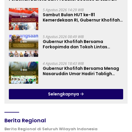
Central Kota Cimahi
5 Agustus 2026 14:29 WIB
Sambut Bulan HUT ke-81
Kemerdekaan RI, Gubernur Khofifah
Semarakkan Pasar Murah di Gresik
dengan Berbagi Ribuan Bendera
Merah Putih Bagi Masyarakat
5 Agustus 2026 08:49 WIB
Gubernur Khofifah Bersama
Forkopimda dan Tokoh Lintas
Agama Perkuat Komitmen Jaga
Kedamaian Jawa Timur serta
Semangat Kebangsaan
4 Agustus 2026 18:43 WIB
Gubernur Khofifah Bersama Menag
Nasaruddin Umar Hadiri Tabligh
Akbar _Bridging to International
Grand Imams Conference_ (IGIC)
2026: Dukung Penguatan Peran
Selengkapnya
Masjid sebagai Pusat Peradaban,
Diplomasi Keagamaan dan
Perdamaian Global
Berita Regional
Berita Regional di Seluruh Wilayah Indonesia