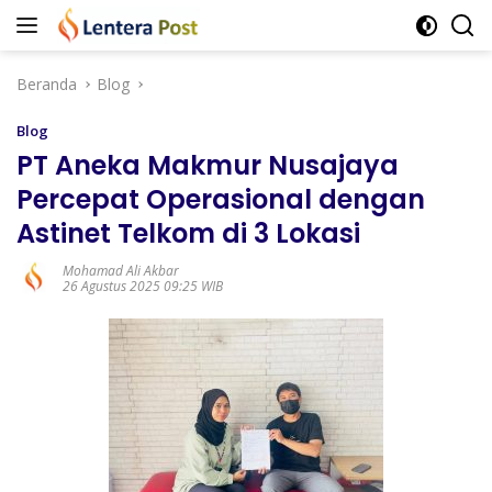
Langsung
ke
konten
Beranda
Blog
Blog
PT Aneka Makmur Nusajaya
Percepat Operasional dengan
Astinet Telkom di 3 Lokasi
Mohamad Ali Akbar
26 Agustus 2025 09:25 WIB