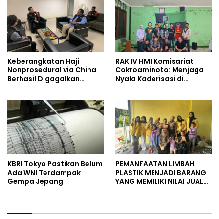
Keberangkatan Haji
RAK IV HMI Komisariat
Nonprosedural via China
Cokroaminoto: Menjaga
Berhasil Digagalkan
Nyala Kaderisasi di
Pemerintah
Tengah Dinamika
Organisasi
KBRI Tokyo Pastikan Belum
PEMANFAATAN LIMBAH
Ada WNI Terdampak
PLASTIK MENJADI BARANG
Gempa Jepang
YANG MEMILIKI NILAI JUAL
MASYARAKAT WIDORO
GADING RESIDENCE