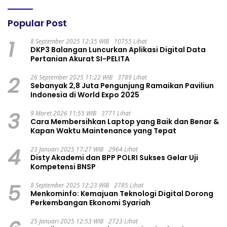
Popular Post
1
8 September 2025 12:35 WIB
10755 Lihat
DKP3 Balangan Luncurkan Aplikasi Digital Data
Pertanian Akurat SI-PELITA
2
26 September 2025 11:22 WIB
3789 Lihat
Sebanyak 2,8 Juta Pengunjung Ramaikan Paviliun
Indonesia di World Expo 2025
3
9 Maret 2026 11:55 WIB
3771 Lihat
Cara Membersihkan Laptop yang Baik dan Benar &
Kapan Waktu Maintenance yang Tepat
4
23 Januari 2025 17:27 WIB
2964 Lihat
Disty Akademi dan BPP POLRI Sukses Gelar Uji
Kompetensi BNSP
5
8 September 2025 12:23 WIB
2785 Lihat
Menkominfo: Kemajuan Teknologi Digital Dorong
Perkembangan Ekonomi Syariah
25 Januari 2025 12:53 WIB
2723 Lihat