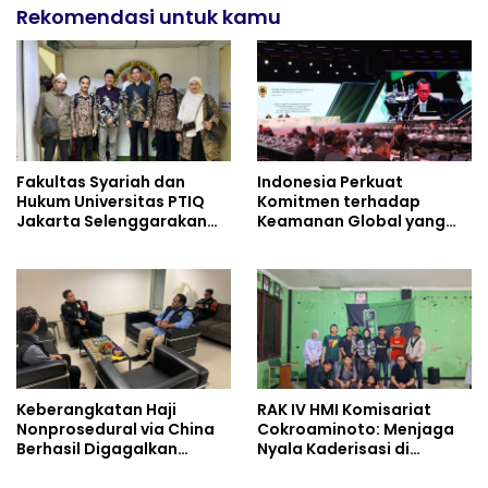
Rekomendasi untuk kamu
Fakultas Syariah dan
Indonesia Perkuat
Hukum Universitas PTIQ
Komitmen terhadap
Jakarta Selenggarakan
Keamanan Global yang
“DKM Goes Global” di
Inklusif
Malaysia
Keberangkatan Haji
RAK IV HMI Komisariat
Nonprosedural via China
Cokroaminoto: Menjaga
Berhasil Digagalkan
Nyala Kaderisasi di
Pemerintah
Tengah Dinamika