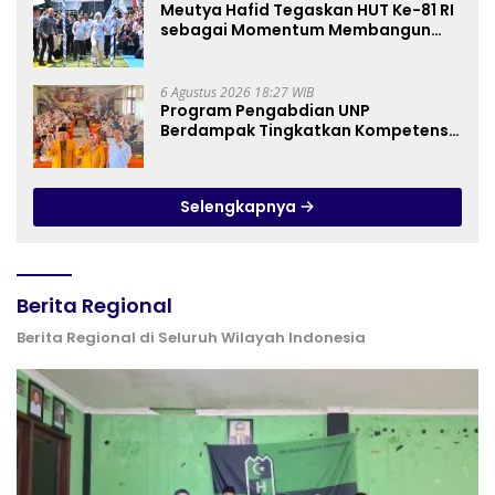
Meutya Hafid Tegaskan HUT Ke-81 RI
sebagai Momentum Membangun
Kolaborasi yang Lebih Kuat di
Kemkomdigi
6 Agustus 2026 18:27 WIB
Program Pengabdian UNP
Berdampak Tingkatkan Kompetensi
Guru PAI melalui AI dan Digital
Pedagogy
Selengkapnya
Berita Regional
Berita Regional di Seluruh Wilayah Indonesia