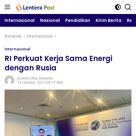
Langsung
ke
konten
Internasional
Nasional
Pendidikan
Kirim Berita
Reg
Beranda
Internasional
Internasional
RI Perkuat Kerja Sama Energi
dengan Rusia
Jonatan Risa Siswanto
14 Oktober 2025 09:15 WIB