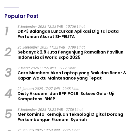
Popular Post
1
8 September 2025 12:35 WIB
10756 Lihat
DKP3 Balangan Luncurkan Aplikasi Digital Data
Pertanian Akurat SI-PELITA
2
26 September 2025 11:22 WIB
3790 Lihat
Sebanyak 2,8 Juta Pengunjung Ramaikan Paviliun
Indonesia di World Expo 2025
3
9 Maret 2026 11:55 WIB
3772 Lihat
Cara Membersihkan Laptop yang Baik dan Benar &
Kapan Waktu Maintenance yang Tepat
4
23 Januari 2025 17:27 WIB
2965 Lihat
Disty Akademi dan BPP POLRI Sukses Gelar Uji
Kompetensi BNSP
5
8 September 2025 12:23 WIB
2786 Lihat
Menkominfo: Kemajuan Teknologi Digital Dorong
Perkembangan Ekonomi Syariah
25 Januari 2025 12:53 WIB
2725 Lihat