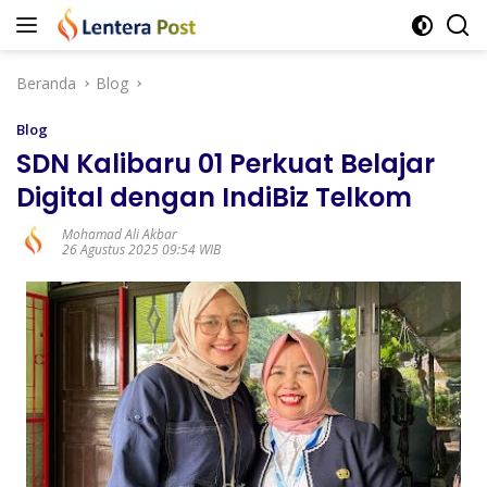
Langsung
ke
konten
Beranda
Blog
Blog
SDN Kalibaru 01 Perkuat Belajar
Digital dengan IndiBiz Telkom
Mohamad Ali Akbar
26 Agustus 2025 09:54 WIB