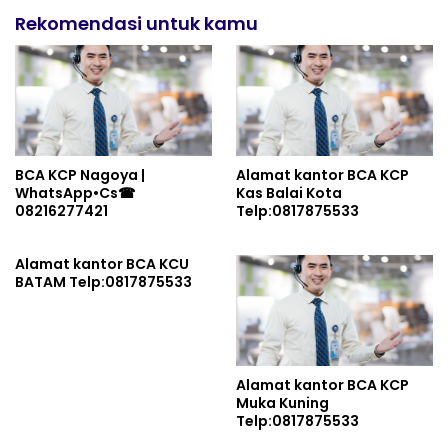
Rekomendasi untuk kamu
BCA KCP Nagoya |
Alamat kantor BCA KCP
WhatsApp•Cs☎
Kas Balai Kota
08216277421
Telp:0817875533
Alamat kantor BCA KCU
BATAM Telp:0817875533
Alamat kantor BCA KCP
Muka Kuning
Telp:0817875533