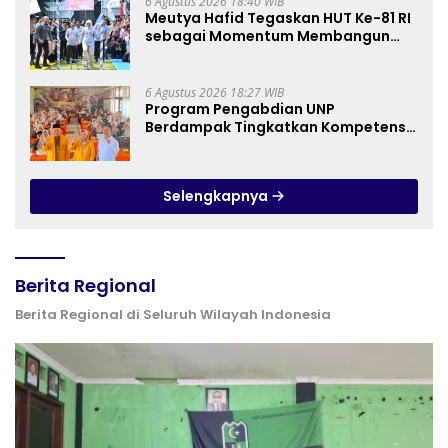
6 Agustus 2026 18:40 WIB
Meutya Hafid Tegaskan HUT Ke-81 RI
sebagai Momentum Membangun
Kolaborasi yang Lebih Kuat di
Kemkomdigi
6 Agustus 2026 18:27 WIB
Program Pengabdian UNP
Berdampak Tingkatkan Kompetensi
Guru PAI melalui AI dan Digital
Pedagogy
Selengkapnya
Berita Regional
Berita Regional di Seluruh Wilayah Indonesia