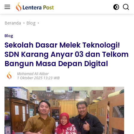
Langsung
ke
konten
Beranda
Blog
Blog
Sekolah Dasar Melek Teknologi!
SDN Karang Anyar 03 dan Telkom
Bangun Masa Depan Digital
Mohamad Ali Akbar
1 Oktober 2025 13:23 WIB