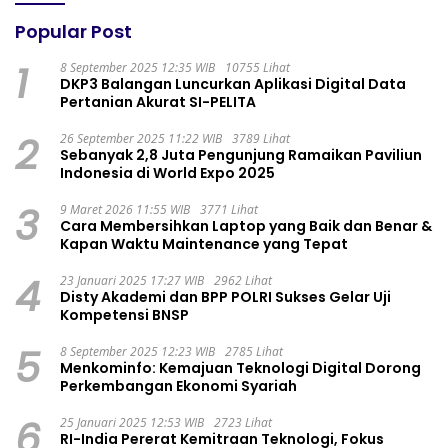
Popular Post
1
8 September 2025 12:35 WIB
10755 Lihat
DKP3 Balangan Luncurkan Aplikasi Digital Data
Pertanian Akurat SI-PELITA
2
26 September 2025 11:22 WIB
3789 Lihat
Sebanyak 2,8 Juta Pengunjung Ramaikan Paviliun
Indonesia di World Expo 2025
3
9 Maret 2026 11:55 WIB
3771 Lihat
Cara Membersihkan Laptop yang Baik dan Benar &
Kapan Waktu Maintenance yang Tepat
4
23 Januari 2025 17:27 WIB
2962 Lihat
Disty Akademi dan BPP POLRI Sukses Gelar Uji
Kompetensi BNSP
5
8 September 2025 12:23 WIB
2785 Lihat
Menkominfo: Kemajuan Teknologi Digital Dorong
Perkembangan Ekonomi Syariah
6
25 Januari 2025 12:53 WIB
2723 Lihat
RI-India Pererat Kemitraan Teknologi, Fokus