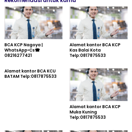
Rekomendasi untuk kamu
BCA KCP Nagoya |
Alamat kantor BCA KCP
WhatsApp•Cs☎
Kas Balai Kota
08216277421
Telp:0817875533
Alamat kantor BCA KCU
BATAM Telp:0817875533
Alamat kantor BCA KCP
Muka Kuning
Telp:0817875533