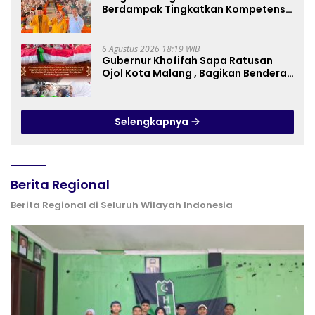
Berdampak Tingkatkan Kompetensi
Guru PAI melalui AI dan Digital
Pedagogy
6 Agustus 2026 18:19 WIB
Gubernur Khofifah Sapa Ratusan
Ojol Kota Malang , Bagikan Bendera
Merah Putih dan Sembako Saat
Manfaatkan Program Pembebasan
Denda dan Pokok Tunggakan PKB
Selengkapnya
Berita Regional
Berita Regional di Seluruh Wilayah Indonesia