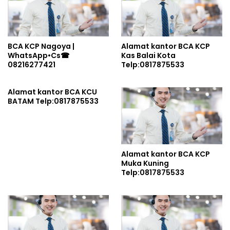
BCA KCP Nagoya |
Alamat kantor BCA KCP
WhatsApp•Cs☎
Kas Balai Kota
08216277421
Telp:0817875533
Alamat kantor BCA KCU
BATAM Telp:0817875533
Alamat kantor BCA KCP
Muka Kuning
Telp:0817875533