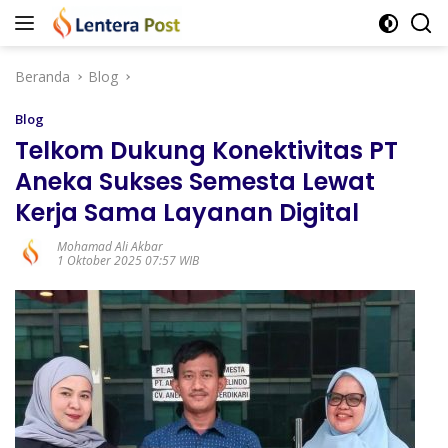
Langsung
ke
konten
Beranda
Blog
Blog
Telkom Dukung Konektivitas PT
Aneka Sukses Semesta Lewat
Kerja Sama Layanan Digital
Mohamad Ali Akbar
1 Oktober 2025 07:57 WIB