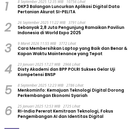
1
8 September 2025 12:35 WIB
10756 Lihat
DKP3 Balangan Luncurkan Aplikasi Digital Data
Pertanian Akurat SI-PELITA
2
26 September 2025 11:22 WIB
3791 Lihat
Sebanyak 2,8 Juta Pengunjung Ramaikan Paviliun
Indonesia di World Expo 2025
3
9 Maret 2026 11:55 WIB
3772 Lihat
Cara Membersihkan Laptop yang Baik dan Benar &
Kapan Waktu Maintenance yang Tepat
4
23 Januari 2025 17:27 WIB
2966 Lihat
Disty Akademi dan BPP POLRI Sukses Gelar Uji
Kompetensi BNSP
5
8 September 2025 12:23 WIB
2786 Lihat
Menkominfo: Kemajuan Teknologi Digital Dorong
Perkembangan Ekonomi Syariah
6
25 Januari 2025 12:53 WIB
2725 Lihat
RI-India Pererat Kemitraan Teknologi, Fokus
Pengembangan AI dan Identitas Digital