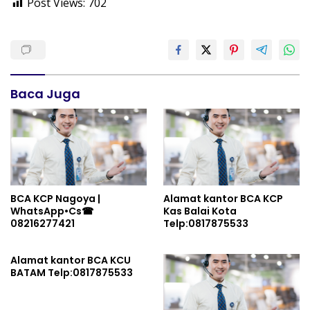
Post Views:
702
Baca Juga
BCA KCP Nagoya |
Alamat kantor BCA KCP
WhatsApp•Cs☎
Kas Balai Kota
08216277421
Telp:0817875533
Alamat kantor BCA KCU
BATAM Telp:0817875533