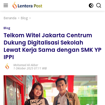
Langsung
ke
konten
Beranda
Blog
Blog
Telkom Witel Jakarta Centrum
Dukung Digitalisasi Sekolah
Lewat Kerja Sama dengan SMK YP
IPPI
Mohamad Ali Akbar
1 Oktober 2025 07:11 WIB