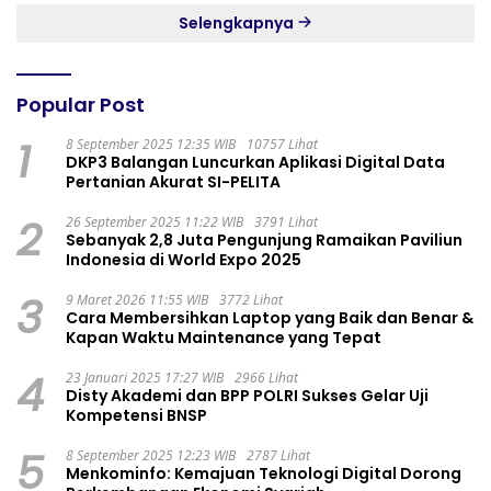
Selengkapnya
Popular Post
1
8 September 2025 12:35 WIB
10757 Lihat
DKP3 Balangan Luncurkan Aplikasi Digital Data
Pertanian Akurat SI-PELITA
2
26 September 2025 11:22 WIB
3791 Lihat
Sebanyak 2,8 Juta Pengunjung Ramaikan Paviliun
Indonesia di World Expo 2025
3
9 Maret 2026 11:55 WIB
3772 Lihat
Cara Membersihkan Laptop yang Baik dan Benar &
Kapan Waktu Maintenance yang Tepat
4
23 Januari 2025 17:27 WIB
2966 Lihat
Disty Akademi dan BPP POLRI Sukses Gelar Uji
Kompetensi BNSP
5
8 September 2025 12:23 WIB
2787 Lihat
Menkominfo: Kemajuan Teknologi Digital Dorong